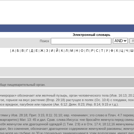
Электронный словарь
Поиск
[
А
|
Б
|
В
|
Г
|
Д
|
Е
|
Ж
|
З
|
И
|
Й
|
К
|
Л
|
М
|
Н
|
О
|
П
|
Р
|
С
|
Т
|
У
|
Ф
|
Х
|
Ц
|
Ч
|
Ш
обще пищеварительный орган.
ерорах» обозначает или желчный пузырь, орган человеческого тела (Иов. 16:13; 20:25)
, горькое на вкус растение (Втор. 29:18) растущее в полях (Ос. 10:4) с плодами, похо
се вредное, пагубное или горькое (Ам. 6:12: Деян. 8:23; Иер. 8:14; 9:15 и т.д.).
 у Иов. 28:18; Прит. 3:15; 8:11: 31:10; евр. «пениним»; это слово в Плач. 4:7 пере
маргаритес) Мат. 13: 45 и дал. Срав. слова Иисуса: «не бросайте жемчуга перед свин
себя жемчугом или драгоценной одеждой (1 Тим. 2:9) и в Отк. 17:4; 18:12,16 жемчуж
ра», без сомнения, обозначает драгоценное содержимое жемчужной раковины; жемчуг 
дна моря на глубине до 30 м специально занимающимися этим водолазами, имеют вид