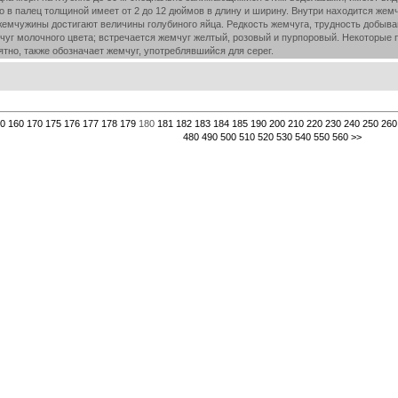
о в палец толщиной имеет от 2 до 12 дюймов в длину и ширину. Внутри находится же
жемчужины достигают величины голубиного яйца. Редкость жемчуга, трудность добыва
г молочного цвета; встречается жемчуг желтый, розовый и пурпоровый. Некоторые пр
роятно, также обозначает жемчуг, употреблявшийся для серег.
0
160
170
175
176
177
178
179
180
181
182
183
184
185
190
200
210
220
230
240
250
260
480
490
500
510
520
530
540
550
560
>>