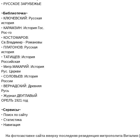
·
РУССКОЕ ЗАРУБЕЖЬЕ
~Библиотечка~
·
КЛЮЧЕВСКИЙ: Русская
история
·
КАРАМЗИН: История Гос.
Рос-го
·
КОСТОМАРОВ:
Св.Владимир - Романовы
·
ПЛАТОНОВ: Русская
история
·
ТАТИЩЕВ: История
Российская
·
Митр.МАКАРИЙ: История
Рус. Церкви
·
СОЛОВЬЕВ: История
России
·
ВЕРНАДСКИЙ: Древняя
Русь
·
Журнал ДВУГЛАВЫЙ
ОРЕЛЪ 1921 год
~Сервисы~
·
Поиск по сайту
·
Статистика
·
Навигация
На фотозаставке сайта вверху последняя резиденция митрополита Виталия 