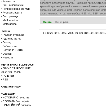
·
Казачество
беловато-блестящие внутри. Раковина приблизительн
·
Дни нашей жизни
круглый, грушеобразный и многогранный; некоторые 
·
Репрессирование МИТ
драгоценным украшением. Дороже всего ценился жемчу
·
Русская защита
слово «нетифот», т.е. капли (Суд. 8:26; Ис. 3:19), ве
·
Литстраница
·
МИТ-альбом
Жених.
См. «Брак».
·
Мемуарное
~Меню~
<<
1
10
20
30
40
50
60
70
80
90
100
110
120
130
140
15
·
Главная страница
·
Администратор
·
Выход
·
Библиотека
·
Состав РПЦЗ(В)
·
Обзоры
·
Новости
МЕЧ и ТРОСТЬ 2002-2005:
·
АРХИВ СТАРОГО МИТ
2002-2005 годов
·
ГАЛЕРЕЯ
·
RSS
~Апологетика~
~Словари~
·
ИСТОРИЯ Отечества
·
СЛОВАРЬ биографий
·
БИБЛЕЙСКИЙ словарь