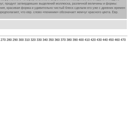
мчуг, продукт затвердевших выделений моллюска, различной величины и формы:
ния, красивая форма и удивительно чистый блеск сделали его уже с древних времен
едполагают, что евр. слово «пениним» обозначает жемчуг красного цвета. Евр.
270
280
290
300
310
320
330
340
350
360
370
380
390
400
410
420
430
440
450
460
470