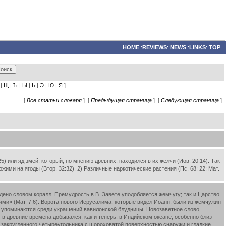
HOME
::
REVIEWS
::
NEWS
::
LINKS
::
TOP
|
Щ
|
Ъ
|
Ы
|
Ь
|
Э
|
Ю
|
Я
]
[
Все статьи словаря
] [
Предыдущая страница
] [
Следующая страница
]
 или яд змей, который, по мнению древних, находился в их желчи (Иов. 20:14). Так
жими на ягоды (Втор. 32:32). 2) Различные наркотические растения (Пс. 68: 22; Мат.
ведено словом коралл. Премудрость в В. Завете уподобляется жемчугу; так и Царство
ьями» (Мат. 7:6). Ворота нового Иерусалима, которые видел Иоанн, были из жемчужин
ины упоминаются среди украшений вавилонской блудницы. Новозаветное слово
в древние времена добывался, как и теперь, в Индийском океане, особенно близ
 закругленного четыреугольника с шороховатой поверхностью снаружи и гладкие