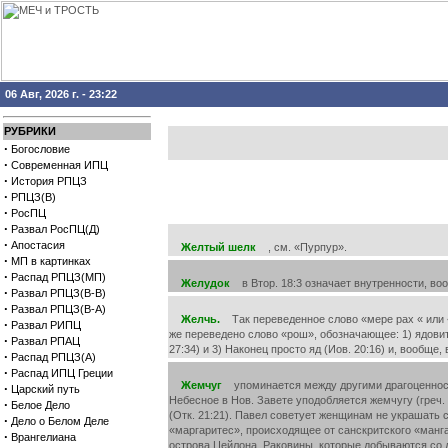
06 Авг, 2026 г. - 23:22
РУБРИКИ
·
Богословие
·
Современная ИПЦ
·
История РПЦЗ
·
РПЦЗ(В)
·
РосПЦ
·
Развал РосПЦ(Д)
·
Апостасия
Желтый шелк
, см. «Пурпур».
·
МП в картинках
·
Распад РПЦЗ(МП)
Желудок
в Втор. 18:3 означает внутренности, во
·
Развал РПЦЗ(В-В)
·
Развал РПЦЗ(В-А)
Желчь.
Так переведенное слово «мере pax « или «м
·
Развал РИПЦ
же переведено слово «рош», обозначающее: 1) ядовитое
·
Развал РПАЦ
27:34) и 3) Наконец просто яд (Иов. 20:16) и, вообще, в
·
Распад РПЦЗ(А)
·
Распад ИПЦ Греции
Жемчуг
упоминается между другими драгоценностями
·
Царский путь
Небесное в Нов. Завете уподобляется жемчугу (греч. 
·
Белое Дело
(Отк. 21:21). Павел советует женщинам не украшать 
·
Дело о Белом Деле
«маргаритес», происходящее от санскритского «манга
·
Врангелиана
острова Цейлона. Раковины, которые добываются со 