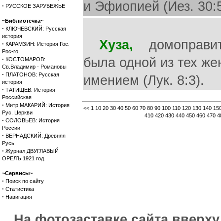
и Эфиопией (Иез. 30:5
·
РУССКОЕ ЗАРУБЕЖЬЕ
~Библиотечка~
·
КЛЮЧЕВСКИЙ: Русская
история
Хуза,
домоправите
·
КАРАМЗИН: История Гос.
Рос-го
·
была одной из тех ж
КОСТОМАРОВ:
Св.Владимир - Романовы
·
ПЛАТОНОВ: Русская
имением (Лук. 8:3).
история
·
ТАТИЩЕВ: История
Российская
·
Митр.МАКАРИЙ: История
<<
1
10
20
30
40
50
60
70
80
90
100
110
120
130
140
15
Рус. Церкви
410
420
430
440
450
460
470
4
·
СОЛОВЬЕВ: История
России
·
ВЕРНАДСКИЙ: Древняя
Русь
·
Журнал ДВУГЛАВЫЙ
ОРЕЛЪ 1921 год
~Сервисы~
·
Поиск по сайту
·
Статистика
·
Навигация
На фотозаставке сайта вверх