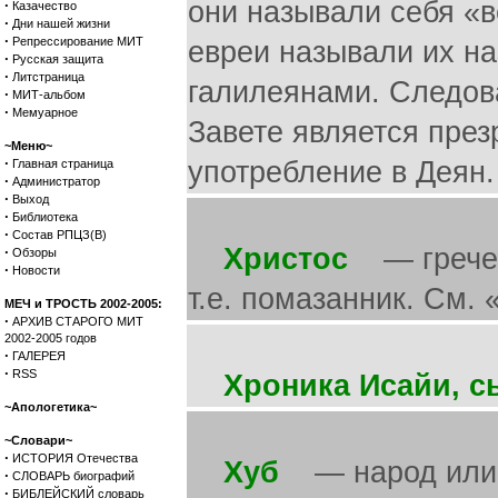
они называли себя «
·
Казачество
·
Дни нашей жизни
·
Репрессирование МИТ
евреи называли их на
·
Русская защита
·
Литстраница
галилеянами. Следов
·
МИТ-альбом
·
Мемуарное
Завете является през
~Меню~
·
употребление в Деян. 
Главная страница
·
Администратор
·
Выход
·
Библиотека
·
Состав РПЦЗ(В)
Христос
— греческ
·
Обзоры
·
Новости
т.е. помазанник. См.
МЕЧ и ТРОСТЬ 2002-2005:
·
АРХИВ СТАРОГО МИТ
2002-2005 годов
·
ГАЛЕРЕЯ
·
RSS
Хроника Исайи, с
~Апологетика~
~Словари~
·
ИСТОРИЯ Отечества
Хуб
— народ или с
·
СЛОВАРЬ биографий
·
БИБЛЕЙСКИЙ словарь