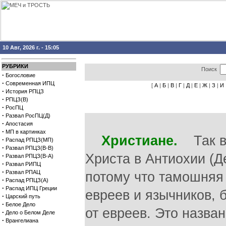
10 Авг, 2026 г. - 15:05
РУБРИКИ
Поиск
·
Богословие
·
Современная ИПЦ
[
А
|
Б
|
В
|
Г
|
Д
|
Е
|
Ж
|
З
|
И
·
История РПЦЗ
·
РПЦЗ(В)
·
РосПЦ
·
Развал РосПЦ(Д)
·
Апостасия
·
МП в картинках
Христиане.
Так вп
·
Распад РПЦЗ(МП)
·
Развал РПЦЗ(В-В)
Христа в Антиохии (Дея
·
Развал РПЦЗ(В-А)
·
Развал РИПЦ
·
Развал РПАЦ
потому что тамошняя
·
Распад РПЦЗ(А)
·
Распад ИПЦ Греции
евреев и язычников, 
·
Царский путь
·
Белое Дело
от евреев. Это назва
·
Дело о Белом Деле
·
Врангелиана