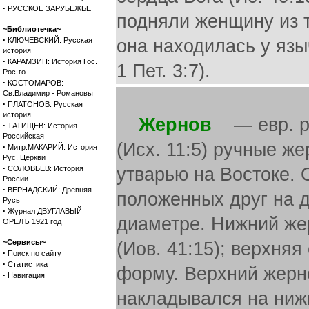
·
РУССКОЕ ЗАРУБЕЖЬЕ
подняли женщину из т
~Библиотечка~
·
КЛЮЧЕВСКИЙ: Русская
она находилась у язычн
история
·
КАРАМЗИН: История Гос.
1 Пет. 3:7).
Рос-го
·
КОСТОМАРОВ:
Св.Владимир - Романовы
·
ПЛАТОНОВ: Русская
история
Жернов
— евр. ре
·
ТАТИЩЕВ: История
Российская
(Исх. 11:5) ручные 
·
Митр.МАКАРИЙ: История
Рус. Церкви
·
СОЛОВЬЕВ: История
утварью на Востоке. 
России
·
ВЕРНАДСКИЙ: Древняя
положенных друг на д
Русь
·
Журнал ДВУГЛАВЫЙ
диаметре. Нижний же
ОРЕЛЪ 1921 год
~Сервисы~
(Иов. 41:15); верхня
·
Поиск по сайту
·
Статистика
форму. Верхний жерно
·
Навигация
накладывался на нижн