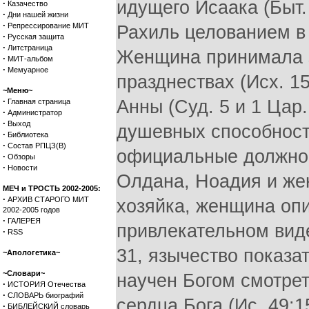
идущего Исаака (Быт.
·
Казачество
·
Дни нашей жизни
·
Репрессирование МИТ
Рахиль целованием в 
·
Русская защита
·
Литстраница
Женщина принимала з
·
МИТ-альбом
·
Мемуарное
празднествах (Исх. 15
~Меню~
·
Анны (Суд. 5 и 1 Цар.
Главная страница
·
Администратор
·
Выход
душевных способнос
·
Библиотека
·
Состав РПЦЗ(В)
официальные должнос
·
Обзоры
·
Новости
Олдана, Ноадия и жен
МЕЧ и ТРОСТЬ 2002-2005:
·
АРХИВ СТАРОГО МИТ
хозяйка, женщина оп
2002-2005 годов
·
ГАЛЕРЕЯ
привлекательном виде
·
RSS
31, язычество показа
~Апологетика~
~Словари~
научен Богом смотрет
·
ИСТОРИЯ Отечества
·
СЛОВАРЬ биографий
сердца Бога (Ис. 49:
·
БИБЛЕЙСКИЙ словарь