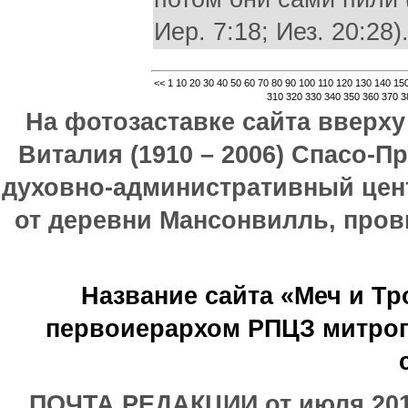
Иер. 7:18; Иез. 20:28)
<<
1
10
20
30
40
50
60
70
80
90
100
110
120
130
140
15
310
320
330
340
350
360
370
3
На фотозаставке сайта вверх
Виталия (1910 – 2006) Спасо-П
духовно-административный цен
от деревни Мансонвилль, прови
Название сайта «Меч и Т
первоиерархом РПЦЗ митроп
ПОЧТА РЕДАКЦИИ от июля 2017