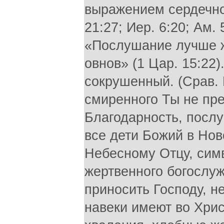
выражением сердечног
21:27; Иер. 6:20; Ам. 5
«Послушание лучше ж
овнов» (1 Цар. 15:22)
сокрушенный. (Срав. 
смиренного Ты не пре
Благодарность, посл
все дети Божий в Но
Небесному Отцу, сим
жертвенного богослу
приносить Господу, не
навеки имеют во Хри