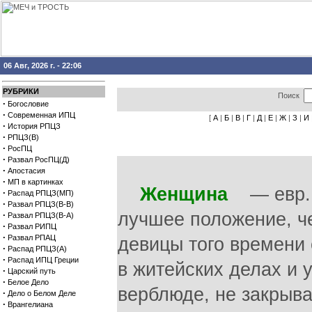
06 Авг, 2026 г. - 22:06
РУБРИКИ
Поиск
·
Богословие
·
Современная ИПЦ
[
А
|
Б
|
В
|
Г
|
Д
|
Е
|
Ж
|
З
|
И
·
История РПЦЗ
·
РПЦЗ(В)
·
РосПЦ
·
Развал РосПЦ(Д)
·
Апостасия
·
МП в картинках
Женщина
— евр. и
·
Распад РПЦЗ(МП)
·
Развал РПЦЗ(В-В)
лучшее положение, ч
·
Развал РПЦЗ(В-А)
·
Развал РИПЦ
·
Развал РПАЦ
девицы того времени
·
Распад РПЦЗ(А)
·
Распад ИПЦ Греции
в житейских делах и 
·
Царский путь
·
Белое Дело
верблюде, не закрыва
·
Дело о Белом Деле
·
Врангелиана