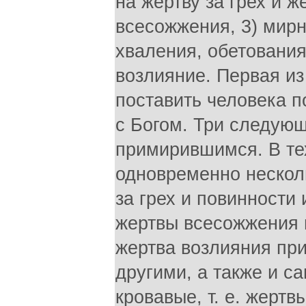
на жертву за грех и ж
всесожжения, 3) мир
хваления, обетования
возлияние. Первая и
поставить человека п
с Богом. Три следую
примирившимся. В тех
одновременно нескол
за грех и повинности 
жертвы всесожжения 
жертва возлияния пр
другими, а также и с
кровавые, т. е. жерт