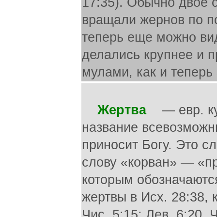
17:35). Обычно двое 
вращали жернов по по
теперь еще можно ви
делались крупнее и 
мулами, как и теперь
Жертва
— евр. кур
название всевозможн
приносит Богу. Это с
слову «корван» — «пр
которым обозначаютс
жертвы в Исх. 28:38, 
Чис. 5:15; Лев. 6:20, 