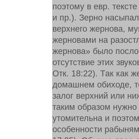
поэтому в евр. текст
и пр.). Зерно насыпа
верхнего жернова, му
жерновами на разостл
жернова» было посло
отсутствие этих звук
Отк. 18:22). Так как
домашнем обиходе, то
залог верхний или ни
таким образом нужно 
утомительна и поэтом
особенности рабыням (