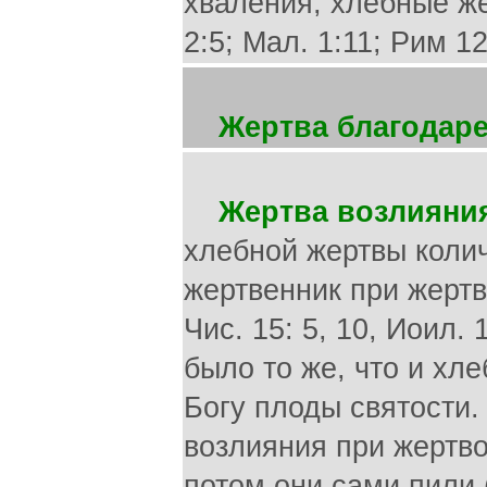
хваления, хлебные же
2:5; Мал. 1:11; Рим 12
Жертва благодар
Жертва возлияни
хлебной жертвы коли
жертвенник при жертв
Чис. 15: 5, 10, Иоил.
было то же, что и хл
Богу плоды святости
возлияния при жертво
потом они сами пили (П