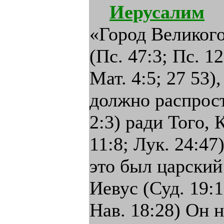
Иерусалим
— Ерушалаим. Иерусалим, «Город Великого Царя», «радость всей земли» (Пс. 47:3; Пс. 121); святой город (Неем. 11:1,18; Мат. 4:5; 27 53), из которого слово Господне должно распространиться по всей земле (Ис. 2:3) ради Того, Который там был распят (Отк. 11:8; Лук. 24:47). О Иерусалиме мы знаем, что это был царский город евусян и назывался Иевус (Суд. 19:10 и дал.; 1 Пар. 11:4 и дал.; И. Нав. 18:28) Он называется также Салим (Пс. 75-3); может быть, и в Быт. 14: 18 говорится о нем После покорения Палестины, при разделе, он был отдан во владение колена Вениамина и находился на самой границе с коленом Иудиным (И Нав 18:16,28). Поэтому, некоторым образом, он считался городом колена Иуды (15:8). Так, напр., у И Нав 15-63 сказано, что сыны Иуды жили в Иерусалиме вместе с иевусеями, потом в Суд. 1:8, что сын