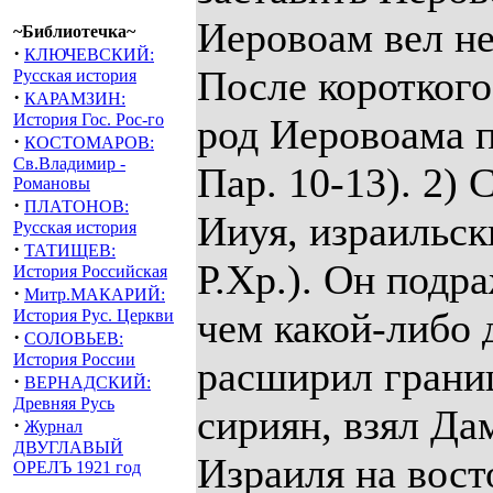
Иеровоам вел н
~Библиотечка~
·
КЛЮЧЕВСКИЙ:
После короткого
Русская история
·
КАРАМЗИН:
История Гос. Рос-го
род Иеровоама п
·
КОСТОМАРОВ:
Св.Владимир -
Пар. 10-13). 2)
Романовы
·
ПЛАТОНОВ:
Ииуя, израильски
Русская история
·
ТАТИЩЕВ:
Р.Хр.). Он подр
История Российская
·
Митр.МАКАРИЙ:
чем какой-либо 
История Рус. Церкви
·
СОЛОВЬЕВ:
История России
расширил границ
·
ВЕРНАДСКИЙ:
Древняя Русь
сириян, взял Да
·
Журнал
ДВУГЛАВЫЙ
Израиля на вост
ОРЕЛЪ 1921 год