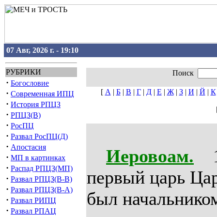
07 Авг, 2026 г. - 19:10
РУБРИКИ
Поиск
·
Богословие
[
А
|
Б
|
В
|
Г
|
Д
|
Е
|
Ж
|
З
|
И
|
Й
|
К
·
Современная ИПЦ
·
История РПЦЗ
·
РПЦЗ(В)
·
РосПЦ
·
Развал РосПЦ(Д)
·
Апостасия
Иеровоам.
1)
·
МП в картинках
·
Распад РПЦЗ(МП)
первый царь Цар
·
Развал РПЦЗ(В-В)
·
Развал РПЦЗ(В-А)
был начальнико
·
Развал РИПЦ
·
Развал РПАЦ