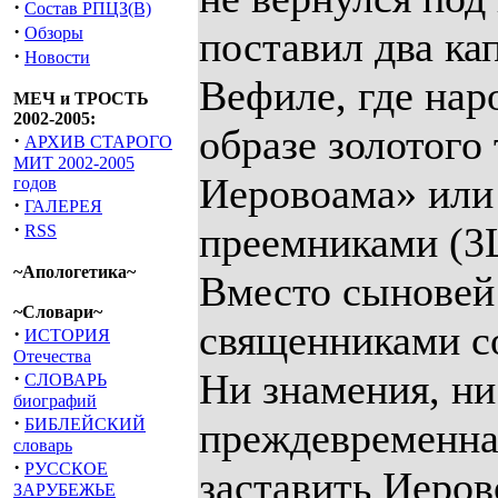
·
Состав РПЦЗ(В)
·
Обзоры
поставил два ка
·
Новости
Вефиле, где нар
МЕЧ и ТРОСТЬ
2002-2005:
образе золотого 
·
АРХИВ СТАРОГО
МИТ 2002-2005
Иеровоама» или 
годов
·
ГАЛЕРЕЯ
·
преемниками (3Ца
RSS
~Апологетика~
Вместо сыновей
~Словари~
священниками с
·
ИСТОРИЯ
Отечества
Ни знамения, ни
·
СЛОВАРЬ
биографий
·
БИБЛЕЙСКИЙ
преждевременна
словарь
·
РУССКОЕ
заставить Иеров
ЗАРУБЕЖЬЕ