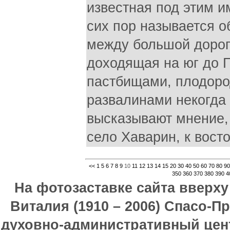
известная под этим и
сих пор называется о
между большой дорог
доходящая на юг до 
пастбищами, плодор
развалинами некогда
высказывают мнение,
село Хаварин, к вост
<<
1
5
6
7
8
9
10
11
12
13
14
15
20
30
40
50
60
70
80
90
350
360
370
380
390
4
На фотозаставке сайта вверх
Виталия (1910 – 2006) Спасо-П
духовно-административный цен