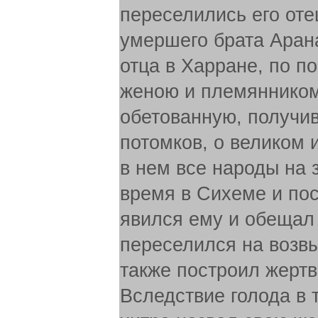
переселились его оте
умершего брата Арана
отца в Харране, по п
женою и племянником 
обетованную, получи
потомков, о великом 
в нем все народы на з
время в Сихеме и пос
явился ему и обещал 
переселился на возв
также построил жертв
Вследствие голода в т