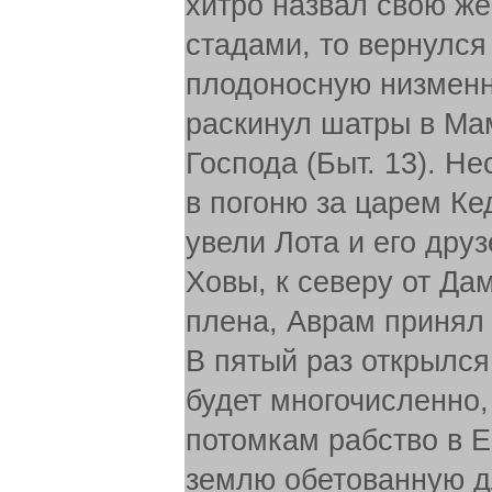
хитро назвал свою жен
стадами, то вернулся
плодоносную низменн
раскинул шатры в Мам
Господа (Быт. 13). Не
в погоню за царем Ке
увели Лота и его дру
Ховы, к северу от Да
плена, Аврам принял 
В пятый раз открылся
будет многочисленно,
потомкам рабство в Е
землю обетованную дл