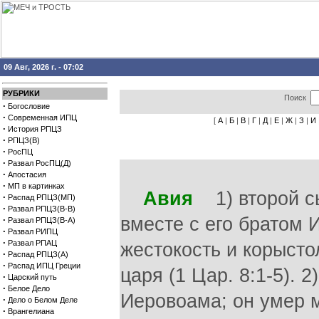
09 Авг, 2026 г. - 07:02
РУБРИКИ
Поиск
·
Богословие
·
Современная ИПЦ
[
А
|
Б
|
В
|
Г
|
Д
|
Е
|
Ж
|
З
|
И
·
История РПЦЗ
·
РПЦЗ(В)
·
РосПЦ
·
Развал РосПЦ(Д)
·
Апостасия
·
МП в картинках
Авия
1) второй сы
·
Распад РПЦЗ(МП)
·
Развал РПЦЗ(В-В)
вместе с его братом 
·
Развал РПЦЗ(В-А)
·
Развал РИПЦ
·
Развал РПАЦ
жестокость и корыст
·
Распад РПЦЗ(А)
·
Распад ИПЦ Греции
царя (1 Цар. 8:1-5). 
·
Царский путь
·
Белое Дело
Иеровоама; он умер 
·
Дело о Белом Деле
·
Врангелиана