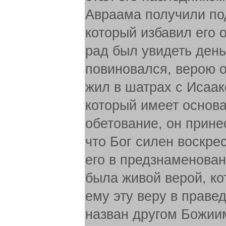
Авраама получили под
который избавил его о
рад был увидеть день
повиновался, верою о
жил в шатрах с Исаак
который имеет основа
обетование, он прине
что Бог силен воскре
его в предзнаменовани
была живой верой, к
ему эту веру в правед
назван другом Божиим 