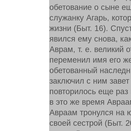
обетование о сыне ещ
служанку Агарь, кото
жизни (Быт. 16). Спус
явился ему снова, ка
Аврам, т. е. великий о
переменил имя его ж
обетованный наследн
заключил с ним завет
повторилось еще раз 
в это же время Авраа
Авраам тронулся на ю
своей сестрой (Быт. 2