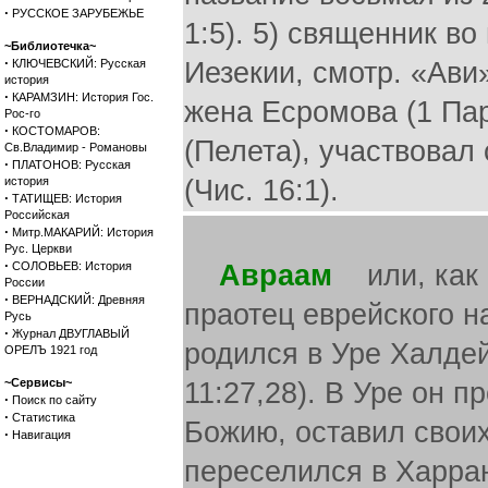
·
РУССКОЕ ЗАРУБЕЖЬЕ
1:5). 5) священник во
~Библиотечка~
·
КЛЮЧЕВСКИЙ: Русская
Иезекии, смотр. «Ави»
история
·
КАРАМЗИН: История Гос.
жена Есромова (1 Пар
Рос-го
·
КОСТОМАРОВ:
(Пелета), участвовал
Св.Владимир - Романовы
·
ПЛАТОНОВ: Русская
история
(Чис. 16:1).
·
ТАТИЩЕВ: История
Российская
·
Митр.МАКАРИЙ: История
Рус. Церкви
·
СОЛОВЬЕВ: История
Авраам
или, как 
России
·
ВЕРНАДСКИЙ: Древняя
праотец еврейского н
Русь
·
Журнал ДВУГЛАВЫЙ
родился в Уре Халдейс
ОРЕЛЪ 1921 год
~Сервисы~
11:27,28). В Уре он п
·
Поиск по сайту
·
Статистика
Божию, оставил своих
·
Навигация
переселился в Харран