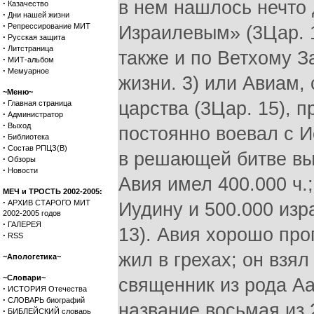
в нем нашлось нечто
·
Казачество
·
Дни нашей жизни
·
Репрессирование МИТ
Израилевым» (3Цар. 1
·
Русская защита
·
Литстраница
также и по Ветхому З
·
МИТ-альбом
·
Мемуарное
жизни. 3) или Авиам,
~Меню~
·
царства (3Цар. 15), пр
Главная страница
·
Администратор
·
Выход
постоянно воевал с 
·
Библиотека
·
Состав РПЦЗ(В)
в решающей битве выш
·
Обзоры
·
Новости
Авия имел 400.000 ч.
МЕЧ и ТРОСТЬ 2002-2005:
·
АРХИВ СТАРОГО МИТ
Иудину и 500.000 изр
2002-2005 годов
·
ГАЛЕРЕЯ
13). Авия хорошо про
·
RSS
жил в грехах; он взя
~Апологетика~
~Словари~
священник из рода Аа
·
ИСТОРИЯ Отечества
·
СЛОВАРЬ биографий
название восьмая из 
·
БИБЛЕЙСКИЙ словарь