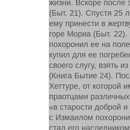
жизни. Вскоре после 
(Быт. 21). Спустя 25
ему принести в жертв
горе Мориа (Быт. 22)
похоронил ее на пол
купил для ее погребе
своего слугу, взять 
(Книга Бытие 24). По
Хеттуре, от которой 
праотцами различных
«в старости доброй и
с Измаилом похорони
стал его наследником