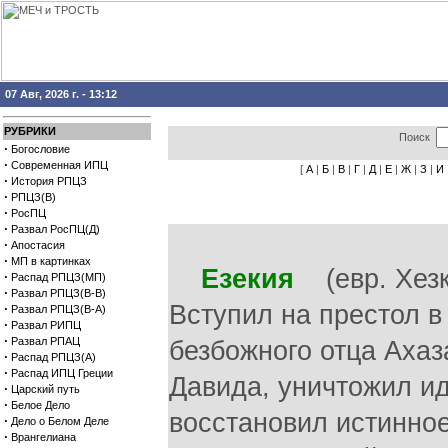
07 Авг, 2026 г. - 13:12
РУБРИКИ
Поиск
·
Богословие
·
Современная ИПЦ
[
А
|
Б
|
В
|
Г
|
Д
|
Е
|
Ж
|
З
|
И
·
История РПЦЗ
·
РПЦЗ(В)
·
РосПЦ
·
Развал РосПЦ(Д)
·
Апостасия
·
МП в картинках
Езекия
(евр. Хезки
·
Распад РПЦЗ(МП)
·
Развал РПЦЗ(В-В)
Вступил на престол в
·
Развал РПЦЗ(В-А)
·
Развал РИПЦ
·
Развал РПАЦ
безбожного отца Ахаз
·
Распад РПЦЗ(А)
·
Распад ИПЦ Греции
Давида, уничтожил и
·
Царский путь
·
Белое Дело
восстановил истинное
·
Дело о Белом Деле
·
Врангелиана