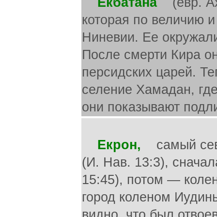
Екбатана
(евр. Ахм
которая по величию и
Ниневии. Ее окружали
После смерти Кира о
персидских царей. Те
селение Хамадан, где
они показывают подл
Екрон,
самый севе
(И. Нав. 13:3), снача
15:45), потом — колен
город коленом Иудиным
видно, что был отвое