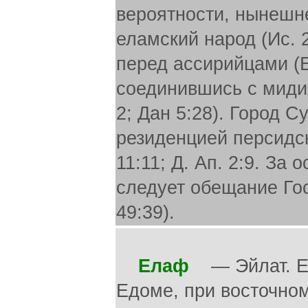
вероятности, нынешн
еламский народ (Ис. 
перед ассирийцами (Ез
соединившись с мидий
2; Дан 5:28). Город 
резиденцией персидск
11:11; Д. Ап. 2:9. За
следует обещание Гос
49:39).
Елаф
— Эйлат. Ел
Едоме, при восточном