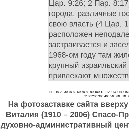
Цар. 9:26; 2 Пар. 8:1
города, различные го
свою власть (4 Цар. 
расположен неподале
застраивается и засе
1968-ом году там жил
крупный израильский 
привлекают множеств
<<
1
10
20
30
40
50
60
70
80
90
100
110
120
130
140
15
310
320
330
340
350
360
370
3
На фотозаставке сайта вверх
Виталия (1910 – 2006) Спасо-П
духовно-административный цен