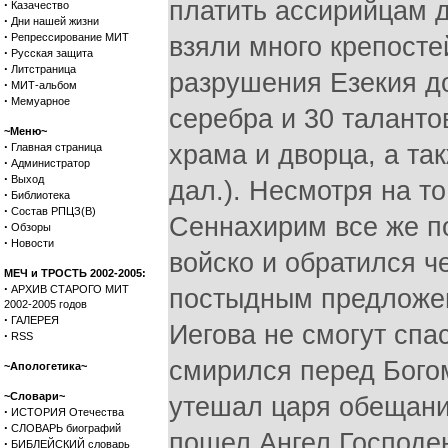
платить ассирийцам д
·
Казачество
·
Дни нашей жизни
·
Репрессирование МИТ
взяли много крепосте
·
Русская защита
·
Литстраница
разрушения Езекия д
·
МИТ-альбом
·
Мемуарное
серебра и 30 таланто
~Меню~
·
храма и дворца, а та
Главная страница
·
Администратор
·
Выход
дал.). Несмотря на т
·
Библиотека
·
Состав РПЦЗ(В)
Сеннахирим все же п
·
Обзоры
·
Новости
войско и обратился ч
МЕЧ и ТРОСТЬ 2002-2005:
·
АРХИВ СТАРОГО МИТ
постыдным предложени
2002-2005 годов
·
ГАЛЕРЕЯ
Иегова не смогут спа
·
RSS
смирился перед Богом
~Апологетика~
~Словари~
утешал царя обещание
·
ИСТОРИЯ Отечества
·
СЛОВАРЬ биографий
пошел Ангел Господен
·
БИБЛЕЙСКИЙ словарь