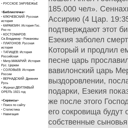
·
РУССКОЕ ЗАРУБЕЖЬЕ
185.000 чел». Сеннах
~Библиотечка~
·
КЛЮЧЕВСКИЙ: Русская
Ассирию (4 Цар. 19:3
история
·
КАРАМЗИН: История Гос.
подтверждают этот би
Рос-го
·
КОСТОМАРОВ:
Езекия заболел смерт
Св.Владимир - Романовы
·
ПЛАТОНОВ: Русская
история
Который и продлил ем
·
ТАТИЩЕВ: История
Российская
песне царь прославил 
·
Митр.МАКАРИЙ: История
Рус. Церкви
вавилонский царь Мер
·
СОЛОВЬЕВ: История
России
·
выздоровлении, посл
ВЕРНАДСКИЙ: Древняя
Русь
·
Журнал ДВУГЛАВЫЙ
подарки, Езекия пока
ОРЕЛЪ 1921 год
же после этого Госпо
~Сервисы~
·
Поиск по сайту
·
его сокровища будут о
Статистика
·
Навигация
собственные сыновья 