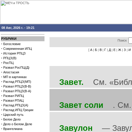
08 Авг, 2026 г. - 19:21
РУБРИКИ
Поиск
·
Богословие
·
Современная ИПЦ
[
А
|
Б
|
В
|
Г
|
Д
|
Е
|
Ж
|
З
|
И
·
История РПЦЗ
·
РПЦЗ(В)
·
РосПЦ
·
Развал РосПЦ(Д)
·
Апостасия
·
МП в картинках
Завет.
См. «Библи
·
Распад РПЦЗ(МП)
·
Развал РПЦЗ(В-В)
·
Развал РПЦЗ(В-А)
·
Развал РИПЦ
·
Развал РПАЦ
Завет соли
. См. 
·
Распад РПЦЗ(А)
·
Распад ИПЦ Греции
·
Царский путь
·
Белое Дело
·
Дело о Белом Деле
Завулон
— Завулун
·
Врангелиана