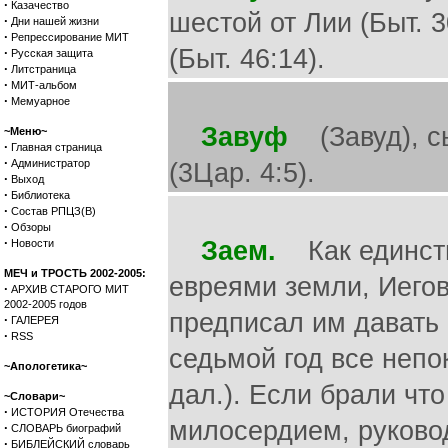
·
Казачество
шестой от Лии (Быт. 3
·
Дни нашей жизни
·
Репрессирование МИТ
(Быт. 46:14).
·
Русская защита
·
Литстраница
·
МИТ-альбом
·
Мемуарное
Завуф
(Завуд), сы
~Меню~
·
Главная страница
·
Администратор
(3Цар. 4:5).
·
Выход
·
Библиотека
·
Состав РПЦЗ(В)
·
Обзоры
·
Заем.
Как единств
Новости
МЕЧ и ТРОСТЬ 2002-2005:
евреями земли, Иего
·
АРХИВ СТАРОГО МИТ
2002-2005 годов
предписал им давать
·
ГАЛЕРЕЯ
·
RSS
седьмой год все непо
~Апологетика~
дал.). Если брали что
~Словари~
·
ИСТОРИЯ Отечества
милосердием, руковод
·
СЛОВАРЬ биографий
·
БИБЛЕЙСКИЙ словарь