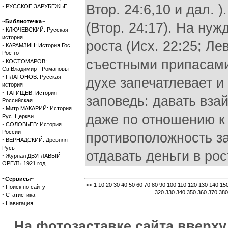
·
Втор. 24:6,10 и дал. 
РУССКОЕ ЗАРУБЕЖЬЕ
~Библиотечка~
(Втор. 24:17). На ну
·
КЛЮЧЕВСКИЙ: Русская
история
роста (Исх. 22:25; Лев
·
КАРАМЗИН: История Гос.
Рос-го
·
съестными припасами 
КОСТОМАРОВ:
Св.Владимир - Романовы
·
ПЛАТОНОВ: Русская
духе запечатлевает и
история
·
ТАТИЩЕВ: История
заповедь: давать вза
Российская
·
Митр.МАКАРИЙ: История
даже по отношению к в
Рус. Церкви
·
СОЛОВЬЕВ: История
России
противоположность за
·
ВЕРНАДСКИЙ: Древняя
Русь
отдавать деньги в рос
·
Журнал ДВУГЛАВЫЙ
ОРЕЛЪ 1921 год
~Сервисы~
<<
1
10
20
30
40
50
60
70
80
90
100
110
120
130
140
15
·
Поиск по сайту
320
330
340
350
360
370
380
·
Статистика
·
Навигация
На фотозаставке сайта вверх