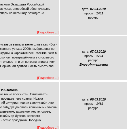
нского Экзархата Российской
ам узел, способный обеспечивать
дата:
07.03.2010
перь на него надо заходить с
просм.:
1481
ресурс:
[Подробнее ...]
уставов выпали такие слова как «Бог»
рковного устава 2009г. выброшены не
дата:
07.03.2010
ажданина караются все. Жестче, чем в
просм.:
1724
пископом, превращённым в стоглавого
ресурс:
тельности, и он потерял инициативу.
Блог Интернета
 Церковная деятельность сместилась
[Подробнее ...]
д И.Сталина
ие точно просчитан. Сплачивать
о посещает его храмы. Нужна
дата:
06.03.2010
ней истории России Советский Союз.
просм.:
1469
не забудут до своей кончины миллионы
ресурс:
душевном, духовном жесте, слове,
ский мэр Лужков, которого
5-летие праздника Победы».
[Подробнее ...]