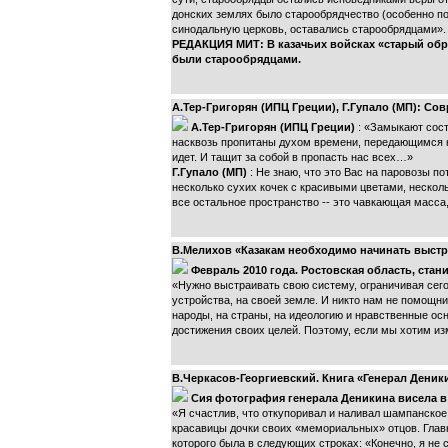
донских землях было старообрядчество (особенно по
синодальную церковь, оставались старообрядцами».
РЕДАКЦИЯ МИТ: В казачьих войсках «старый обря
были старообрядцами.
А.Тер-Григорян (ИПЦ Греции), Г.Гупало (МП): С
А.Тер-Григорян (ИПЦ Греции)
: «Замыкают сост
насквозь пропитаны духом времени, передающимся к 
идет. И тащит за собой в пропасть нас всех…»
Г.Гупало (МП)
: Не знаю, что это Вас на паровозы по
несколько сухих кочек с красивыми цветами, несколь
все остальное пространство -- это чавкающая масс
В.Мелихов «Казакам необходимо начинать выстр
Февраль 2010 года. Ростовская область, ста
«Нужно выстраивать свою систему, ограничивая сег
устройства, на своей земле. И никто нам не помощ
народы, на страны, на идеологию и нравственные осн
достижения своих целей. Поэтому, если мы хотим из
В.Черкасов-Георгиевский. Книга «Генерал Дени
Сия фотография генерала Деникина висела 
«Я счастлив, что откупоривал и наливал шампанское 
красавицы дочки своих «мемориальных» отцов. Главн
которого была в следующих строках: «Конечно, я не