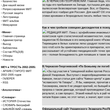
·
В.ЧЕРКАСОВ-ГЕОРГИЕВСКИЙ: Главная беда, что б
Казачество
·
за годы его пребывания на Западе, пустышка для дру
Дни нашей жизни
пылесосная безвозвратная трагедия. Все, от Европы
·
Репрессирование МИТ
который все «забрал для России». Для какой? Об эт
·
Русская защита
этими архивами и безраздельно писать любые тексты
·
Литстраница
·
МИТ-альбом
·
Мемуарное
Как и чем гробили совецких диссидентов в пси
~Меню~
РЕДАКЦИЯ МИТ: Пока с эрэфийскими инакомыслящ
·
Главная страница
политзэков «для статистической незаметности», ско
·
пациентом Ю.Беловым в его мемуарной книге «Размыш
Администратор
·
Тюремщики в белых халатах легко уродуют политзэка
Выход
того чтоб хотя бы ориентироваться в препаратах, к
·
Библиотека
рассказывает об устойчиво-«медицинской» точке зре
·
Состав РПЦЗ(В)
это – полная безнадежность для попавших в такие з
·
Обзоры
·
Новости
В.Черкасов-Георгиевский «По Божьему ли погиб 
МЕЧ и ТРОСТЬ 2002-2005:
·
АРХИВ СТАРОГО МИТ
«За год участия в "священной войне против Рос
2002-2005 годов
Доккой Умаровым. Выступал с видеообращениями на 
·
ГАЛЕРЕЯ
Кавказе, писал статьи для сайта "Кавказ-центр" и д
·
"исламского Че Гевары"… Я бы, наверное, прочитав 
RSS
Тихомирова, ежели б не увидел краткий, но бьющий 
пророка о таком джихаде, который проповедовал Саид
~Апологетика~
результат, а сам процесс. Этакий новый путь в рай 
читали Коран сами, но этот читал, а значит, врет соз
~Словари~
·
ИСТОРИЯ Отечества
·
СЛОВАРЬ биографий
·
Официальный сайт Украинского Экзархата РосПЦ 
БИБЛЕЙСКИЙ словарь