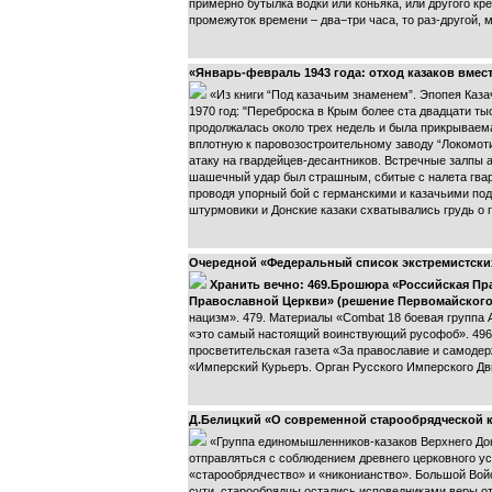
примерно бутылка водки или коньяка, или другого креп
промежуток времени – два−три часа, то раз-другой, 
«Январь-февраль 1943 года: отход казаков вмест
«Из книги “Под казачьим знаменем”. Эпопея Каза
1970 год: "Переброска в Крым более ста двадцати т
продолжалась около трех недель и была прикрываем
вплотную к паровозостроительному заводу “Локомоти
атаку на гвардейцев-десантников. Встречные залпы 
шашечный удар был страшным, сбитые с налета гва
проводя упорный бой с германскими и казачьими по
штурмовики и Донские казаки схватывались грудь о
Очередной «Федеральный список экстремистски
Хранить вечно: 469.Брошюра «Российская Пр
Православной Церкви» (решение Первомайского ра
нацизм». 479. Материалы «Combat 18 боевая группа 
«это самый настоящий воинствующий русофоб». 496.
просветительская газета «За православие и самодер
«Имперский Курьеръ. Орган Русского Имперского Дв
Д.Белицкий «О современной старообрядческой к
«Группа единомышленников-казаков Верхнего Дона
отправляться с соблюдением древнего церковного ус
«старообрядчество» и «никонианство». Большой Войс
сути, старообрядцы остались исповедниками веры о