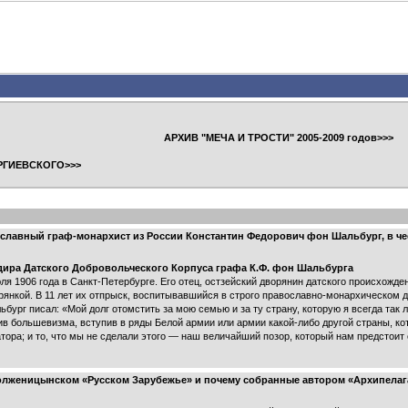
АРХИВ "МЕЧА И ТРОСТИ" 2005-2009 годов>>>
РГИЕВСКОГО>>>
ославный граф-монархист из России Константин Федорович фон Шальбург, в ч
дира Датского Добровольческого Корпуса графа К.Ф. фон Шальбурга
я 1906 года в Санкт-Петербурге. Его отец, остзейский дворянин датского происхожде
орянкой. В 11 лет их отпрыск, воспитывавшийся в строго православно-монархическом 
бург писал: «Мой долг отомстить за мою семью и за ту страну, которую я всегда так 
тив большевизма, вступив в ряды Белой армии или армии какой-либо другой страны, к
тора; и то, что мы не сделали этого — наш величайший позор, который нам предстоит
олженицынском «Русском Зарубежье» и почему собранные автором «Архипелага