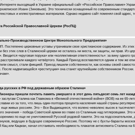
нтернете выходящий в Украине официальный сайт «Российское Православие» Украи
рхиепископ Иоанн (Зиновьев). Это технически оснащенный по современным стандарт
кстовых и иллюстративных материалов. Однако недавно сайт поменял свой адрес, те
ата Российской Православной Церкви (РосПЦ)
уально-Производственном Центре Монопольного Предприятия»
П. Постепенно церковные уставы утрачивали свое христианское содержание. Из этих 
м без этих слов в Сталинской церкви не осталось ни места, ни защиты, ни прав. Из це
. Вводится «круговая порука» или «коллективная ответственность»: за вину одного гр
го расстреливали каждого четвёртого. Каждый Приход возглавляется одним и тем же е
или смысл, стали фикцией. Приход лишили собственности, как основы своей самостоя
. После надвигающейся «реституции» она станет крупнейшим собственником России.
ачам».
да русских в РФ под державным образом Сталина»
 Пионеры пришли почтить память умершего в этот день пятьдесят семь лет наза
 заслугам Сталина как Главкома в «Великой отечественной войне» (ВОВ) на ее 65-лет
авии из-за того, что лишь один-полтора процента населения нашей страны регулярн
х еще живых россиян. Это – Все Выдающееся, что воленс-неволенс высек в тысячелет
о значения – победа Советской армии во главе со Сталиным над гитлеровцами. Это 
коренимо по еще не уничтоженной Русской родовой памяти. Это на подсознательном, 
и внуков, ведущих в будущее современную Россию. Поэтому не с бухты-барахты москов
 Кац или Кацман, начал отстаивать необходимость плакатов антисемита Сталина на 6