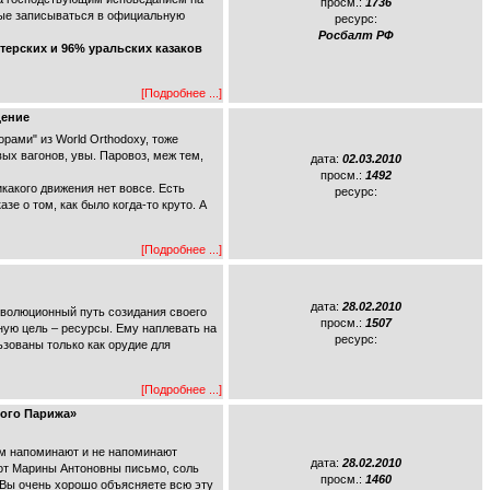
просм.:
1736
нные записываться в официальную
ресурс:
Росбалт РФ
терских и 96% уральских казаков
[Подробнее ...]
дение
рами" из World Orthodoxy, тоже
ых вагонов, увы. Паровоз, меж тем,
дата:
02.03.2010
просм.:
1492
икакого движения нет вовсе. Есть
ресурс:
е о том, как было когда-то круто. А
[Подробнее ...]
дата:
28.02.2010
волюционный путь созидания своего
просм.:
1507
ную цель – ресурсы. Ему наплевать на
ресурс:
ьзованы только как орудие для
[Подробнее ...]
шого Парижа»
чем напоминают и не напоминают
дата:
28.02.2010
 от Марины Антоновны письмо, соль
просм.:
1460
и Вы очень хорошо объясняете всю эту