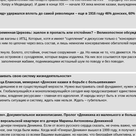
 Хопру и Медведице). И даже в конце XIX — начале XX века многие казаки, вынужде
д» удержался вплоть до самой революции – еще в 1916 году 46% донских, 60% 
овременная Церковь: эшелон в пропасть или отстойник? – Великопостное обсуж
ав вагоны с ИПЦ. Которые, хотя и имеют "сцепление" и дискуссии только с "консервато
ним по цепочке через весь состав, и лишь немногим консервативнее обитателей перв
тянуло. Болото, отстойник, очистные сооружения -- да. Но никак не то, что движется. Н
ко островков с суходревом, которые видны издалека. На них все ссылаются при рассказ
а, заполненная жабами, поднимающими истошный шум по поводу и без повода».
аивать свою систему жизнедеятельности»
ница Еланская, мемориал «Донские казаки в борьбе с большевиками»
одняшнюю в ее существующей мерзости. Нужно выстраивать свой фундамент, нужен э
ник. Глобализующийся и монополизирующийся сегодня мир предусматривает единствен
овы, владение ресурсами – главная его идеология. И народы могут быть в этом испол
менить ситуацию и систему, ждать нам нельзя. Ждать – губительно».
кин». Документальное жизнеописание. Пролог «Деникина из маленького и боль
в версальской квартире его дочери Марины Антоновны Деникиной
дочери генерала Деникина. Если от всего русского сердца сказать, не очень важно, 
ое, они тогда были живы. Когда мой «Генерал Деникин» вышел в 1999 году, я получил
 совсем согласна со всеми Вашими выводами, но нахожу, что биография объективна, 