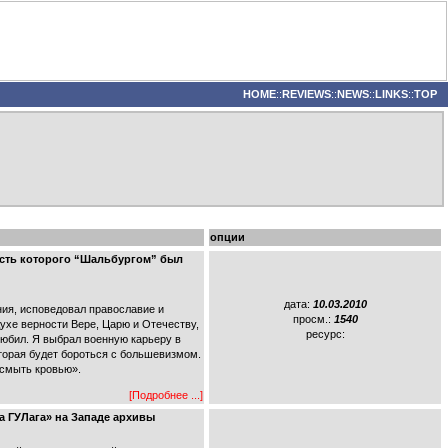
HOME
::
REVIEWS
::
NEWS
::
LINKS
::
TOP
опции
есть которого “Шальбургом” был
дата:
10.03.2010
ния, исповедовал православие и
просм.:
1540
духе верности Вере, Царю и Отечеству,
ресурс:
любил. Я выбрал военную карьеру в
оторая будет бороться с большевизмом.
 смыть кровью».
[Подробнее ...]
 ГУЛага» на Западе архивы