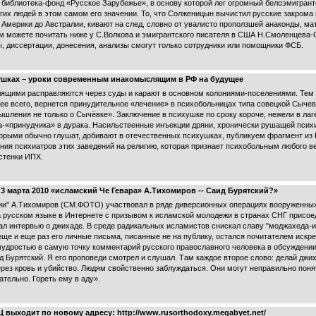
иблиотека-фонд «Русское Зарубежье», в основу которой лег огромный белоэмигран
гих людей в этом самом его значении. То, что Солженицын вычистил русские закрома 
, Америки до Австралии, кивают на след, словно от увалисто проползшей анаконды, м
ом можете почитать ниже у С.Волкова и эмигрантского писателя в США Н.Смоленцева-С
, диссертации, донесения, анализы смогут только сотрудники или помощники ФСБ.
хушках – уроки современным инакомыслящим в РФ на будущее
ими расправляются через суды и карают в основном колониями-поселениями. Тем н
рее всего, вернется принудительное «лечение» в психобольницах типа совецкой Сыче
ления не только о Сычёвке». Заключение в психушке по сроку короче, нежели в лагер
-«принудчика» в дурака. Насильственные инъекции дряни, хронически рушащей психи
оторыми обычно глушат, добивают в отечественных психушках, публикуем фрагмент из 
ния психиатров этих заведений на религию, которая признает психобольным любого в
астенки ИПХ.
3 марта 2010 «исламский Че Гевара» А.Тихомиров -- Саид Бурятский?»
сии" А.Тихомиров (СМ.ФОТО) участвовал в ряде диверсионных операциях вооруженн
русском языке в Интернете с призывом к исламской молодежи в странах СНГ присое
авал интервью о джихаде. В среде радикальных исламистов снискал славу "моджахеда-
еще и еще раз его личные письма, писанные не на публику, остался почитателем искр
мудростью в самую точку комментарий русского православного человека в обсуждении
 Бурятский. Я его проповеди смотрел и слушал. Там каждое второе слово: делай джиха
через кровь и убийство. Людям свойственно заблуждаться. Они могут неправильно поня
нательно. Гореть ему в аду».
выходит по новому адресу: http://www.rusorthodoxy.megabyet.net/