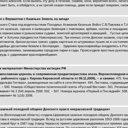
кого алкоголя. Если выпить эту дозу в течение, скажем, ночи, вероятнее всего, ничего 
может быть, и обойдется, а на третий скорая помощь, даже если приедет вовремя, смо
е с Вермахтом с Казачьих Земель на запад»
чьего Стана под водительством Походных Атаманов Казачьих Войск С.В.Павлова и Т.И
ысяч казачьих, горских и калмыцких беженцев с повозками, арбами, скотом и лошадьм
а германскими и румынскими судами, зенитной артиллерией и авиацией… Густые цеп
в” и Хотунка (предместья Новочеркасска). Три конных сотни Донских казаков, спусти
автоматов, броски ручных гранат, удары картечью из штурмовых пушек не в состоянии 
рдейцы-десантники бежали в беспорядке… Ударники-красноармейцы внедрились в Рос
дразделениями, занимавшими городские парки и сады. Происходили яростные рукопашн
 грудь с ударниками-красноармейцами».
х материалов» Министерства юстиции РФ
авославная церковь и современная предантихристова эпоха. Вероисповедная 
йонного суда г. Кирова Кировской области от 09.11.2009), -- и свежее:
475. Кни
Адольфа Гитлера», размещенные на сайте в сети Интернет. 494. Листовка, содержаща
 – 500. Номера «Общественно-политической газеты «Русский Вестник». 501. Региона
жавие» № 2 (64) апрель 2008. 502. – 507. Номера журнала «Первый и Последний». 50
ижения» № 1(16) 2008.
азачьей походной общине Донского края в некрасовской традиции»
 (Волгоградская область) создала Церковную казачью походную общину Донского кра
тава в некрасовской традиции. Вслед за русским церковным расколом 1653-1666 годо
ковой Круг в 1687 году (город Черкасск) принял решение придерживаться прежних це
тцов, хранителями настоящего православия. По состоянию на XVII — середину XIX ве