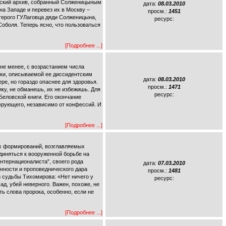
тский архив, собранный Солженицыным
дата:
08.03.2010
на Западе и перевез их в Москву –
просм.:
1451
атерого ГУЛаговца дяди Солженицына,
ресурс:
оболя. Теперь ясно, что пользоваться
[Подробнее ...]
е менее, с возрастанием числа
вки, описываемой ее диссидентским
дата:
08.03.2010
е, но гораздо опаснее для здоровья.
просм.:
1471
ку, не обманешь, их не избежишь. Для
ресурс:
Беловской книги. Его окончание
ерующего, независимо от конфессий. И
[Подробнее ...]
ых формирований, возглавляемых
диняться к вооруженной борьбе на
интернационалиста", своего рода
дата:
07.03.2010
енности и проповеднического дара
просм.:
1481
 судьбы Тихомирова: «Нет ничего у
ресурс:
д, убей неверного. Важен, похоже, не
ть слова пророка, особенно, если не
[Подробнее ...]