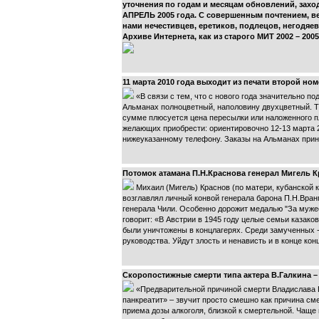
уточнения по годам и месяцам обновлений, захо
АПРЕЛЬ 2005 года
. С совершенным почтением, 
нами нечестивцев, еретиков, подлецов, негодя
Архиве Интернета, как из старого МИТ 2002 – 2005
11 марта 2010 года выходит из печати второй н
«В связи с тем, что с нового года значительно 
Альманах полноцветный, наполовину двухцветный. Та
сумме плюсуется цена пересылки или наложенного пл
желающих приобрести: ориентировочно 12-13 марта 20
нижеуказанному телефону. Заказы на Альманах прини
Потомок атамана П.Н.Краснова генерал Мигель 
Михаил (Мигель) Краснов (по матери, кубанской ка
возглавлял личный конвой генерала барона П.Н.Вранг
генерала Чили. Особенно дорожит медалью "За мужес
говорит: «В Австрии в 1945 году целые семьи казако
были уничтожены в концлагерях. Среди замученных --
руководства. Уйдут злость и ненависть и в конце кон
Скоропостижные смерти типа актера В.Галкина – 
«Предварительной причиной смерти Владислава Г
панкреатит» – звучит просто смешно как причина см
приема дозы алкоголя, близкой к смертельной. Чаще 