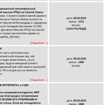
мериканской автокефальной
ой миссии РПЦЗ на Святой Земле.
ркви. Служил в православной церкви в
дата:
05.03.2010
ичества в Святую Землю остался на
просм.:
1721
я Пресвятой Богородицы в г.Данденонг
ресурс:
(штат Западная Австралия). В 1991
Сайт РосПЦ(Д)
 в Духовную Миссию РПЦЗ на Святой
х служил настоятелем церкви св.
uppl/Sp_228.htm)
[Подробнее ...]
ьд
ую часть антисоветского
исоветской позиции лиц, чей
дата:
05.03.2010
 будет воинствовать, но уж
просм.:
1462
вдова, будучи женщиной умной и
ресурс:
 идеальной для себя ниши в нынешней
 ТВ и ни для кого не является
».
[Подробнее ...]
РХИВ ИНТЕРНЕТА» в США
вно окормляется издатель МИТ
 как благородно почерневшее
СО ВСЕМИ ЕГО РУБРИКАМИ И
дата:
04.03.2010
ве статьи. Если же понадобятся
просм.:
1460