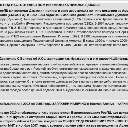
ПЦ ПОД НАСТОЯТЕЛЬСТВОМ ИЕРОМОНАХА НИКОЛАЯ (ЮХОШ)
 РосПЦ митрополит Дамаскин принял в сане иеромонаха по чину покаяния из А
ош) (СМ.ФОТО), в 1992-1993 годах занимавшего должность Начальника Духовн
ндру (Румыния). Был рукоположен в священники (1973) в Румынской Православной Це
нститут в г.Сибиу (Румыния). Рукоположен в протоиерея (1982). В 1984 после паломн
икцию РПЦЗ. В 1987 переехал в Австралию. Служил вторым священником храма Успени
их на румынском языке. С 1991 настоятель Свято-Петропавловского прихода в г.Перт 
рархом РПЦЗ митрополитом Виталием. Игумен с 1991. В 1992 переведен на служение
решел в юрисдикцию Православной Церкви в Америке. В конце 1990-х -- начале 2000-
ой Церкви в Америке). Затем переехал в США. (Источник: http://zarubezhje.narod.ru/s
 Движению С.Волков об А.Солженицыне как Исааковиче и его вдове Н.Шёнфел
еская схема, призванная на советской основе вобрать и переварить возможно больш
ства Совдепии с ист. Россией требует, естественно, сглаживания и замалчивания ант
не одобряющий советчины, против возрождающей ее власти совершенно не обязательно
сяком случае, не станет. Солженицын, в принципе, примерно так себя и вел. Но его 
ряжаться именем С., вполне резонно сделала выбор в пользу занятия действительно
енессанса выглядеть бОльшим поборником С., чем она сама (диалог их был показан по
 власти гораздо более ценный подарок, чем выцарапанные останки Ильина с Деникиным
soft.narod.ru с 2002 по 2005 годы ЗАГРУЖЕН НАВЕЧНО в Internet Archive – «А
январе 2010 опубликовало «экстремистским» Вероисповедание РосПЦ, где духо
ленно вырубил из Интернета старый «Меч и Трость». А из США наш старенький,
 старого «Меча и Трости» заходите на
ОБЩЕЕ СОДЕРЖАНИЕ МИТ 2002 – 2005 
ания МИТ в ноябре 2007 года, с которого можно зайти на все имеющиеся в Архи