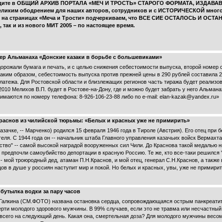
дите в
ОБЩИЙ АРХИВ ПОРТАЛА «МЕЧ И ТРОСТЬ» СТАРОГО ФОРМАТА, ИЗДАВАВ
великим ободрением для наших авторов, сотрудников и с ИСТОРИЧЕСКОЙ мног
ев на страницах «Меча и Трости» подчеркиваем, что ВСЕ СИЕ ОСТАЛОСЬ И ОС
, так и из нового МИТ 2005 – по настоящее время.
омер Альманаха «Донские казаки в борьбе с большевиками»
подорожали бумага и печать, и с целью снижения себестоимости выпуска, второй номе
ким образом, себестоимость выпуска против прежней цены в 290 рублей составила 22
атежа. Для Ростовской области и близлежащих регионов часть тиража будет реализова
10 Мелихов В.П. будет в Ростове-на-Дону, где и можно будет забрать у него Альмана
маются по номеру телефона: 8-926-106-23-88 либо по e-mail: elan-kazak@yandex.ru»
Краснов из чилийской тюрьмы: «Белых и красных уже не примирить»
зачке, -- Марченко) родился 15 февраля 1946 года в Тироле (Австрия). Его отец при 
еля. С 1944 года он -- начальник штаба Главного управления казачьих войск Вермахта
тво" -- самой высокой наградой вооруженных сил Чили. До Краснова такой медалью ни
в предпочли самоубийство депортации в красную Россию. Те же, кто все-таки решился 
 мой троюродный дед, атаман П.Н.Краснов, и мой отец, генерал С.Н.Краснов, а также
цов в душе у россиян наступит мир и покой. Но белых и красных, увы, уже не примирит
бутылка водки за пару часов
алкина (СМ.ФОТО) названа остановка сердца, сопровождающаяся острым панкреатито
ерти молодого здорового мужчины. В 99% случаев, если это не травма или несчастный
всего на следующий день. Какая она, смертельная доза? Для молодого мужчины весом 