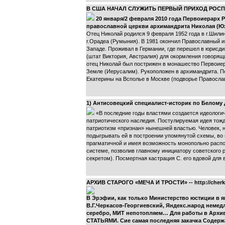
В США НАЧАЛ СЛУЖИТЬ ПЕРВЫЙ ПРИХОД РОС
20 января/2 февраля 2010 года Первоиерарх
православной церкви архимандрита Николая (Юх
Отец Николай родился 9 февраля 1952 года в г.Шили
г.Орадеа (Румыния). В 1981 окончил Православный и
Западе. Проживал в Германии, где перешел в юрисд
(штат Виктория, Австралия) для окормления говорящ
отец Николай был пострижен в монашество Первоие
Земле (Иерусалим). Рукоположен в архимандрита. Пе
Екатерины на Всполье в Москве (подворье Православн
1) Антисовецкий специалист-историк по Белому
«В последние годы властями создается идеологич
патриотического наследия. Постулируемая идея тожде
патриотизм «признан» нынешней властью. Человек, 
подыгрывать ей в построении упомянутой схемы, во в
прагматичной и имея возможность монопольно распо
системе, позволив главному инициатору советского р
секретом). Посмертная кастрация С. его вдовой для
АРХИВ СТАРОГО «МЕЧА И ТРОСТИ» -- http://cherk
В Эрэфии, как только Министерство юстиции в 
В.Г.Черкасов-Георгиевский, Яндекс.народ немед
серебро, МИТ непотопляем… Для работы в Архиве
СТАТЬЯМИ
. Сие самая последняя закачка Содерж