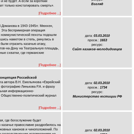
и не будет. А если за короткий
Взгляд
жет только констатировать смерть».
[Подробнее ...]
.Доманова в 1943-1945гг. Мюнхен,
и. Эта беспримерная операция
и коммунистической пехоты подошли
дата:
03.03.2010
вшись наметом в степь, ринулись в
просм.:
1653
были отразить казачью атаку,
ресурс:
тов-на-Дону на Театральную площадь,
Сайт казаков-молодидовцев
ые схватки, где германские
[Подробнее ...]
концепция Российской
га автора В.Н. Емельянова «Еврейский
дата:
02.03.2010
я фотографию Линькова Р.А. и фразу
просм.:
1734
льная информационно-
ресурс:
8. Общественно-политический журнал
Министерство юстиции РФ
[Подробнее ...]
я, где богослужение будет
в казачье православие раздробилось на
рковных канонов и чиноположений. По
дата:
02.03.2010
ка господствующим исповеданием на