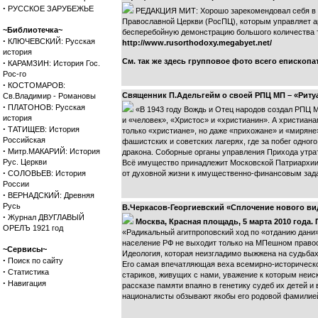
·
РУССКОЕ ЗАРУБЕЖЬЕ
РЕДАКЦИЯ МИТ: Хорошо зарекомендовал себя в И
Православной Церкви (РосПЦ), которым управляет а
~Библиотечка~
бесперебойную демонстрацию большого количества те
·
КЛЮЧЕВСКИЙ: Русская
http://www.rusorthodoxy.megabyet.net/
история
См. так же здесь групповое фото всего епископ
·
КАРАМЗИН: История Гос.
Рос-го
·
КОСТОМАРОВ:
Священник П.Адельгейм о своей РПЦ МП – «Рит
Св.Владимир - Романовы
·
ПЛАТОНОВ: Русская
«В 1943 году Вождь и Отец народов создал РПЦ М
история
и «человек», «Христос» и «христианин». А христиана
·
ТАТИЩЕВ: История
только «христиане», но даже «прихожане» и «миряне»
Российская
фашистских и советских лагерях, где за побег одно
·
Митр.МАКАРИЙ: История
дракона. Соборные органы управления Прихода утрат
Рус. Церкви
Всё имущество принадлежит Московской Патриархии
·
СОЛОВЬЕВ: История
от духовной жизни к имущественно-финансовым зад
России
·
ВЕРНАДСКИЙ: Древняя
Русь
В.Черкасов-Георгиевский «Сплочение нового ви
·
Журнал ДВУГЛАВЫЙ
Москва, Красная площадь, 5 марта 2010 года.
ОРЕЛЪ 1921 год
«Радикальный агитпроповский ход по «отданию дани»
население РФ не выходит только на МПешном правосл
~Сервисы~
Идеология, которая неизгладимо выжжена на судьба
·
Поиск по сайту
Его самая впечатляющая веха всемирно-историческог
·
Статистика
стариков, живущих с нами, уважение к которым неис
·
Навигация
рассказе памяти впаяно в генетику судеб их детей 
националисты обзывают якобы его родовой фамилией