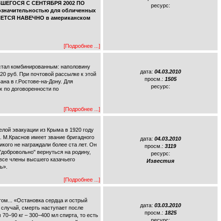
ШЕГОСЯ С СЕНТЯБРЯ 2002 ПО
ресурс:
означительностью для обличенных
ТАНЕТСЯ НАВЕЧНО в американском
[Подробнее ...]
р стал комбинированным: наполовину
дата:
04.03.2010
0 руб. При почтовой рассылке к этой
просм.:
1505
на в г.Ростове-на-Дону. Для
ресурс:
х по договоренности по
[Подробнее ...]
белой эвакуации из Крыма в 1920 году
. М.Краснов имеет звание бригадного
дата:
04.03.2010
кого не награждали более ста лет. Он
просм.:
3119
"добровольно" вернуться на родину,
ресурс:
 все члены высшего казачьего
Известия
ь».
[Подробнее ...]
м... «Остановка сердца и острый
дата:
03.03.2010
 случай, смерть наступает после
просм.:
1825
70−90 кг – 300−400 мл спирта, то есть
ресурс: