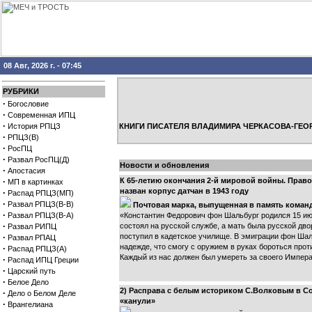
08 Авг, 2026 г. - 07:45
РУБРИКИ
·
Богословие
·
Современная ИПЦ
·
История РПЦЗ
КНИГИ ПИСАТЕЛЯ ВЛАДИМИРА ЧЕРКАСОВА-ГЕО
·
РПЦЗ(В)
·
РосПЦ
·
Развал РосПЦ(Д)
Новости и обновления
·
Апостасия
·
К 65-летию окончания 2-й мировой войны. Прав
МП в картинках
назван корпус датчан в 1943 году
·
Распад РПЦЗ(МП)
·
Развал РПЦЗ(В-В)
Почтовая марка, выпущенная в память коман
·
Развал РПЦЗ(В-А)
«Константин Федорович фон Шальбург родился 15 июл
·
состоял на русской службе, а мать была русской дв
Развал РИПЦ
·
поступил в кадетское училище. В эмиграции фон Шаль
Развал РПАЦ
надежде, что смогу с оружием в руках бороться про
·
Распад РПЦЗ(А)
Каждый из нас должен был умереть за своего Импера
·
Распад ИПЦ Греции
·
Царский путь
·
Белое Дело
2) Расправа с белым историком С.Волковым в С
·
Дело о Белом Деле
«канули»
·
Врангелиана