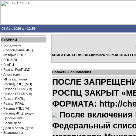
08 Авг, 2026 г. - 12:59
РУБРИКИ
·
Богословие
·
Современная ИПЦ
·
История РПЦЗ
КНИГИ ПИСАТЕЛЯ ВЛАДИМИРА ЧЕРКАСОВА-ГЕО
·
РПЦЗ(В)
·
РосПЦ
·
Развал РосПЦ(Д)
Новости и обновления
·
Апостасия
·
МП в картинках
ПОСЛЕ ЗАПРЕЩЕН
·
Распад РПЦЗ(МП)
·
Развал РПЦЗ(В-В)
РОСПЦ ЗАКРЫТ «МЕ
·
Развал РПЦЗ(В-А)
·
Развал РИПЦ
ФОРМАТА: http://che
·
Развал РПАЦ
·
Распад РПЦЗ(А)
После включения 
·
Распад ИПЦ Греции
·
Царский путь
·
Белое Дело
Федеральный списо
·
Дело о Белом Деле
·
Врангелиана