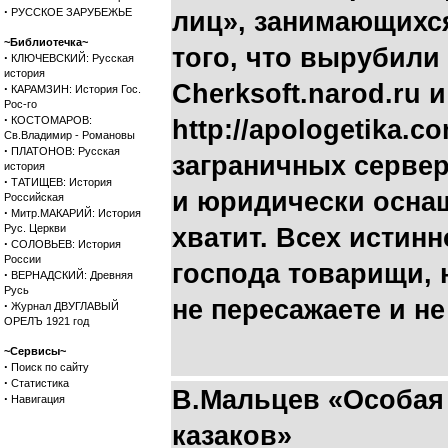
·
РУССКОЕ ЗАРУБЕЖЬЕ
лиц», занимающихся э
~Библиотечка~
того, что вырубили
·
КЛЮЧЕВСКИЙ: Русская
история
Cherksoft.narod.ru и
·
КАРАМЗИН: История Гос.
Рос-го
·
КОСТОМАРОВ:
http://apologetika.
Св.Владимир - Романовы
·
ПЛАТОНОВ: Русская
заграничных сервер
история
·
ТАТИЩЕВ: История
и юридически оснащ
Российская
·
Митр.МАКАРИЙ: История
Рус. Церкви
хватит. Всех истин
·
СОЛОВЬЕВ: История
России
господа товарищи, н
·
ВЕРНАДСКИЙ: Древняя
Русь
не пересажаете и не
·
Журнал ДВУГЛАВЫЙ
ОРЕЛЪ 1921 год
~Сервисы~
·
Поиск по сайту
·
Статистика
В.Мальцев «Особая
·
Навигация
казаков»