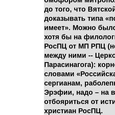
омофором митропол
до того, что Вятск
доказывать типа «п
имеет». Можно был
хотя бы на филолог
РосПЦ от МП РПЦ (н
между ними -- Церк
Парасинагога): кор
словами «Российска
сергианам, раболеп
Эрэфии, надо – на в
отбояриться от ис
христиан РосПЦ.