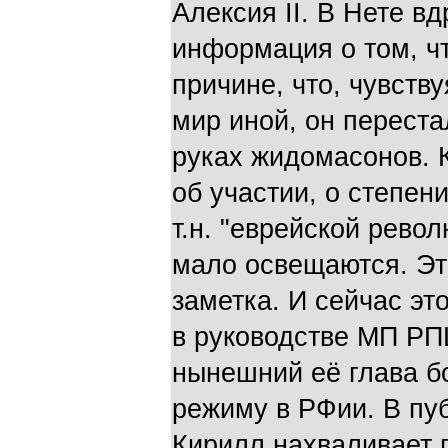
Алексия II. В Нете в
информация о том, чт
причине, что, чувств
мир иной, он перест
руках жидомасонов. К
об участии, о степе
т.н. "еврейской револ
мало освещаются. Эт
заметка. И сейчас эт
в руководстве МП РПЦ
нынешний её глава 
режиму в РФии. В пу
Кирилл нахваливает 