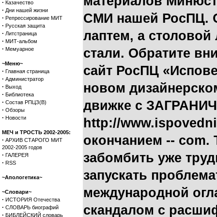
материалов Минюста
·
Казачество
·
Дни нашей жизни
СМИ нашей РосПЦ. 
·
Репрессирование МИТ
·
Русская защита
лаптем, а столовой
·
Литстраница
·
МИТ-альбом
·
Мемуарное
стали. Обратите вн
~Меню~
сайт РосПЦ «Испов
·
Главная страница
·
Администратор
новом дизайнерско
·
Выход
·
Библиотека
·
движке с ЗАГРАНИ
Состав РПЦЗ(В)
·
Обзоры
·
Новости
http://www.ispovedn
МЕЧ и ТРОСТЬ 2002-2005:
окончанием -- com. 
·
АРХИВ СТАРОГО МИТ
2002-2005 годов
забомбить уже труд
·
ГАЛЕРЕЯ
·
RSS
запускать проблема
~Апологетика~
международной огл
~Словари~
·
ИСТОРИЯ Отечества
скандалом с расши
·
СЛОВАРЬ биографий
·
БИБЛЕЙСКИЙ словарь