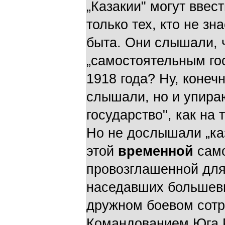
„Казакии" могут ввес
только тех, кто не зн
быта. Они слышали, 
„самостоятельным го
1918 года? Ну, конеч
слышали, но и упира
государство", как на
Но не дослышали „ка
этой
временной
само
провозглашенной для
наседавших большеви
дружном боевом сотр
Командованием Юга