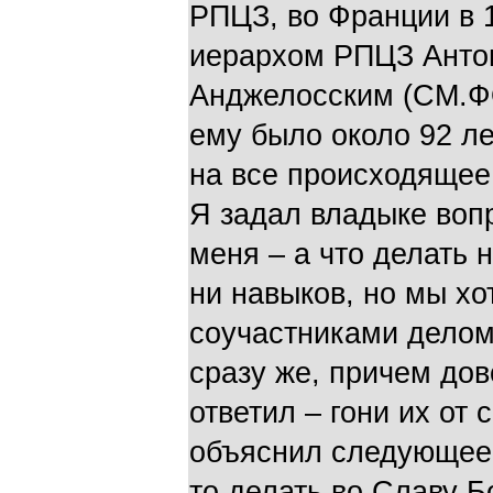
РПЦЗ, во Франции в 
иерархом РПЦЗ Антон
Анджелосским (СМ.Ф
ему было около 92 ле
на все происходящее 
Я задал владыке воп
меня – а что делать н
ни навыков, но мы хо
соучастниками делом
сразу же, причем до
ответил – гони их от
объяснил следующее.
то делать во Славу Бо