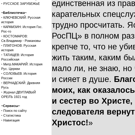
единственная из пра
·
РУССКОЕ ЗАРУБЕЖЬЕ
карательных спецслу
~Библиотечка~
·
КЛЮЧЕВСКИЙ: Русская
история
трудно просчитать. 
·
КАРАМЗИН: История Гос.
Рос-го
РосПЦ» в полном разг
·
КОСТОМАРОВ:
Св.Владимир - Романовы
крепче то, что не уби
·
ПЛАТОНОВ: Русская
история
·
ТАТИЩЕВ: История
жить таким, каким бы
Российская
·
Митр.МАКАРИЙ: История
мало ли, не знаю, но
Рус. Церкви
·
СОЛОВЬЕВ: История
и сияет в душе.
Благ
России
·
ВЕРНАДСКИЙ: Древняя
Русь
моих, как оказалос
·
Журнал ДВУГЛАВЫЙ
ОРЕЛЪ 1921 год
и сестер во Христе,
~Сервисы~
следователя вернут
·
Поиск по сайту
·
Статистика
·
Христос!
»
Навигация