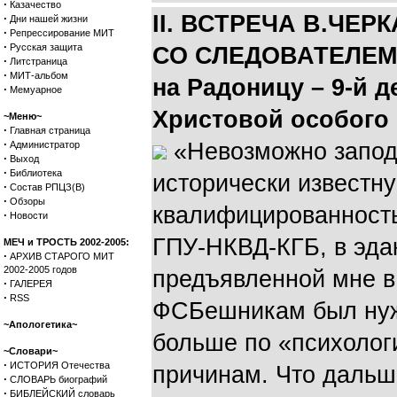
·
Казачество
II. ВСТРЕЧА В.ЧЕ
·
Дни нашей жизни
·
Репрессирование МИТ
·
Русская защита
СО СЛЕДОВАТЕЛЕМ 
·
Литстраница
·
МИТ-альбом
на Радоницу – 9-й д
·
Мемуарное
Христовой особого
~Меню~
·
Главная страница
·
«Невозможно запод
Администратор
·
Выход
·
Библиотека
исторически известн
·
Состав РПЦЗ(В)
·
Обзоры
квалифицированност
·
Новости
ГПУ-НКВД-КГБ, в эда
МЕЧ и ТРОСТЬ 2002-2005:
·
АРХИВ СТАРОГО МИТ
2002-2005 годов
предъявленной мне в 
·
ГАЛЕРЕЯ
·
RSS
ФСБешникам был нуж
~Апологетика~
больше по «психоло
~Словари~
·
ИСТОРИЯ Отечества
причинам. Что дальш
·
СЛОВАРЬ биографий
·
БИБЛЕЙСКИЙ словарь