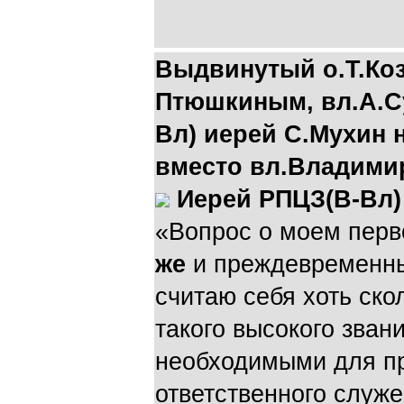
Выдвинутый о.Т.Ко
Птюшкиным, вл.А.Су
Вл) иерей С.Мухин 
вместо вл.Владимир
Иерей РПЦЗ(В-Вл)
«Вопрос о моем пер
же
и преждевременны
считаю себя хоть ск
такого высокого зван
необходимыми для пр
ответственного служ