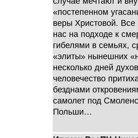
случае мечтают и вн
«постепенном угасан
веры Христовой. Все 
нас на подходе к сме
гибелями в семьях, с
«элиты» нынешних «н
несколько дней духо
человечество притих
безднами откровения
самолет под Смоленс
Польши…