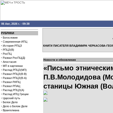
06 Авг, 2026 г. - 09:38
РУБРИКИ
·
Богословие
·
Современная ИПЦ
·
История РПЦЗ
КНИГИ ПИСАТЕЛЯ ВЛАДИМИРА ЧЕРКАСОВА-ГЕО
·
РПЦЗ(В)
·
РосПЦ
·
Развал РосПЦ(Д)
Новости и обновления
·
Апостасия
·
МП в картинках
«Письмо этнически
·
Распад РПЦЗ(МП)
·
Развал РПЦЗ(В-В)
П.В.Молодидова (Мо
·
Развал РПЦЗ(В-А)
·
Развал РИПЦ
станицы Южная (Во
·
Развал РПАЦ
·
Распад РПЦЗ(А)
·
Распад ИПЦ Греции
·
Царский путь
·
Белое Дело
·
Дело о Белом Деле
·
Врангелиана