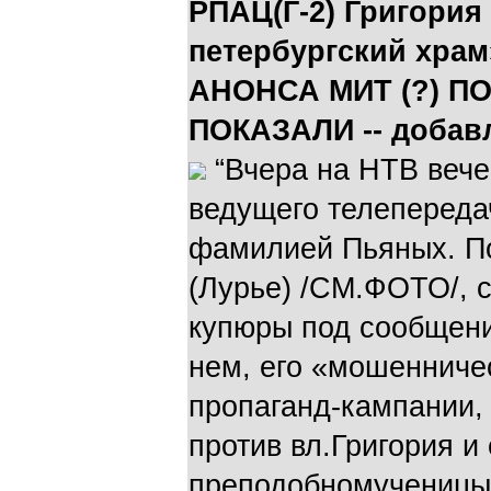
РПАЦ(Г-2) Григория 
петербургский хра
АНОНСА МИТ (?) П
ПОКАЗАЛИ -- добавл
“Вчера на НТВ вече
ведущего телепереда
фамилией Пьяных. По
(Лурье) /СМ.ФОТО/, 
купюры под сообщение
нем, его «мошенничес
пропаганд-кампании
против вл.Григория и
преподобномученицы