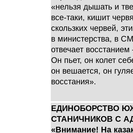
«нельзя дышать и тве
все-таки, кишит черв
скользких червей, эт
в министерства, в СМ
отвечает восстанием 
Он пьет, он колет себ
он вешается, он гуля
восстания».
ЕДИНОБОРСТВО Ю
СТАНИЧНИКОВ С А
«Внимание! На каза