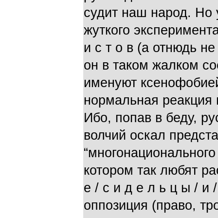
судит наш народ. Но 
жуткого эксперимента н
и с т о в (а отнюдь н
он в таком жалком со
именуют ксенофобией,
нормальная реакция 
Ибо, попав в беду, р
волчий оскал предст
“многонационального 
котором так любят рас
е / с и д е л ь ц ы / 
оппозиция (право, тр