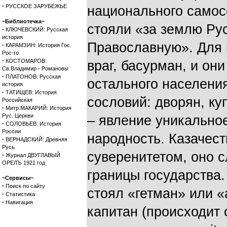
·
РУССКОЕ ЗАРУБЕЖЬЕ
национального самос
~Библиотечка~
стояли «за землю Ру
·
КЛЮЧЕВСКИЙ: Русская
история
Православную». Для 
·
КАРАМЗИН: История Гос.
Рос-го
·
КОСТОМАРОВ:
враг, басурман, и они
Св.Владимир - Романовы
·
ПЛАТОНОВ: Русская
остального населения
история
·
ТАТИЩЕВ: История
сословий: дворян, ку
Российская
·
Митр.МАКАРИЙ: История
Рус. Церкви
– явление уникальное
·
СОЛОВЬЕВ: История
России
народность. Казачес
·
ВЕРНАДСКИЙ: Древняя
Русь
суверенитетом, оно 
·
Журнал ДВУГЛАВЫЙ
ОРЕЛЪ 1921 год
границы государства.
~Сервисы~
·
Поиск по сайту
стоял «гетман» или «
·
Статистика
·
Навигация
капитан (происходит 