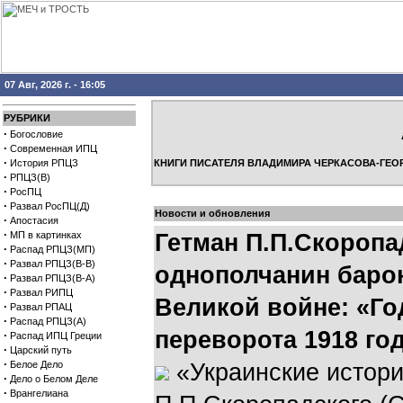
07 Авг, 2026 г. - 16:05
РУБРИКИ
·
Богословие
·
Современная ИПЦ
·
История РПЦЗ
КНИГИ ПИСАТЕЛЯ ВЛАДИМИРА ЧЕРКАСОВА-ГЕО
·
РПЦЗ(В)
·
РосПЦ
·
Развал РосПЦ(Д)
Новости и обновления
·
Апостасия
·
МП в картинках
Гетман П.П.Скоропа
·
Распад РПЦЗ(МП)
·
Развал РПЦЗ(В-В)
однополчанин барон
·
Развал РПЦЗ(В-А)
·
Развал РИПЦ
Великой войне: «Го
·
Развал РПАЦ
·
Распад РПЦЗ(А)
переворота 1918 го
·
Распад ИПЦ Греции
·
Царский путь
·
Белое Дело
«Украинские истори
·
Дело о Белом Деле
·
Врангелиана