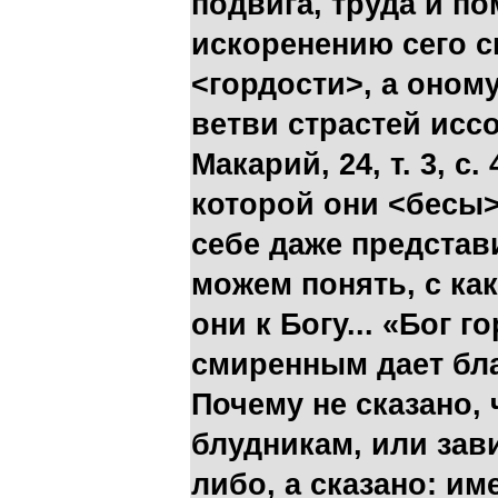
подвига, труда и п
искоренению сего с
<гордости>, а оном
ветви страстей иссох
Макарий, 24, т. 3, с.
которой они <бесы>
себе даже представ
можем понять, с ка
они к Богу... «Бог 
смиренным дает благо
Почему не сказано, 
блудникам, или зав
либо, а сказано: и