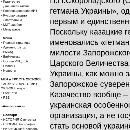
П.П.Скоропадского (
·
Казачество
·
Дни нашей жизни
гетмана Украины», о
·
Репрессирование МИТ
·
Русская защита
первым и единственн
·
Литстраница
·
МИТ-альбом
·
Мемуарное
Поскольку казацкие г
~Меню~
именовались «гетман
·
Главная страница
·
Администратор
милости Запорожског
·
Выход
·
Библиотека
·
Царского Величества 
Состав РПЦЗ(В)
·
Обзоры
·
Новости
Украины, как можно з
МЕЧ и ТРОСТЬ 2002-2005:
Запорожское суверен
·
АРХИВ СТАРОГО МИТ
2002-2005 годов
Казачество вообще –
·
ГАЛЕРЕЯ
·
RSS
украинская особеннос
~Апологетика~
организация, а не го
~Словари~
·
ИСТОРИЯ Отечества
стать основой украин
·
СЛОВАРЬ биографий
·
БИБЛЕЙСКИЙ словарь