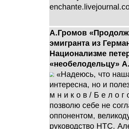
enchante.livejournal.c
А.Громов «Продолжа
эмигранта из Герма
Национализме пете
«необелодельцу» А
«Надеюсь, что наша
интересна, но и поле
м н и к о в / Б е л о г
позволю себе не сог
оппонентом, велико
руководство НТС. Ал