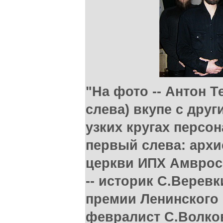
"На фото -- Антон Т
слева) вкупе с дру
узких кругах персо
первый слева: арх
церкви ИПХ Амвроси
-- историк С.Веревк
премии Ленинского 
февралист С.Волков;