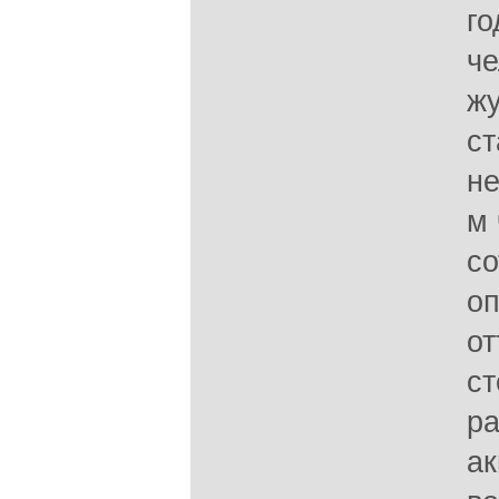
го
че
жу
ст
не
м 
со
оп
от
ст
ра
ак