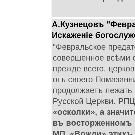
А.Кузнецовъ "Февра
Искаженіе богослу
"Февральское предат
совершенное всѣми с
прежде всего, церков
отъ своего Помазанн
продолжаетъ лежать
Русской Церкви.
РПЦ
«осколки», а значи
въ восторженномъ 
МП. «Вожди» этихъ 