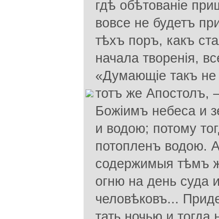
гдѣ обѣтованіе приш
вовсе не будетъ при
тѣхъ поръ, какъ ст
начала творенія, вс
«Думающіе такъ не
тотъ же Апостолъ,
Божіимъ небеса и 
и водою; потому то
потопленъ водою. А
содержимыя тѣмъ ж
огню на день суда 
человѣковъ... Прид
тать ночью и то­гд