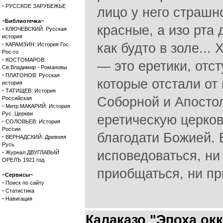
·
РУССКОЕ ЗАРУБЕЖЬЕ
лицо у него страшно
~Библиотечка~
красные, а изо рта
·
КЛЮЧЕВСКИЙ: Русская
история
·
как будто в золе...
КАРАМЗИН: История Гос.
Рос-го
·
КОСТОМАРОВ:
— это еретики, отст
Св.Владимир - Романовы
·
ПЛАТОНОВ: Русская
которые отстали от
история
·
ТАТИЩЕВ: История
Соборной и Апосто
Российская
·
Митр.МАКАРИЙ: История
Рус. Церкви
еретическую церков
·
СОЛОВЬЕВ: История
России
благодати Божией. В
·
ВЕРНАДСКИЙ: Древняя
Русь
·
исповедоваться, ни
Журнал ДВУГЛАВЫЙ
ОРЕЛЪ 1921 год
приобщаться, ни п
~Сервисы~
·
Поиск по сайту
·
Статистика
·
Навигация
Калаказо "Эпоха ок