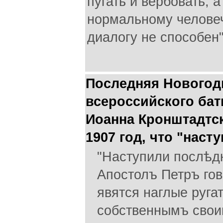
пугать и вербовать, а
нормальному челове
диалогу не способен"
Последняя Новогод
всероссийского бат
Иоанна Кронштадтс
1907 год, что "наст
"Наступили послѣдн
Апостолъ Петръ гов
явятся наглые ругат
собственнымъ свои