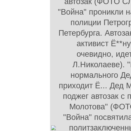
автозак (ФОТО СЛ
"Война" проникли н
полиции Петрог
Петербурга. Автоза
активист Ё**н
очевидно, иде
Л.Николаеве). 
нормального Де
приходит Ё... Дед М
поджег автозак с
Молотова" (ФОТ
"Война" посвятил
политзаключенны