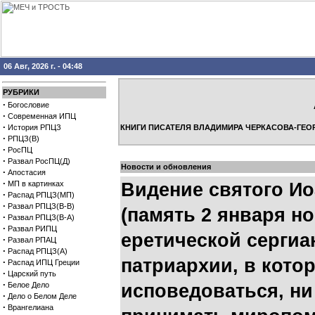
06 Авг, 2026 г. - 04:48
РУБРИКИ
·
Богословие
·
Современная ИПЦ
·
История РПЦЗ
КНИГИ ПИСАТЕЛЯ ВЛАДИМИРА ЧЕРКАСОВА-ГЕО
·
РПЦЗ(В)
·
РосПЦ
·
Развал РосПЦ(Д)
Новости и обновления
·
Апостасия
·
МП в картинках
Видение святого Ио
·
Распад РПЦЗ(МП)
·
Развал РПЦЗ(В-В)
(память 2 января н
·
Развал РПЦЗ(В-А)
·
Развал РИПЦ
еретической сергиа
·
Развал РПАЦ
·
Распад РПЦЗ(А)
патриархии, в кото
·
Распад ИПЦ Греции
·
Царский путь
·
Белое Дело
исповедоваться, ни
·
Дело о Белом Деле
·
Врангелиана