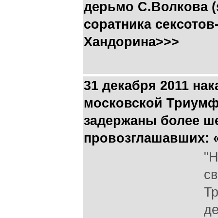
дерьмо С.Волкова (s
соратника сексотов
Хандорина>>>
31 декабря 2011 на
московской Триум
задержаны более ш
провозглашавших: «
"Н
св
Т
де