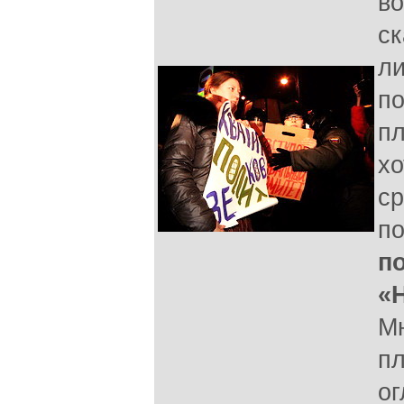
во
ск
ли
п
пл
хо
ср
п
п
«
Мн
п
ог