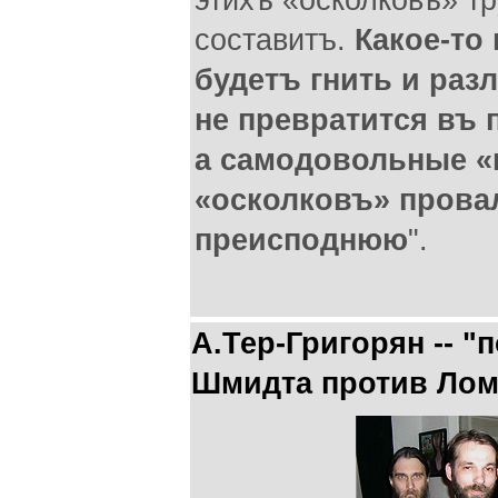
этихъ «осколковъ» т
составитъ.
Какое-то
будетъ гнить и разл
не превратится въ 
а самодовольные «
«осколковъ» прова
преисподнюю
".
А.Тер-Григорян -- "
Шмидта против Лом