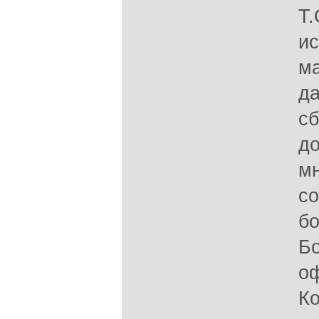
Т.
ис
ма
да
сб
до
мн
с
бо
Бо
оф
Ко