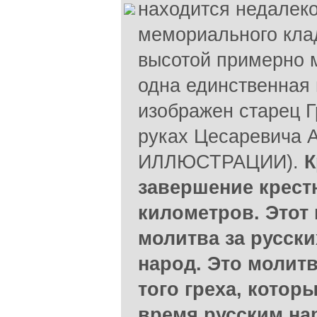
находится недалеко
мемориального кла
высотой примерно м
одна единственная 
изображен старец Г
руках Цесаревича 
ИЛЛЮСТРАЦИИ).
К
завершение крестн
километров. Этот 
молитва за русски
народ. Это молит
того греха, котор
время русским н