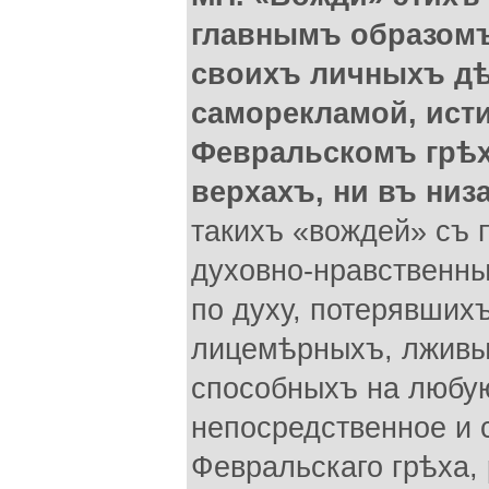
главнымъ образом
своихъ личныхъ д
саморекламой, исти
Февральскомъ грѣх
верхахъ, ни въ низ
такихъ «вождей» съ 
духовно-нравственны
по духу, потерявшихъ
лицемѣрныхъ, лживы
способныхъ на любую
непосредственное и 
Февральскаго грѣха,