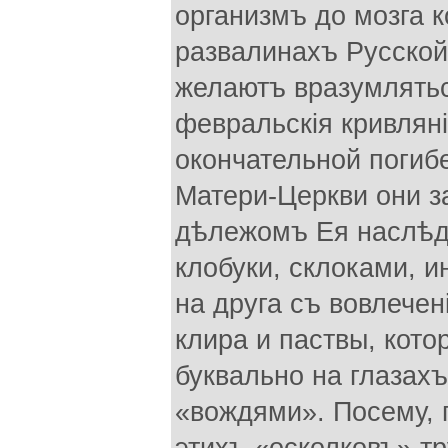
организмъ до мозга к
развалинахъ Русской
желаютъ вразумлятьс
февральскія кривлянi
окончательной погиб
Матери-Церкви они 
дѣлежомъ Ея наслѣдс
клобуки, склоками, и
на друга съ вовлечен
клира и паствы, кот
буквально на глазах
«вождями». Посему, 