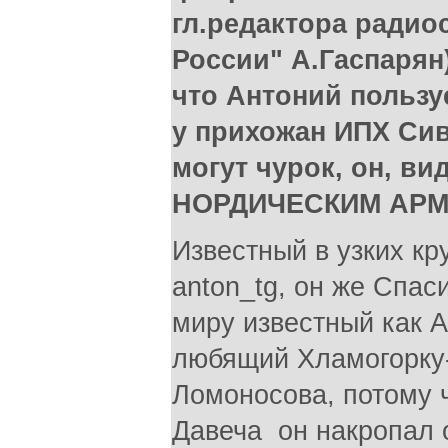
гл.редактора радио
России" А.Гаспарян).
что Антоний пользу
у прихожан ИПХ Сив
могут чурок, он, ви
НОРДИЧЕСКИМ АР
Известный в узких к
anton_tg, он же Спас
миру известный как А
любящий Хламогорку
Ломоносова, потому ч
Давеча он накропал 