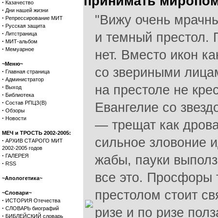
принимать миропом
·
Казачество
·
Дни нашей жизни
"Вижу очень мрачн
·
Репрессирование МИТ
·
Русская защита
·
и темный престол. 
Литстраница
·
МИТ-альбом
·
Мемуарное
нет. Вместо икон к
~Меню~
со звериными лица
·
Главная страница
·
Администратор
на престоле не крес
·
Выход
·
Библиотека
·
Состав РПЦЗ(В)
Евангелие со звезд
·
Обзоры
·
Новости
— трещат как дрова
МЕЧ и ТРОСТЬ 2002-2005:
сильное зловоние ид
·
АРХИВ СТАРОГО МИТ
2002-2005 годов
·
ГАЛЕРЕЯ
жабы, пауки выполз
·
RSS
все это. Просфоры 
~Апологетика~
престолом стоит св
~Словари~
·
ИСТОРИЯ Отечества
·
СЛОВАРЬ биографий
ризе и по ризе пол
·
БИБЛЕЙСКИЙ словарь