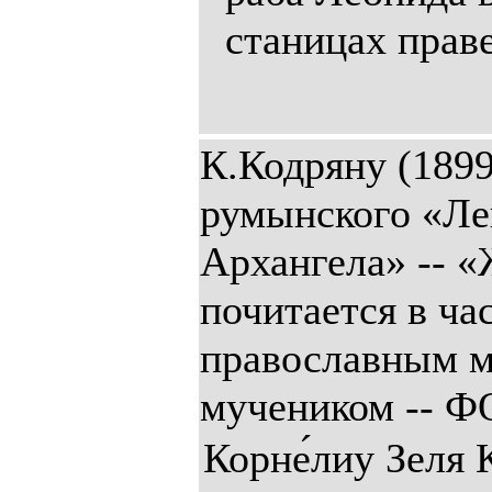
станицах прав
К.Кодряну (1899
румынского «Ле
Архангела» -- «
почитается в ч
православным 
мучеником --
Корне́лиу Зеля 