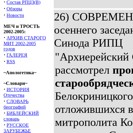
·
Состав РПЦЗ(В)
·
Обзоры
26) СОВРЕМЕН
·
Новости
осеннего заседа
МЕЧ и ТРОСТЬ
2002-2005:
·
АРХИВ СТАРОГО
Синода РИПЦ
МИТ 2002-2005
годов
"Архиерейский
·
ГАЛЕРЕЯ
·
RSS
рассмотрел
про
~Апологетика~
старообрядчес
~Словари~
·
ИСТОРИЯ
Белокриницкого
Отечества
·
СЛОВАРЬ
отложившихся в 
биографий
·
БИБЛЕЙСКИЙ
митрополита Ко
словарь
·
РУССКОЕ
ЗАРУБЕЖЬЕ