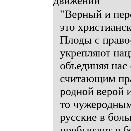
движении"
"Верный и пер
это христианс
Плоды с право
укрепляют нац
объединяя нас
считающим пра
родной верой и
то чужеродным
русские в бол
пребывают в б