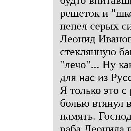
будто впитавш
решеток и "шк
пепел серых си
Леонид Иванов
стеклянную бан
"лечо"... Ну к
для нас из Ру
Я только это 
болью втянул в
память. Господ
раба Леонида 