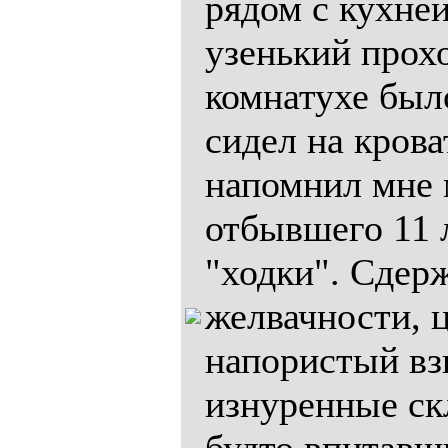
рядом с кухней
узенький прохо
комнатухе было
сидел на кров
напомнил мне 
отбывшего 11 л
"ходки". Сдер
желвачности, ц
напористый взг
изнуренные ск