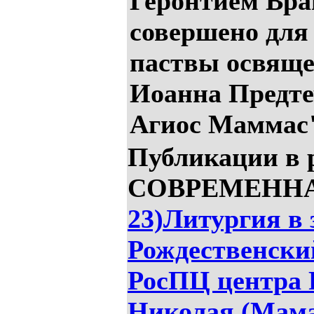
Геронтием Вр
совершено для
паствы освяще
Иоанна Предте
Агиос Маммас
Публикации в 
СОВРЕМЕННАЯ
23)Литургия в 
Рождественски
РосПЦ центра 
Николая (Мама