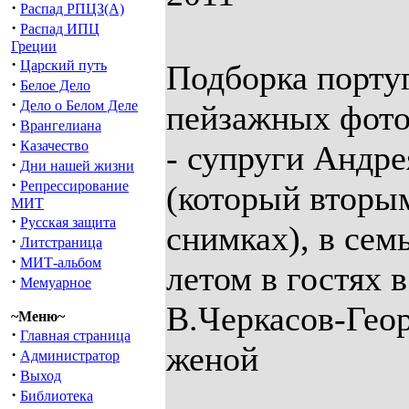
·
Распад РПЦЗ(А)
·
Распад ИПЦ
Греции
·
Царский путь
Подборка порту
·
Белое Дело
·
Дело о Белом Деле
пейзажных фот
·
Врангелиана
·
Казачество
- супруги Андр
·
Дни нашей жизни
·
Репрессирование
(который вторы
МИТ
·
Русская защита
снимках), в сем
·
Литстраница
·
МИТ-альбом
летом в гостях 
·
Мемуарное
В.Черкасов-Геор
~Меню~
·
Главная страница
женой
·
Администратор
·
Выход
·
Библиотека