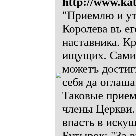
http://www.ka
"Приемлю и у
Королева въ е
наставника. Кр
ищущих. Сами
можетъ достиг
себя да оглаша
Таковые прием
члены Церкви.
впасть в искуш
Бутырок: "За в