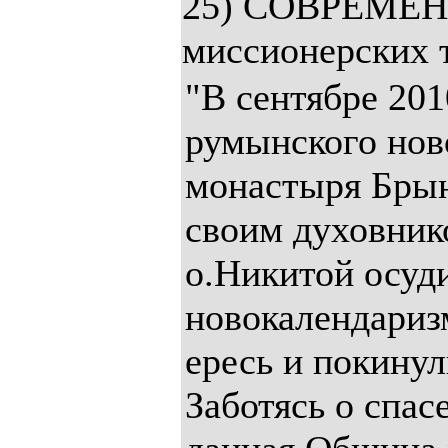
25) СОВРЕМЕН
миссионерских 
"В сентябре 201
румынского нов
монастыря Брын
своим духовник
о.Никитой осуд
новокалендариз
ересь и покину
Заботясь о спас