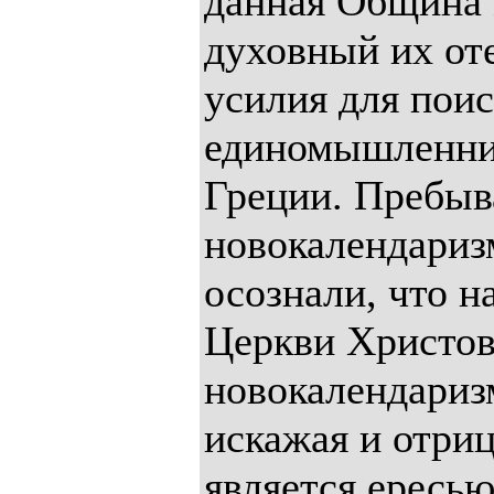
данная Община 
духовный их от
усилия для поис
единомышленник
Греции. Пребыв
новокалендариз
осознали, что н
Церкви Христов
новокалендариз
искажая и отриц
является ересью