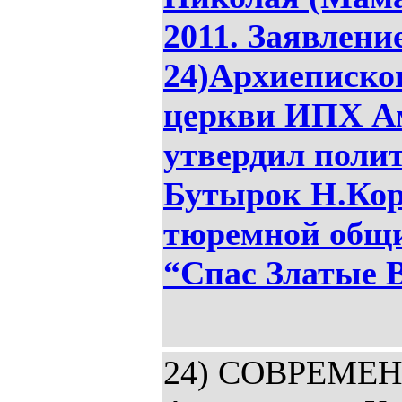
2011. Заявлен
24)Архиеписко
церкви ИПХ Ам
утвердил поли
Бутырок Н.Кор
тюремной общ
“Спас Златые 
24) СОВРЕМЕ