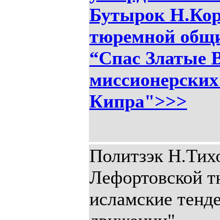
Бутырок Н.Кор
тюремной общ
“Спас Златые 
миссионерских
Кипра">>>
Политзэк Н.Тих
Лефортовской 
исламские тенд