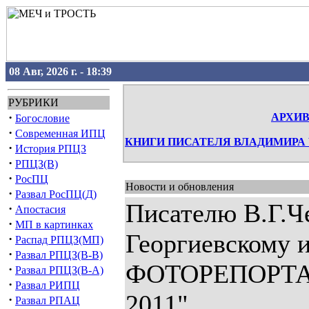
08 Авг, 2026 г. - 18:39
РУБРИКИ
·
АРХИВ 
Богословие
·
Современная ИПЦ
КНИГИ ПИСАТЕЛЯ ВЛАДИМИРА
·
История РПЦЗ
·
РПЦЗ(В)
·
РосПЦ
Новости и обновления
·
Развал РосПЦ(Д)
Писателю В.Г.Ч
·
Апостасия
·
МП в картинках
Георгиевскому и
·
Распад РПЦЗ(МП)
·
Развал РПЦЗ(В-В)
ФОТОРЕПОРТАЖ
·
Развал РПЦЗ(В-А)
·
Развал РИПЦ
2011"
·
Развал РПАЦ