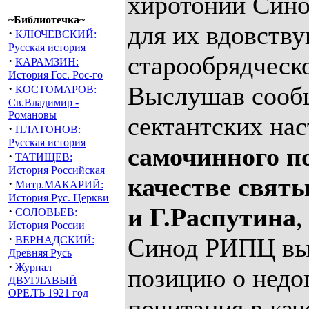
хиротонии Син
~Библиотечка~
для их вдовств
·
КЛЮЧЕВСКИЙ:
Русская история
старообрядческ
·
КАРАМЗИН:
История Гос. Рос-го
·
Выслушав сообщ
КОСТОМАРОВ:
Св.Владимир -
Романовы
сектантских на
·
ПЛАТОНОВ:
Русская история
самочинного п
·
ТАТИЩЕВ:
История Российская
качестве свят
·
Митр.МАКАРИЙ:
История Рус. Церкви
и Г.Распутина
,
·
СОЛОВЬЕВ:
История России
·
Синод РИПЦ вы
ВЕРНАДСКИЙ:
Древняя Русь
·
Журнал
позицию о недо
ДВУГЛАВЫЙ
ОРЕЛЪ 1921 год
почитания в кач