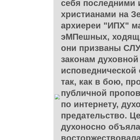
себя последними 
христианами на З
архиереи "ИПХ" м
эМПешных, ходящи
они призваны СЛУ
законам духовной
исповеднической 
так, как в бою, пр
публичной пропов
по интернету, дух
предательство. Ц
духоносно объяла
восторжествовала