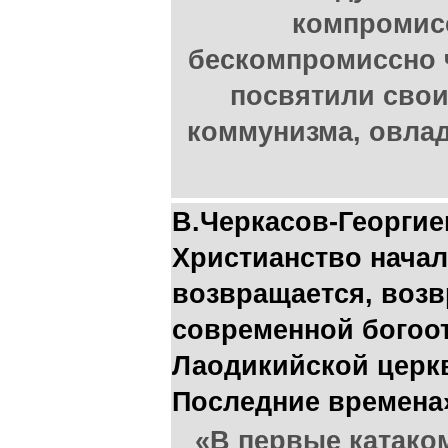
компромисс
бескомпромиссно ч
посвятили свои
коммунизма, овлад
В.Черкасов-Георгие
Христианство начал
возвращается, возв
современной богоо
Лаодикийской церкв
Последние времена
«В первые катако