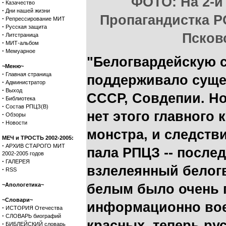
ФОТО: На 2-й
·
Казачество
·
Дни нашей жизни
Пропагандистка Р
·
Репрессирование МИТ
·
Русская защита
·
Псков
Литстраница
·
МИТ-альбом
·
Мемуарное
"Белогвардейскую с
~Меню~
·
Главная страница
поддерживало суще
·
Администратор
·
Выход
СССР, Совдепии. Но
·
Библиотека
·
Состав РПЦЗ(В)
нет этого главного
·
Обзоры
·
Новости
монстра, и следстви
МЕЧ и ТРОСТЬ 2002-2005:
·
АРХИВ СТАРОГО МИТ
пала РПЦЗ -- после
2002-2005 годов
·
ГАЛЕРЕЯ
взлелеянный белог
·
RSS
~Апологетика~
белым было очень 
~Словари~
информационно вое
·
ИСТОРИЯ Отечества
·
СЛОВАРЬ биографий
красных, теперь ру
·
БИБЛЕЙСКИЙ словарь