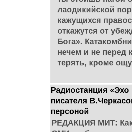
лаодикийской пор
кажущихся право
откажутся от убеж
Бога». Катакомбни
нечем и не перед 
терять, кроме ощ
Радиостанция «Эхо
писателя В.Черкасо
персоной
РЕДАКЦИЯ МИТ: Ка