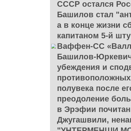
СССР остался Рос
Башилов стал "ан
а в конце жизни 
капитаном 5-й шт
Ваффен-СС «Валл
Башилов-Юркевич
убеждения и спод
противоположных 
полувека после ег
преодоление боль
в Эрэфии почитан
Джугашвили, нена
"УНТЕРМЕНШИ МО