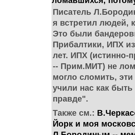
ломавшихся, потому
Писатель Л.Бороди
я встретил людей, 
Это были бандеров
Прибалтики, ИПХ из
лет. ИПХ (истинно-
-- Прим.МИТ) не лом
могло сломить, эти
учили нас как быт
правде".
Также см.:
В.Черкас
Йорк и моя московс
Л.Бородиным -- ме