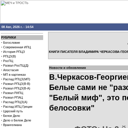
08 Авг, 2026 г. - 14:54
РУБРИКИ
·
Богословие
·
Современная ИПЦ
·
История РПЦЗ
КНИГИ ПИСАТЕЛЯ ВЛАДИМИРА ЧЕРКАСОВА-ГЕО
·
РПЦЗ(В)
·
РосПЦ
·
Развал РосПЦ(Д)
Новости и обновления
·
Апостасия
·
МП в картинках
В.Черкасов-Георги
·
Распад РПЦЗ(МП)
·
Развал РПЦЗ(В-В)
Белые сами не "раз
·
Развал РПЦЗ(В-А)
·
Развал РИПЦ
"Белый миф", это п
·
Развал РПАЦ
·
Распад РПЦЗ(А)
белосовки"
·
Распад ИПЦ Греции
·
Царский путь
·
Белое Дело
·
Дело о Белом Деле
·
Врангелиана