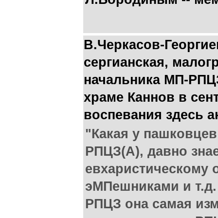
В.Черкасов-Георгие
сергианская, малог
начальника МП-РПЦЗ
храме Каннов в сен
воспевания здесь 
"Какая у пашковцев
РПЦЗ(А), давно зна
евхаристическому 
эМПешниками и т.д. 
РПЦЗ она самая изм