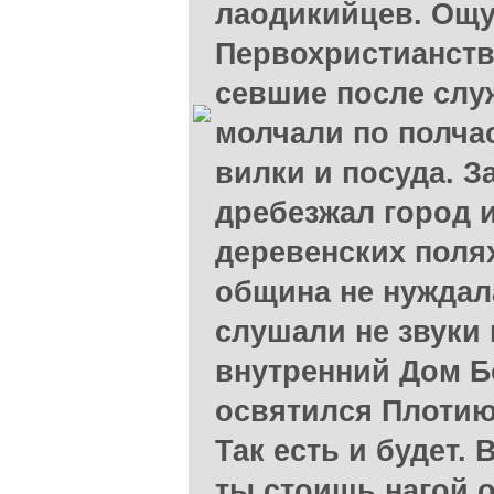
лаодикийцев. Ощ
Первохристианств
севшие после служ
молчали по полча
вилки и посуда. З
дребезжал город 
деревенских поля
община не нуждал
слушали не звуки 
внутренний Дом Б
освятился Плотию
Так есть и будет.
ты стоишь нагой о