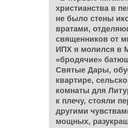
христианства в п
не было стены ик
вратами, отделяю
священников от ми
ИПХ я молился в М
«бродячие» батюш
Святые Дары, обу
квартире, сельско
комнаты для Литу
к плечу, стояли п
другими чувствам
мощных, разукра