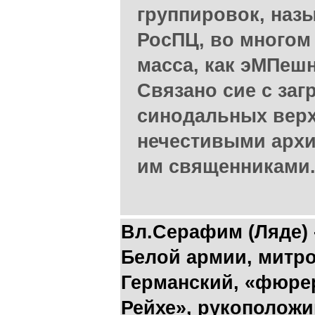
группировок, наз
РосПЦ, во многом
масса, как эМПеш
Связано сие с за
синодальных верх
нечестивыми арх
им священниками
Вл.Серафим (Ляде) 
Белой армии, митр
Германский, «фюрер
Рейхе», рукополож