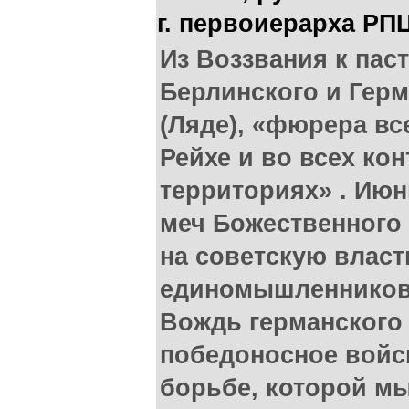
г. первоиерарха РП
Из Воззвания к пас
Берлинского и Гер
(Ляде), «фюрера вс
Рейхе и во всех ко
территориях» . Июн
меч Божественного
на советскую власт
единомышленников
Вождь германского
победоносное войск
борьбе, которой м