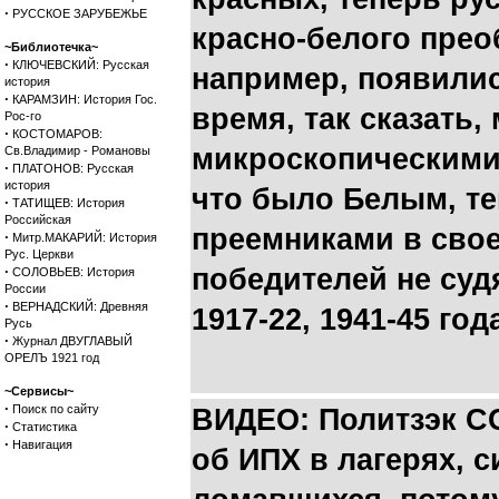
·
РУССКОЕ ЗАРУБЕЖЬЕ
красно-белого прео
~Библиотечка~
·
КЛЮЧЕВСКИЙ: Русская
например, появили
история
·
КАРАМЗИН: История Гос.
время, так сказать,
Рос-го
·
КОСТОМАРОВ:
микроскопическими 
Св.Владимир - Романовы
·
ПЛАТОНОВ: Русская
история
что было Белым, тем
·
ТАТИЩЕВ: История
Российская
преемниками в свое
·
Митр.МАКАРИЙ: История
Рус. Церкви
·
победителей не суд
СОЛОВЬЕВ: История
России
·
ВЕРНАДСКИЙ: Древняя
1917-22, 1941-45 год
Русь
·
Журнал ДВУГЛАВЫЙ
ОРЕЛЪ 1921 год
~Сервисы~
·
Поиск по сайту
ВИДЕО: Политзэк С
·
Статистика
·
Навигация
об ИПХ в лагерях, с