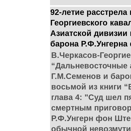
92-летие расстрела
Георгиевского кава
Азиатской дивизии 
барона Р.Ф.Унгерна
В.Черкасов-Георги
“Дальневосточные 
Г.М.Семенов и баро
восьмой из книги 
глава 4: "Суд шел п
смертным приговор
Р.Ф.Унгерн фон Ште
обычной невозмути