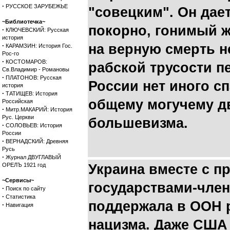
·
РУССКОЕ ЗАРУБЕЖЬЕ
"совецким". Он дает
~Библиотечка~
покорно, гонимый 
·
КЛЮЧЕВСКИЙ: Русская
история
·
на верную смерть не
КАРАМЗИН: История Гос.
Рос-го
·
КОСТОМАРОВ:
рабской трусости п
Св.Владимир - Романовы
·
ПЛАТОНОВ: Русская
России нет иного сп
история
·
ТАТИЩЕВ: История
общему могучему д
Российская
·
Митр.МАКАРИЙ: История
Рус. Церкви
большевизма.
·
СОЛОВЬЕВ: История
России
·
ВЕРНАДСКИЙ: Древняя
Русь
·
Журнал ДВУГЛАВЫЙ
ОРЕЛЪ 1921 год
Украина вместе с п
~Сервисы~
государствами-чле
·
Поиск по сайту
·
Статистика
поддержала в ООН 
·
Навигация
нацизма. Даже США 