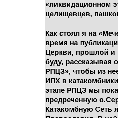
«ликвидационном э
целищевцев, пашко
Как стоял я на «Меч
время на публикаци
Церкви, прошлой и 
буду, рассказывая 
РПЦЗ», чтобы из не
ИПХ в катакомбник
этапе РПЦЗ мы пок
предреченную о.Се
Катакомбную Сеть 