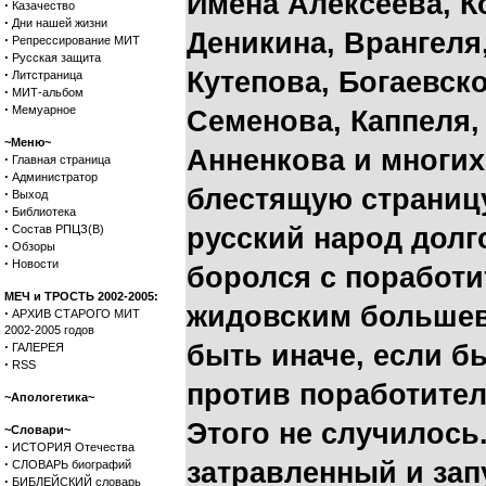
Имена Алексеева, К
·
Казачество
·
Дни нашей жизни
Деникина, Врангеля
·
Репрессирование МИТ
·
Русская защита
·
Кутепова, Богаевско
Литстраница
·
МИТ-альбом
·
Мемуарное
Семенова, Каппеля,
~Меню~
Анненкова и многих
·
Главная страница
·
Администратор
блестящую страницу
·
Выход
·
Библиотека
·
Состав РПЦЗ(В)
русский народ долго
·
Обзоры
·
Новости
боролся с поработи
МЕЧ и ТРОСТЬ 2002-2005:
жидовским большев
·
АРХИВ СТАРОГО МИТ
2002-2005 годов
·
быть иначе, если б
ГАЛЕРЕЯ
·
RSS
против поработител
~Апологетика~
Этого не случилось
~Словари~
·
ИСТОРИЯ Отечества
·
затравленный и зап
СЛОВАРЬ биографий
·
БИБЛЕЙСКИЙ словарь