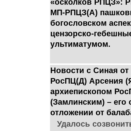
«осколков РПЦЗ»: Р
МП-РПЦЗ(А) пашковц
богословском аспек
цензорско-гебешные
ультиматумом.
Новости с Синая от
РосПЦ(Д) Арсения (
архиепископом Рос
(Замлинским) – его
отложении от бала
Удалось созвонит