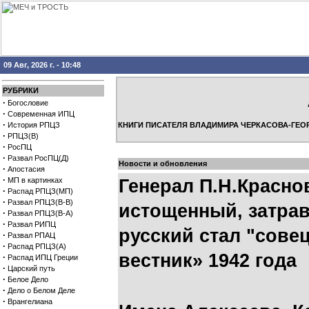
09 Авг, 2026 г. - 10:48
РУБРИКИ
·
Богословие
·
Современная ИПЦ
·
История РПЦЗ
КНИГИ ПИСАТЕЛЯ ВЛАДИМИРА ЧЕРКАСОВА-ГЕО
·
РПЦЗ(В)
·
РосПЦ
·
Развал РосПЦ(Д)
Новости и обновления
·
Апостасия
·
МП в картинках
Генерал П.Н.Красно
·
Распад РПЦЗ(МП)
·
Развал РПЦЗ(В-В)
истощенный, затра
·
Развал РПЦЗ(В-А)
·
Развал РИПЦ
русский стал "сове
·
Развал РПАЦ
·
Распад РПЦЗ(А)
вестник» 1942 года
·
Распад ИПЦ Греции
·
Царский путь
·
Белое Дело
·
Дело о Белом Деле
·
Врангелиана