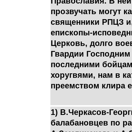
Православия. В ней
прозвучать могут к
священники РПЦЗ и,
епископы-исповедн
Церковь, долго во
Гвардии Господним 
последними бойцам
хоругвями, нам в к
преемством клира 
1) В.Черкасов-Геор
балабановцев по ра