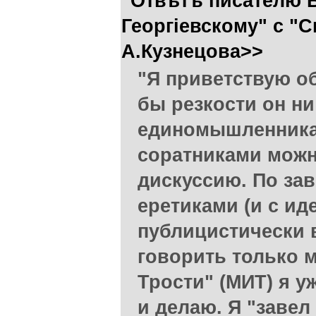
"Отвѣтъ писателю 
Георгіевскому" с "
А.Кузнецова>>
"Я приветствую о
бы резкости он н
единомышленникам
соратниками можн
дискуссию. По зав
еретиками (и с и
публицистически 
говорить только 
Трости" (МИТ) я у
и делаю. Я "завел