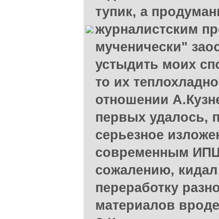
тупик, а продума
журналистским п
мученически" зао
устыдить моих сп
то их теплохладно
отношении А.Кузн
первых удалось, п
серьезное изложен
современным ИПЦ-
сожалению, кидал
переработку разн
материалов врод