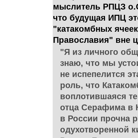
мыслитель РПЦЗ о.С
что будущая ИПЦ эт
"катакомбных ячее
Православия" вне 
"Я из личного об
знаю, что мы усто
не испепелится эта
роль, что Катаком
воплотившаяся те
отца Серафима в 
в России прочна 
одухотворенной к