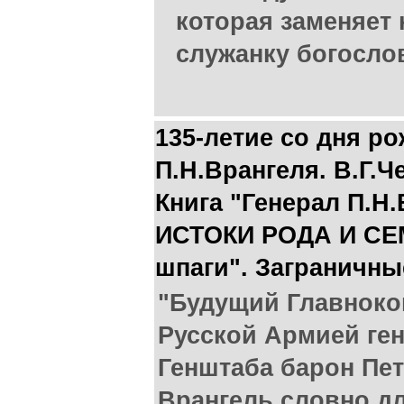
которая заменяет
служанку богосло
135-летие со дня р
П.Н.Врангеля. В.Г.Ч
Книга "Генерал П.Н.
ИСТОКИ РОДА И СЕМ
шпаги". Заграничны
"Будущий Главнок
Русской Армией ген
Генштаба барон Пе
Врангель словно д