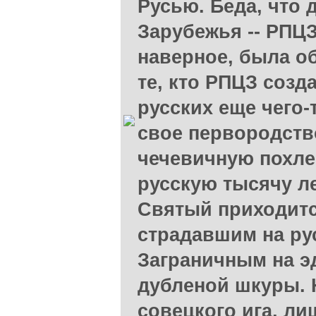
Русью. Беда, что 
Зарубежья -- РПЦЗ
наверное, была о
те, кто РПЦЗ соз
русских еще чего-
свое первородст
чечевичную похлеб
русскую тысячу ле
Святый приходитс
страдавшим на ру
Заграничным на эд
дубленой шкуры. 
совецкого ига, л