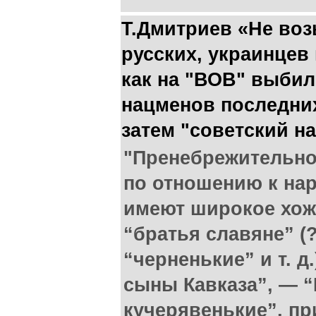
Т.Дмитриев «Не воз
русских, украинцев 
как на "ВОВ" выби
нацменов последних
затем "советский н
"Пренебрежительн
по отношению к на
имеют широкое хож
“братья славяне” (?
“черненькие” и т. д.
сыны Кавказа”, — “
кучерявенькие”, пр