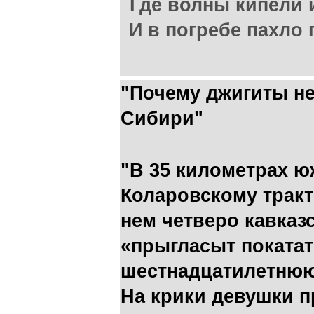
Где волны кипели 
И в погребе пахло
"Почему джигиты не
Сибири"
"В 35 километрах ю
Коларовскому тракт
нем четверо кавказ
«прыгласыт покатат
шестнадцатилетнюю
На крики девушки 