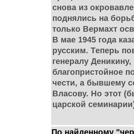
снова из окровавл
поднялись на борьб
только Вермахт ос
В мае 1945 года ка
русским. Теперь по
генералу Деникину,
благопристойное п
чести, а бывшему с
Власову. Но этот 
царской семинарии)
По найденному "че