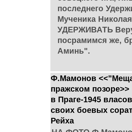
последнего Удерж
Мученика Никола
УДЕРЖИВАТЬ Веру
посрамимся же, бр
Аминь".
Ф.Мамонов <<"Меща
пражском позоре>> 
в Праге-1945 власо
своих боевых сорат
Рейха