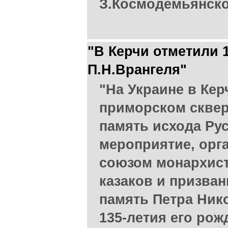
З.Космодемьянско
"В Керчи отметили 
П.Н.Врангеля"
"На Украине в Керч
приморском сквер
память исхода Ру
мероприятие, орг
союзом монархист
казаков и призва
память Петра Ник
135-летия его рож