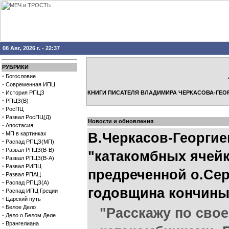
08 Авг, 2026 г. - 22:37
РУБРИКИ
·
Богословие
·
Современная ИПЦ
·
История РПЦЗ
КНИГИ ПИСАТЕЛЯ ВЛАДИМИРА ЧЕРКАСОВА-ГЕО
·
РПЦЗ(В)
·
РосПЦ
·
Развал РосПЦ(Д)
Новости и обновления
·
Апостасия
·
МП в картинках
В.Черкасов-Георги
·
Распад РПЦЗ(МП)
·
Развал РПЦЗ(В-В)
"катакомбных ячейк
·
Развал РПЦЗ(В-А)
·
Развал РИПЦ
предреченной о.Сер
·
Развал РПАЦ
·
Распад РПЦЗ(А)
годовщина кончины
·
Распад ИПЦ Греции
·
Царский путь
·
Белое Дело
"Расскажу по сво
·
Дело о Белом Деле
·
Врангелиана