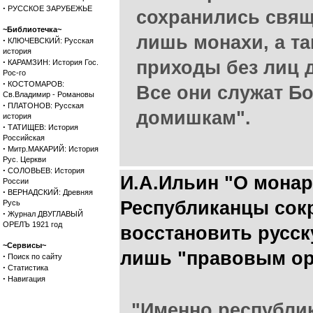
·
РУССКОЕ ЗАРУБЕЖЬЕ
сохранились свяще
~Библиотечка~
лишь монахи, а т
·
КЛЮЧЕВСКИЙ: Русская
история
·
приходы без лиц 
КАРАМЗИН: История Гос.
Рос-го
·
КОСТОМАРОВ:
Все они служат Бо
Св.Владимир - Романовы
·
ПЛАТОНОВ: Русская
домишкам".
история
·
ТАТИЩЕВ: История
Российская
·
Митр.МАКАРИЙ: История
Рус. Церкви
·
СОЛОВЬЕВ: История
И.А.Ильин "О монар
России
·
ВЕРНАДСКИЙ: Древняя
Республиканцы сок
Русь
·
Журнал ДВУГЛАВЫЙ
ОРЕЛЪ 1921 год
восстановить русс
~Сервисы~
лишь "правовым ор
·
Поиск по сайту
·
Статистика
·
Навигация
"Именно республи