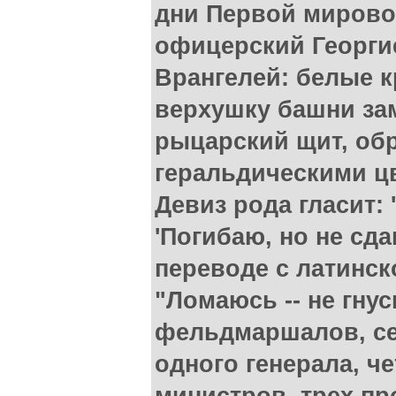
дни Первой мирово
офицерский Георгие
Врангелей: белые 
верхушку башни за
рыцарский щит, об
геральдическими ц
Девиз рода гласит: '
'Погибаю, но не сда
переводе с латинск
"Ломаюсь -- не гнус
фельдмаршалов, се
одного генерала, ч