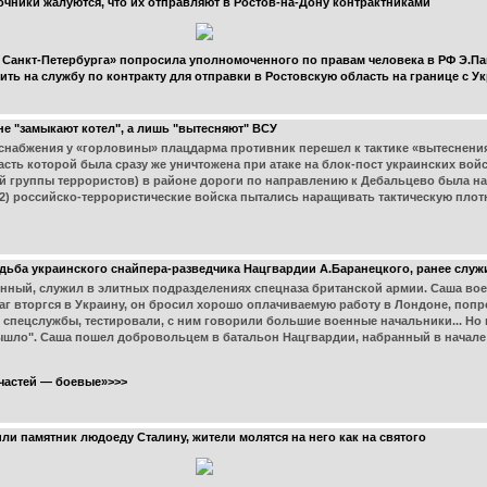
очники жалуются, что их отправляют в Ростов-на-Дону контрактниками
и Санкт-Петербурга» попросила уполномоченного по правам человека в РФ Э.
ть на службу по контракту для отправки в Ростовскую область на границе с У
е "замыкают котел", а лишь "вытесняют" ВСУ
 снабжения у «горловины» плацдарма противник перешел к тактике «вытеснения
сть которой была сразу же уничтожена при атаке на блок-пост украинских вой
ой группы террористов) в районе дороги по направлению к Дебальцево была н
2) российско-террористические войска пытались наращивать тактическую плот
судьба украинского снайпера-разведчика Нацгвардии А.Баранецкого, ранее слу
ный, служил в элитных подразделениях спецназа британской армии. Саша воев
аг вторгся в Украину, он бросил хорошо оплачиваемую работу в Лондоне, попр
спецслужбы, тестировали, с ним говорили большие военные начальники... Но н
вышло". Саша пошел добровольцем в батальон Нацгвардии, набранный в начале
частей — боевые»>>>
 памятник людоеду Сталину, жители молятся на него как на святого