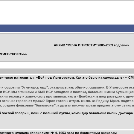
АРХИВ "МЕЧА И ТРОСТИ" 2005-2009 годов>>>
РГИЕВСКОГО>>>
нченко из госпиталя «Бой под Углегорском. Как это было на самом деле» -- 
и соцсетям "Углегорск наш", оказались, как обычно, сказками. В Углегорске ос
и ВСУ. Мы с танками и БМП ВСУ заходили с востока, батальон имени Кульчицкого
или технику и живую силу противника, как и «Донбасс», взвод разведки с дру
 отличие героев от мрази? Герои готовы отдать жизнь за Родину. Мразь ходит
, создает фейковые "батальоны", а другая писучая мразь придает этому свинст
 боевой товарищ, воин с большой буквы, командир батальона имени Джохара 
ветского журнала «Крокодил» № 4, 1953 года по бюджетным расходам