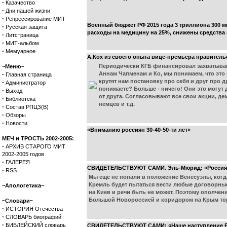
·
Казачество
·
Дни нашей жизни
·
Репрессирование МИТ
Военный бюджет РФ 2015 года 3 триллиона 300 м
·
Русская защита
расходы на медицину на 25%, снижены средства н
·
Литстраница
·
МИТ-альбом
·
Мемуарное
А.Кох из своего опыта вице-премьера правительс
Периодически КГБ финансировал захватывающ
~Меню~
·
Аннам Чапменам и Ко, мы понимаем, что это 
Главная страница
крутят нам постановку про себя и друг про д
·
Администратор
понимаете? Больше - ничего! Они это могут 
·
Выход
от друга. Согласовывают все свои акции, де
·
Библиотека
немцев и т.д.
·
Состав РПЦЗ(В)
·
Обзоры
·
Новости
«Вниманию россиян 30-40-50-ти лет»
МЕЧ и ТРОСТЬ 2002-2005:
·
АРХИВ СТАРОГО МИТ
2002-2005 годов
·
ГАЛЕРЕЯ
СВИДЕТЕЛЬСТВУЮТ САМИ. Эль-Мюрид: «Россия в ст
·
RSS
Мы еще не попали в положение Венесуэлы, когда
Кремль будет пытаться вести любые договорные 
~Апологетика~
на Киев и речи быть не может. Поэтому ополчени
Большой Новороссией и коридором на Крым то
~Словари~
·
ИСТОРИЯ Отечества
·
СЛОВАРЬ биографий
·
БИБЛЕЙСКИЙ словарь
СВИДЕТЕЛЬСТВУЮТ САМИ: «Наше наступление ВСН