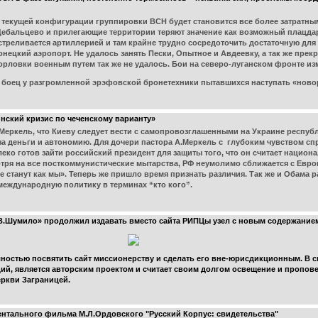
текущей конфигурации группировки ВСН будет становится все более затратны
Дебальцево и прилегающие территории теряют значение как возможный плацда
треливается артиллерией и там крайне трудно сосредоточить достаточную для
ецкий аэропорт. Не удалось занять Пески, Опытное и Авдеевку, а так же прекр
орловки военным путем так же не удалось. Бои на северо-луганском фронте из
боец у разгромленной эрэфовской бронетехники пытавшихся наступать «ново
нский кризис по чеченскому варианту»
.Меркель, что Киеву следует вести с самопровозглашенными на Украине республ
 за деньги и автономию. Для дочери пастора А.Меркель с глубоким чувством с
еко готов зайти российский президент для защиты того, что он считает нацио
смотря на все посткоммунистические мытарства, РФ неумолимо сближается с Ев
се станут как мы». Теперь же пришло время признать различия. Так же и Обама 
еждународную политику в терминах “кто кого”.
.Шумило» продолжил издавать вместо сайта РИПЦы узел с новым содержанием,
остью посвятить сайт миссионерству и сделать его вне-юрисдикционным. В св
ий, является авторским проектом и считает своим долгом освещение и пропов
ркви Заграницей.
нтального фильма М.Л.Ордовского "Русский Корпус: свидетельства"