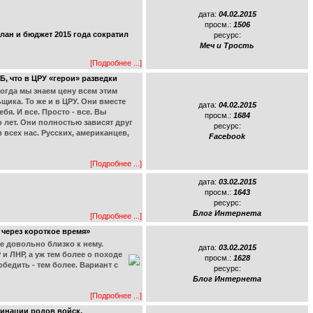
дата:
04.02.2015
просм.:
1506
лан и бюджет 2015 года сократил
ресурс:
Меч и Трость
[Подробнее ...]
Б, что в ЦРУ «герои» разведки
огда мы знаем цену всем этим
щика. То же и в ЦРУ. Они вместе
дата:
04.02.2015
бя. И все. Просто - все. Вы
просм.:
1684
 лет. Они полностью зависят друг
ресурс:
 всех нас. Русских, американцев,
Facebook
[Подробнее ...]
дата:
03.02.2015
просм.:
1643
ресурс:
Блог Интернета
[Подробнее ...]
 через короткое время»
е довольно близко к нему.
дата:
03.02.2015
 ЛНР, а уж тем более о походе
просм.:
1628
бедить - тем более. Вариант с
ресурс:
Блог Интернета
[Подробнее ...]
инации родов войск,