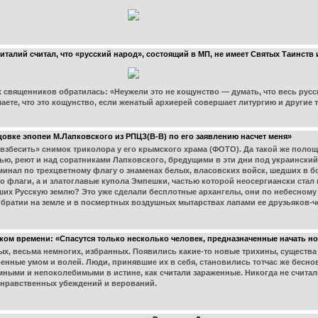
лий считал, что «русский народ», состоящий в МП, не имеет Святых Таинств 
 священников обратилась: «Неужели это не кощунство — думать, что весь русс
маете, что это кощунство, если женатый архиерей совершает литургию и другие 
овке эпопеи М.Лапковского из РПЦЗ(В-В) по его заявлению насчет меня»
«взбесить» снимок триколора у его крымского храма (ФОТО). Да такой же полощ
зью, реют и над соратниками Лапковского, бредущими в эти дни под украински
минал по трехцветному флагу о знаменах белых, власовских войск, шедших в бо
то флаги, а и златоглавые купола Эмпешки, частью которой неосергиански стал
вших Русскую землю? Это уже сделали бесплотные архангелы, они по небесному 
 братии на земле и в посмертных воздушных мытарствах лапами ее друзьяков-ч
ком времени: «Спасутся только несколько человек, предназначенные начать н
х, весьма немногих, избранных. Появились какие-то новые трихины, существа
аренные умом и волей. Люди, принявшие их в себя, становились тотчас же бесн
 умными и непоколебимыми в истине, как считали зараженные. Никогда не счита
 нравственных убеждений и верований.