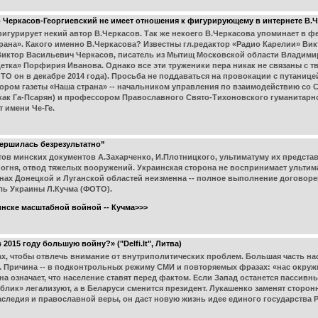
Черкасов-Георгиевский не имеет отношения к фигурирующему в интернете В.
фигурирует некий автор В.Черкасов. Так же некоего В.Черкасова упоминает в 
трана». Какого именно В.Черкасова? Известны гл.редактор «Радио Карелии» Ви
Виктор Васильевич Черкасов, писатель из Мытищ Московской области Владимир
тка» Порфирия Иванова. Однако все эти труженики пера никак не связаны с т
О он в декабре 2014 года). Просьба не поддаваться на провокации с путанице
втором газеты «Наша страна» -- начальником управления по взаимодействию со
 как Га-Псарян) и профессором Православного Свято-Тихоновского гуманитарн
т имени Че-Ге.
вершилась безрезультатно”
ов минских документов А.Захарченко, И.Плотницкого, ультиматуму их представ
огня, отвод тяжелых вооружений. Украинская сторона не воспринимает ульти
ах Донецкой и Луганской областей неизменна -- полное выполнение договорен
тель Украины Л.Кучма (ФОТО).
нске масштабной войной -- Кучма>>>
2015 году большую войну?» ("Delfi.lt", Литва)
х, чтобы отвлечь внимание от внутриполитических проблем. Большая часть нас
. Причина -- в подконтрольных режиму СМИ и повторяемых фразах: «нас окружи
на означает, что население ставят перед фактом. Если Запад останется пассивн
лик» легализуют, а в Беларуси сменится президент. Лукашенко заменят сторон
аследия и православной веры, он даст новую жизнь идее единого государства Р