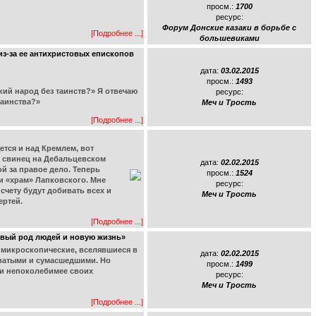
просм.:
1700
ресурс:
Форум Донские казаки в борьбе с
[Подробнее ...]
большевиками
из-за ее антихристовых епископов
дата:
03.02.2015
просм.:
1493
кий народ без таинств?» Я отвечаю
ресурс:
таинства?»
Меч и Трость
[Подробнее ...]
ется и над Кремлем, вот
й свинец на Дебальцевском
дата:
02.02.2015
й за правое дело. Теперь
просм.:
1524
 и «храм» Лапковского. Мне
ресурс:
счету будут добивать всех и
Меч и Трость
ертей.
[Подробнее ...]
овый род людей и новую жизнь»
 микроскопические, вселявшиеся в
дата:
02.02.2015
оватыми и сумасшедшими. Но
просм.:
1499
ли непоколебимее своих
ресурс:
Меч и Трость
[Подробнее ...]