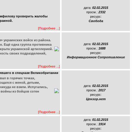
дата:
02.02.2015
просм.:
2332
Памфилову проверить жалобы
ресурс:
краиной.
Свобода
[Подробнее ...]
» украинских войск из района.
дата:
02.02.2015
ск. Ещё одна группа противника
просм.:
1688
акрыта украинской артиллерией.
ресурс:
ность своих подразделений,
Информационное Сопротивление
[Подробнее ...]
жившего в спецназе Великобритании
ал в горячих точках,
ощался с женой, детьми,
дата:
02.02.2015
икуда не взяли. Испугались,
просм.:
2017
 войны из бойцов сотен
ресурс:
Цензор.нет
[Подробнее ...]
дата:
01.02.2015
просм.:
1914
ресурс: