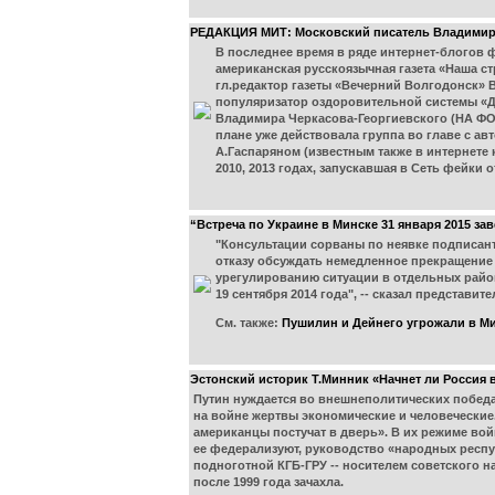
РЕДАКЦИЯ МИТ: Московский писатель Владимир 
В последнее время в ряде интернет-блогов 
американская русскоязычная газета «Наша с
гл.редактор газеты «Вечерний Волгодонск» 
популяризатор оздоровительной системы «Де
Владимира Черкасова-Георгиевского (НА ФОТ
плане уже действовала группа во главе с а
А.Гаспаряном (известным также в интернете
2010, 2013 годах, запускавшая в Сеть фейки о
“Встреча по Украине в Минске 31 января 2015 за
"Консультации сорваны по неявке подписант
отказу обсуждать немедленное прекращение 
урегулированию ситуации в отдельных район
19 сентября 2014 года", -- сказал представи
См. также:
Пушилин и Дейнего угрожали в Ми
Эстонский историк Т.Минник «Начнет ли Россия в 
Путин нуждается во внешнеполитических победа
на войне жертвы экономические и человеческие
американцы постучат в дверь». В их режиме вой
ее федерализуют, руководство «народных респуб
подноготной КГБ-ГРУ -- носителем советского н
после 1999 года зачахла.