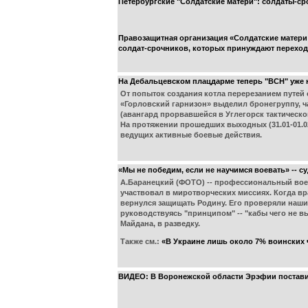
Петербургские "Солдатские матери": солдаты-ср
Правозащитная организация «Солдатские матер
солдат-срочников, которых принуждают переходи
На Дебальцевском плацдарме теперь "ВСН" уже н
От попыток создания котла перерезанием путей
«Горловский гарнизон» выделил бронегруппу, ча
(авангард прорвавшейся в Углегорск тактическ
На протяжении прошедших выходных (31.01-01.0
ведущих активные боевые действия.
«Мы не победим, если не научимся воевать» -- 
А.Баранецкий (ФОТО) -- профессиональный воен
участвовал в миротворческих миссиях. Когда вр
вернулся защищать Родину. Его проверяли наши 
руководствуясь "принципом" -- "кабы чего не 
Майдана, в разведку.
Также см.:
«В Украине лишь около 7% воинских 
ВИДЕО: В Воронежской области Эрэфии поставили