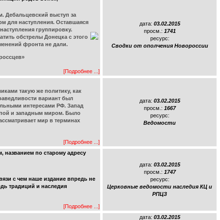
м. Дебальцевский выступ за
рм для наступления. Оставшаяся
дата:
03.02.2015
 наступления группировку.
просм.:
1741
атить обстрелы Донецка с этого
ресурс:
менений фронта не дали.
Сводки от ополчения Новороссии
россцев»
[Подробнее ...]
иками такую же политику, как
праведливости вариант был
дата:
03.02.2015
нальными интересами РФ. Запад
просм.:
1667
ропой и западным миром. Было
ресурс:
рассматривает мир в терминах
Ведомости
[Подробнее ...]
 названием по старому адресу
дата:
03.02.2015
просм.:
1747
язи с чем наше издание впредь не
ресурс:
едь традиций и наследия
Церковные ведомости наследия КЦ и
РПЦЗ
[Подробнее ...]
дата:
03.02.2015