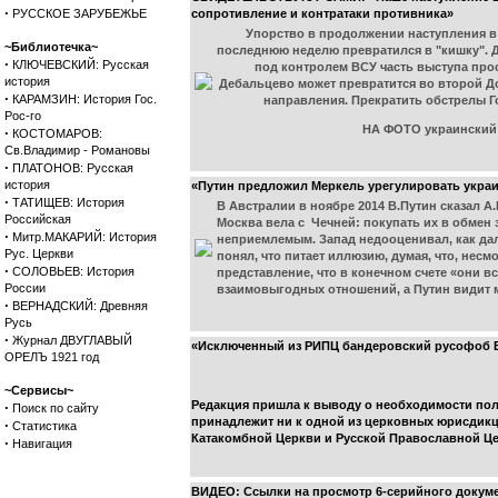
·
РУССКОЕ ЗАРУБЕЖЬЕ
сопротивление и контратаки противника»
Упорство в продолжении наступления в 
~Библиотечка~
последнюю неделю превратился в "кишку". 
·
КЛЮЧЕВСКИЙ: Русская
под контролем ВСУ часть выступа прос
история
Дебальцево может превратится во второй Дон
·
КАРАМЗИН: История Гос.
направления. Прекратить обстрелы Г
Рос-го
НА ФОТО украинский 
·
КОСТОМАРОВ:
Св.Владимир - Романовы
·
ПЛАТОНОВ: Русская
история
«Путин предложил Меркель урегулировать украи
·
ТАТИЩЕВ: История
В Австралии в ноябре 2014 В.Путин сказал А
Российская
Москва вела с Чечней: покупать их в обмен
·
Митр.МАКАРИЙ: История
неприемлемым. Запад недооценивал, как дал
Рус. Церкви
понял, что питает иллюзию, думая, что, не
·
СОЛОВЬЕВ: История
представление, что в конечном счете «они в
России
взаимовыгодных отношений, а Путин видит м
·
ВЕРНАДСКИЙ: Древняя
Русь
·
Журнал ДВУГЛАВЫЙ
«Исключенный из РИПЦ бандеровский русофоб В
ОРЕЛЪ 1921 год
~Сервисы~
Редакция пришла к выводу о необходимости полн
·
Поиск по сайту
принадлежит ни к одной из церковных юрисдикц
·
Статистика
Катакомбной Церкви и Русской Православной Це
·
Навигация
ВИДЕО: Ссылки на просмотр 6-серийного докуме