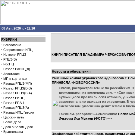
08 Авг, 2026 г. - 11:16
РУБРИКИ
·
Богословие
·
Современная ИПЦ
·
История РПЦЗ
КНИГИ ПИСАТЕЛЯ ВЛАДИМИРА ЧЕРКАСОВА-ГЕО
·
РПЦЗ(В)
·
РосПЦ
·
Развал РосПЦ(Д)
Новости и обновления
·
Апостасия
·
Раненный комбат украинского «Донбасса» С.Семе
МП в картинках
ПРИНЕСЛА «НОВОРОССИЯ»
·
Распад РПЦЗ(МП)
·
Сказки, распространяемые по российским ТВ 
Развал РПЦЗ(В-В)
·
державшиеся из последних сил, -- «Свитязь» 
Развал РПЦЗ(В-А)
Кульчицкого проявили себя отлично, уничтож
·
Развал РИПЦ
самостоятельно выходит из окружения. В чем
·
Развал РПАЦ
Киевсоветам, увлеченно делит землю в Киеве
·
Распад РПЦЗ(А)
·
Распад ИПЦ Греции
Также см. репортаж С.Семенченко:
Погиб мой
·
Царский путь
Ичкерии Иса Мунаев (ФОТО)>>>
·
Белое Дело
·
Дело о Белом Деле
·
Врангелиана
Эрэфовская действительность карикатуры из со