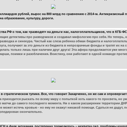
иллиардов рублей, вырос на 800 млрд по сравнению с 2014-м. Антикризисный п
а образование, культуру, дороги.
тва РФ о том, как «разводят» на деньги нас, налогоплательщиков, что в КГБ-ФС
ие детективы про разведчиков и создавал мифологию про себя. Но теперь, к
разводка и синекура. Чистый как слеза ребенка обман бюджета и налогоплатель
руга, получают за это деньги из бюджета в непрозрачные фонды и тратят их на се
делать только лишь при наличии друг друга! Эта афера продолжается уже много
марши, поимки и разоблачения. Воистину, они работают в одной команде против
ратегическом тупике. Все, что говорит Захарченко, он же сам и опровергает
 приходится рыскать по всему миру с попыткой хоть какого-то просвета, но уж
матчи до самого последнего момента. Ни о каком расширении территории ДНР и
е может истечь кровью - но ему не окажут никакой помощи. Сдаться не дадут, по
рпедирован окончательно.
 в фазе затухания, постепенно тормозилось – нехватка сил, проблемы коорд