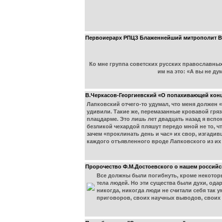
Первоиерарх РПЦЗ Блаженнейший митрополит Вита
Ко мне группа советских русских православных
им на это: «А вы не ду
В.Черкасов-Георгиевский «О попахивающей конц
Лапковский отчего-то удумал, что меня должен 
удивили. Такие же, перемазанные кровавой гря
плацдарме. Это лишь лет двадцать назад я вспо
безликой чехардой пляшут передо мной не то, ч
зачем «проклинать день и час» их свор, изгади
каждого отъявленного вроде Лапковского из их
Пророчество Ф.М.Достоевского о нашем российс
Все должны были погибнуть, кроме некоторы
тела людей. Но эти существа были духи, од
никогда, никогда люди не считали себя так
приговоров, своих научных выводов, своих