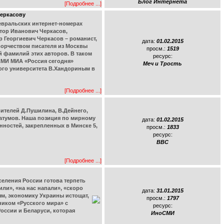
Блог Интернета
[Подробнее ...]
Черкасову
февральских интернет-номерах
ктор Иванович Черкасов,
 Георгиевич Черкасов – романист,
дата:
01.02.2015
ворчеством писателя из Москвы
просм.:
1519
й фамилий этих авторов. В таком
ресурс:
 СМИ МИА «Россия сегодня»
Меч и Трость
ого университета В.Хандориным в
[Подробнее ...]
ителей Д.Пушилина, В.Дейнего,
матумов. Наша позиция по мирному
дата:
01.02.2015
ностей, закрепленных в Минске 5,
просм.:
1833
ресурс:
BBC
[Подробнее ...]
еления России готова терпеть
ли», «на нас напали», «скоро
дата:
31.01.2015
ым, экономику Украины истощат,
просм.:
1797
ником «Русского мира» с
ресурс:
оссии и Белapyси, которая
ИноСМИ