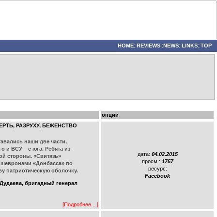
HOME
::
REVIEWS
::
NEWS
::
LINKS
::
TOP
опции
СМЕРТЬ, РАЗРУХУ, БЕЖЕНСТВО
тавались наши две части,
 и ВСУ – с юга. Ребята из
дата:
04.02.2015
гой стороны. «Свитязь»
просм.:
1757
 с шевронами «Донбасса» по
ресурс:
ву патриотическую оболочку.
Facebook
Дудаева, бригадный генерал
[Подробнее ...]