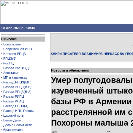
08 Авг, 2026 г. - 08:44
РУБРИКИ
·
Богословие
·
Современная ИПЦ
·
История РПЦЗ
КНИГИ ПИСАТЕЛЯ ВЛАДИМИРА ЧЕРКАСОВА-ГЕО
·
РПЦЗ(В)
·
РосПЦ
·
Развал РосПЦ(Д)
Новости и обновления
·
Апостасия
·
МП в картинках
Умер полугодовалы
·
Распад РПЦЗ(МП)
·
Развал РПЦЗ(В-В)
изувеченный штыко
·
Развал РПЦЗ(В-А)
·
Развал РИПЦ
базы РФ в Армении
·
Развал РПАЦ
·
Распад РПЦЗ(А)
расстрелянной им 
·
Распад ИПЦ Греции
·
Царский путь
·
Белое Дело
Похороны малыша 2
·
Дело о Белом Деле
·
Врангелиана