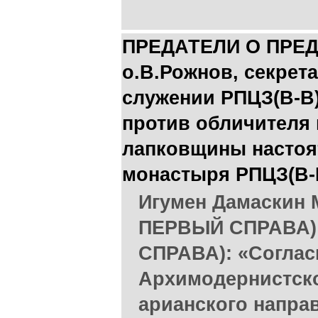
ПРЕДАТЕЛИ О ПРЕД
о.В.Рожнов, секрет
служении РПЦЗ(В-В)
против обличителя 
лапковщины настоя
монастыря РПЦЗ(В-
Игумен Дамаскин
ПЕРВЫЙ СПРАВА) 
СПРАВА): «Соглас
Архимодернистско
арианского направ