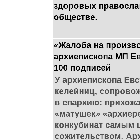
здоровых правосла
обществе.
«Жалоба на произв
архиепископа МП Ев
100 подписей
У архиепископа Ев
келейниц, сопрово
в епархию: прихож
«матушек» «архиере
конкубинат самым
сожительством. Ар