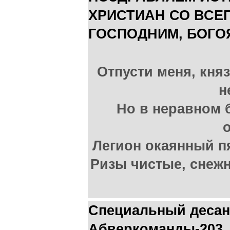
ХРИСТИАН СО ВСЕ
ГОСПОДНИМ, БОГО
Отпусти меня, кня
н
Но в неравном 
о
Легион окаянный п
Ризы чистые, снеж
Специальный десан
Абверкоманды-203,