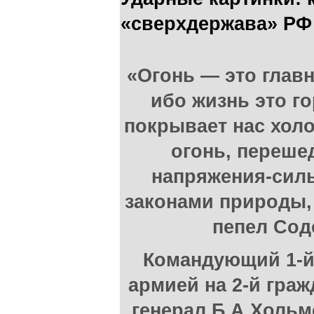
«сверхдержава» РФ
«Огонь — это глав
ибо жизнь это го
покрывает нас хол
огонь, переше
напряжения-сил
законами природы, 
пепел Сод
Командующий 1-й
армией на 2-й граж
генерал Б.А.Хольм