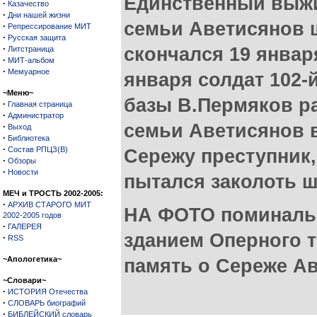
Единственный выж
·
Казачество
·
Дни нашей жизни
семьи Аветисянов 
·
Репрессирование МИТ
·
Русская защита
·
скончался 19 января
Литстраница
·
МИТ-альбом
·
Мемуарное
января солдат 102-
~Меню~
базы В.Пермяков р
·
Главная страница
·
Администратор
семьи Аветисянов 
·
Выход
·
Библиотека
·
Состав РПЦЗ(В)
Сережу преступник, 
·
Обзоры
·
Новости
пытался заколоть 
МЕЧ и ТРОСТЬ 2002-2005:
·
АРХИВ СТАРОГО МИТ
НА ФОТО поминаль
2002-2005 годов
·
ГАЛЕРЕЯ
зданием Оперного т
·
RSS
~Апологетика~
память о Сереже А
~Словари~
·
ИСТОРИЯ Отечества
·
СЛОВАРЬ биографий
·
БИБЛЕЙСКИЙ словарь