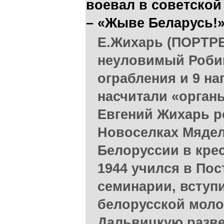
воевал в советской
– «Жыве Беларусь!
Е.Жихарь (ПОРТРЕ
неуловимый Робин 
ограбления и 9 н
насчитали «органы
Евгений Жихарь р
Новоселках Мядел
Белоруссии в крес
1944 учился в По
семинарии, вступ
белорусской моло
Дальвицкую разв