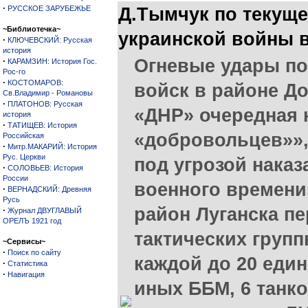
·
РУССКОЕ ЗАРУБЕЖЬЕ
Д.Тымчук по текуще
~Библиотечка~
украинской войны 
·
КЛЮЧЕВСКИЙ: Русская
история
·
Огневые удары по
КАРАМЗИН: История Гос.
Рос-го
·
КОСТОМАРОВ:
войск в районе До
Св.Владимир - Романовы
·
ПЛАТОНОВ: Русская
«ДНР» очередная 
история
·
ТАТИЩЕВ: История
«добровольцев»»,
Российская
·
Митр.МАКАРИЙ: История
Рус. Церкви
под угрозой наказ
·
СОЛОВЬЕВ: История
России
военного времени
·
ВЕРНАДСКИЙ: Древняя
Русь
район Луганска п
·
Журнал ДВУГЛАВЫЙ
ОРЕЛЪ 1921 год
тактических групп
~Сервисы~
·
Поиск по сайту
каждой до 20 един
·
Статистика
·
Навигация
иных ББМ, 6 танк