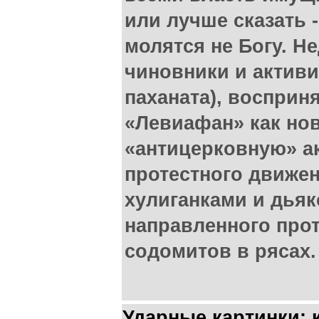
или лучше сказать 
молятся не Богу. Н
чиновники и актив
паханата), воспри
«Левиафан» как но
«антицерковную» а
протестного движен
хулиганками и дьяк
направленного про
содомитов в рясах.
Ударные картинки: 