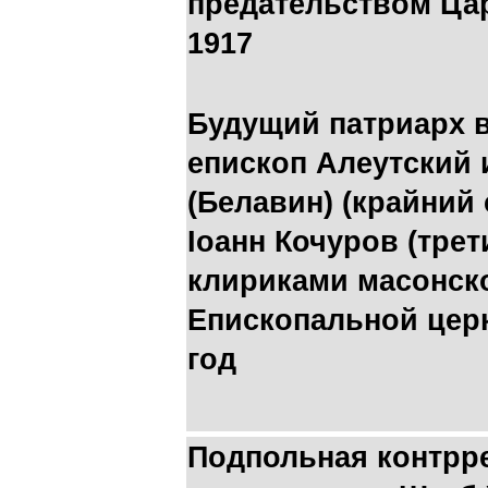
предательством Ца
1917
Будущий патриарх в
епископ Алеутский 
(Белавин) (крайний
Іоанн Кочуров (трет
клириками масонск
Епископальной церк
год
Подпольная контрр