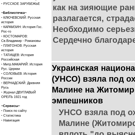
·
РУССКОЕ ЗАРУБЕЖЬЕ
как на зияющие ран
~Библиотечка~
разлагается, страда
·
КЛЮЧЕВСКИЙ: Русская
история
·
Необходимо серьез
КАРАМЗИН: История Гос.
Рос-го
·
КОСТОМАРОВ:
Сердечно благодар
Св.Владимир - Романовы
·
ПЛАТОНОВ: Русская
история
·
ТАТИЩЕВ: История
Российская
·
Митр.МАКАРИЙ: История
Украинская национ
Рус. Церкви
·
СОЛОВЬЕВ: История
(УНСО) взяла под о
России
·
ВЕРНАДСКИЙ: Древняя
Малине на Житомир
Русь
·
Журнал ДВУГЛАВЫЙ
ОРЕЛЪ 1921 год
эмпешников
~Сервисы~
УНСО взяла под о
·
Поиск по сайту
·
Статистика
·
Навигация
Малине (Житомирс
вплоть "до выясн