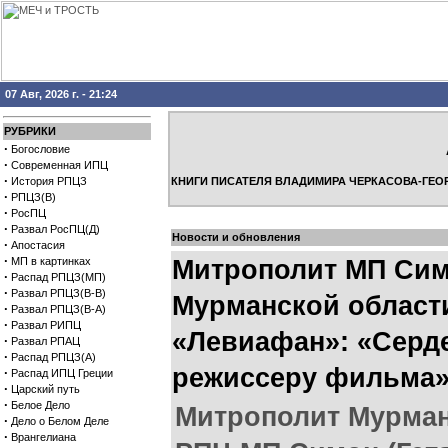
07 Авг, 2026 г. - 21:24
РУБРИКИ
·
Богословие
·
Современная ИПЦ
·
История РПЦЗ
КНИГИ ПИСАТЕЛЯ ВЛАДИМИРА ЧЕРКАСОВА-ГЕО
·
РПЦЗ(В)
·
РосПЦ
·
Развал РосПЦ(Д)
Новости и обновления
·
Апостасия
·
МП в картинках
Митрополит МП Сим
·
Распад РПЦЗ(МП)
·
Развал РПЦЗ(В-В)
Мурманской области
·
Развал РПЦЗ(В-А)
·
Развал РИПЦ
«Левиафан»: «Серд
·
Развал РПАЦ
·
Распад РПЦЗ(А)
режиссеру фильма
·
Распад ИПЦ Греции
·
Царский путь
·
Белое Дело
Митрополит Мурман
·
Дело о Белом Деле
·
Врангелиана