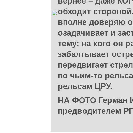
вернее – даже КОР
обходит стороной.
вполне доверяю о
озадачивает и зас
тему: на кого он 
забалтывает остр
передвигает стрел
по чьим-то рельса
рельсам ЦРУ.
НА ФОТО Герман И
предводителем Р