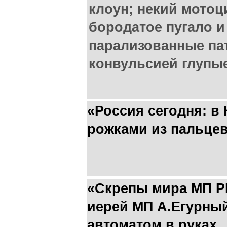
клоун; некий мотоци
бородатое пугало 
парализованные па
конвульсией глупые
«Россия сегодня: в 
рожками из пальце
«Скрепы мира МП Р
иерей МП А.Егурный
автоматом в руках