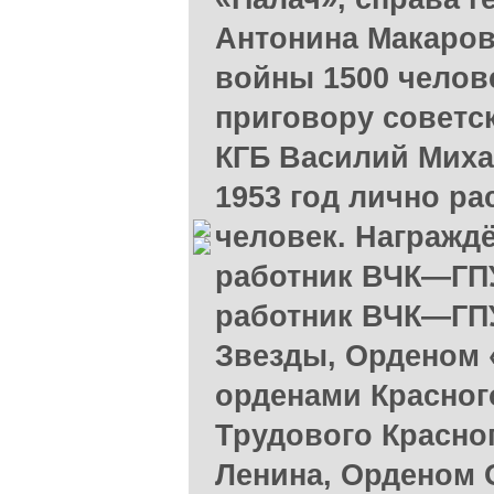
Антонина Макарова
войны 1500 челове
приговору советск
КГБ Василий Миха
1953 год лично ра
человек. Награжд
работник ВЧК—ГПУ
работник ВЧК—ГПУ
Звезды, Орденом «
орденами Красног
Трудового Красно
Ленина, Орденом 