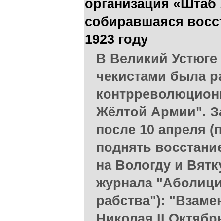
организация «Штаб
собиравшаяся восст
1923 году
В Великий Устюге 
чекистами была р
контрреволюционн
Жёлтой Армии". 
после 10 апреля (п
поднять восстани
на Вологду и Вятк
журнала "Аболицио
рабства"): "Взаме
Николая II Октяб