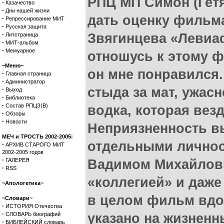
РПЦ МП Симон (Гетя
·
Казачество
·
Дни нашей жизни
дать оценку фильм
·
Репрессирование МИТ
·
Русская защита
·
Звягинцева «Левиа
Литстраница
·
МИТ-альбом
·
Мемуарное
отношусь к этому 
~Меню~
он мне понравился
·
Главная страница
·
Администратор
стыда за мат, ужасн
·
Выход
·
Библиотека
·
Состав РПЦЗ(В)
водка, которая вез
·
Обзоры
·
Новости
Неприязненность в
МЕЧ и ТРОСТЬ 2002-2005:
отдельными личнос
·
АРХИВ СТАРОГО МИТ
2002-2005 годов
·
ГАЛЕРЕЯ
Вадимом Михайлов
·
RSS
«коллегией» и даже
~Апологетика~
в целом фильм вдох
~Словари~
·
ИСТОРИЯ Отечества
·
СЛОВАРЬ биографий
указано на жизнен
·
БИБЛЕЙСКИЙ словарь