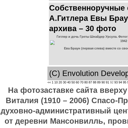
Собственноручные
А.Гитлера Евы Брау
архива – 30 фото
Гитлер и дочь Греты Шнайдер Урсула. Фотог
1942
Ева Браун (первая слева) вместе со св
(C) Envolution Devel
<<
1
10
20
30
40
50
60
70
80
87
88
89
90
91
92
93
94
95
На фотозаставке сайта вверх
Виталия (1910 – 2006) Спасо-П
духовно-административный цен
от деревни Мансонвилль, прови