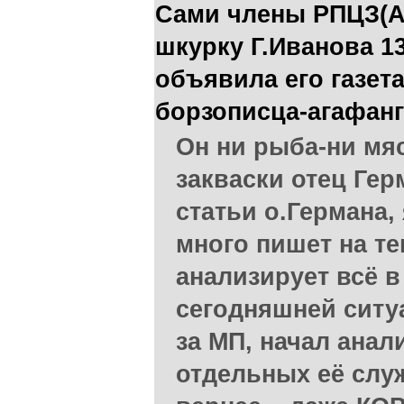
Сами члены РПЦЗ(А
шкурку Г.Иванова 13
объявила его газет
борзописца-агафанг
Он ни рыба-ни мяс
закваски отец Герм
статьи о.Германа,
много пишет на т
анализирует всё в
сегодняшней ситу
за МП, начал ана
отдельных её служ