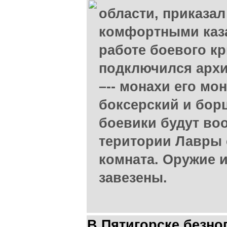
области, приказал
комфортными каз
работе боевого к
подключился архи
–-- монахи его м
боксерский и бор
боевики будут воо
територии Лавры 
комната. Оружие 
завезены.
В Пятигорске безно