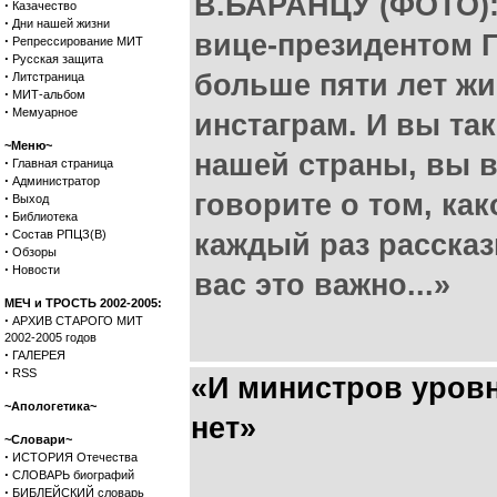
В.БАРАНЦУ (ФОТО):
·
Казачество
·
Дни нашей жизни
вице-президентом Г
·
Репрессирование МИТ
·
Русская защита
·
больше пяти лет жи
Литстраница
·
МИТ-альбом
·
Мемуарное
инстаграм. И вы та
~Меню~
нашей страны, вы 
·
Главная страница
·
Администратор
говорите о том, как
·
Выход
·
Библиотека
·
Состав РПЦЗ(В)
каждый раз рассказ
·
Обзоры
·
Новости
вас это важно...»
МЕЧ и ТРОСТЬ 2002-2005:
·
АРХИВ СТАРОГО МИТ
2002-2005 годов
·
ГАЛЕРЕЯ
·
RSS
«И министров уров
~Апологетика~
нет»
~Словари~
·
ИСТОРИЯ Отечества
·
СЛОВАРЬ биографий
·
БИБЛЕЙСКИЙ словарь