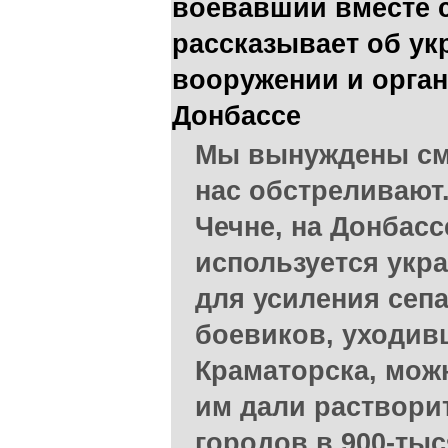
воевавший вместе с
рассказывает об ук
вооружении и орга
Донбассе
Мы вынуждены смо
нас обстреливают.
Чечне, на Донбас
используется укр
для усиления сеп
боевиков, уходив
Краматорска, мож
им дали раствори
городов в 900-ты