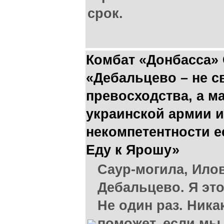
срок.
Комбат «Донбасса» 
«Дебальцево – не с
превосходства, а м
украинской армии 
некомпетентности е
Еду к Ярошу»
Саур-могила, Илов
Дебальцево. Я это
Не один раз. Ника
поможет, если мы