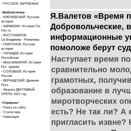
·
РУССКОЕ ЗАРУБЕЖЬЕ
~Библиотечка~
Я.Валетов «Время 
·
КЛЮЧЕВСКИЙ: Русская
история
Добровольческие, 
·
КАРАМЗИН: История Гос.
Рос-го
·
информационные у
КОСТОМАРОВ:
Св.Владимир - Романовы
·
ПЛАТОНОВ: Русская
помоложе берут суд
история
·
ТАТИЩЕВ: История
Наступает время по
Российская
·
Митр.МАКАРИЙ: История
Рус. Церкви
сравнительно моло
·
СОЛОВЬЕВ: История
России
грамотных, получи
·
ВЕРНАДСКИЙ: Древняя
Русь
образование в лучш
·
Журнал ДВУГЛАВЫЙ
ОРЕЛЪ 1921 год
миротворческих опе
~Сервисы~
·
Поиск по сайту
есть? Не так ли? А 
·
Статистика
·
Навигация
пригласить извне? 