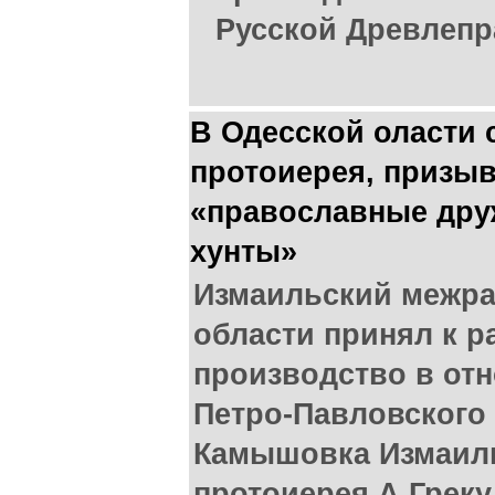
Русской Древлепр
В Одесской оласти 
протоиерея, призыв
«православные дру
хунты»
Измаильский межра
области принял к 
производство в от
Петро-Павловского
Камышовка Измаиль
протоиерея А.Греку