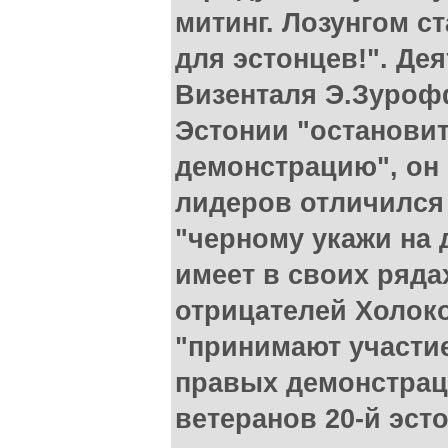
митинг. Лозунгом с
для эстонцев!". Де
Визенталя Э.Зуроф
Эстонии "останови
демонстрацию", он 
лидеров отличился
"черному укажи на д
имеет в своих ряда
отрицателей Холоко
"принимают участи
правых демонстрац
ветеранов 20-й эст