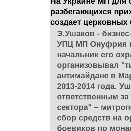
На Украине МП для
разбегающихся при
создает церковных
Э.Ушаков - бизне
УПЦ МП Онуфрия и
начальник его ох
организовывал "т
антимайдане в Ма
2013-2014 года. У
ответственным за
сектора" – митро
сбор средств на 
боевиков по мона