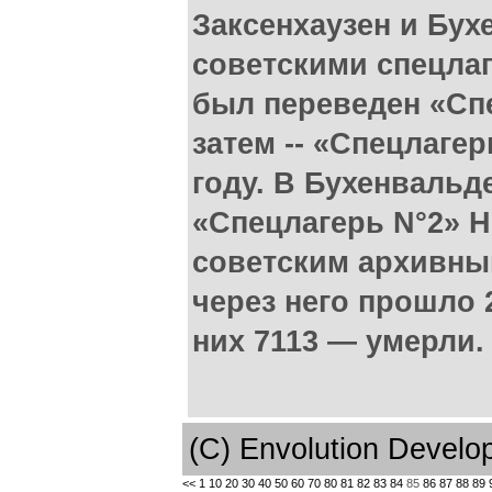
Заксенхаузен и Бух
советскими спецлаг
был переведен «Сп
затем -- «Спецлаге
году. В Бухенвальд
«Спецлагерь N°2» Н
советским архивным
через него прошло 
них 7113 — умерли.
(C) Envolution Devel
<<
1
10
20
30
40
50
60
70
80
81
82
83
84
85
86
87
88
89