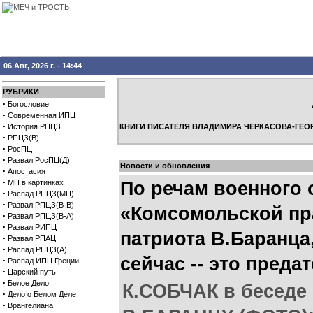
06 Авг, 2026 г. - 14:44
РУБРИКИ
·
Богословие
·
Современная ИПЦ
·
История РПЦЗ
КНИГИ ПИСАТЕЛЯ ВЛАДИМИРА ЧЕРКАСОВА-ГЕО
·
РПЦЗ(В)
·
РосПЦ
·
Развал РосПЦ(Д)
Новости и обновления
·
Апостасия
·
МП в картинках
По речам военного 
·
Распад РПЦЗ(МП)
·
Развал РПЦЗ(В-В)
«Комсомольской пр
·
Развал РПЦЗ(В-А)
·
Развал РИПЦ
патриота В.Баранца
·
Развал РПАЦ
·
Распад РПЦЗ(А)
сейчас -- это преда
·
Распад ИПЦ Греции
·
Царский путь
·
Белое Дело
К.СОБЧАК в беседе 
·
Дело о Белом Деле
·
Врангелиана