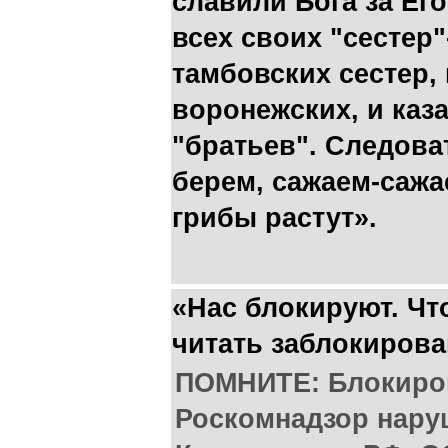
славили Бога за Ег
всех своих "сестер"
тамбовских сестер, 
воронежских, и каза
"братьев". Следоват
берем, сажаем-сажае
грибы растут».
«Нас блокируют. Что
читать заблокиров
ПОМНИТЕ: Блокиров
Роскомнадзор нару