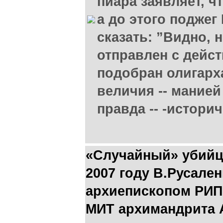
пиара заявляет, ч
а до этого поджег
сказать: ”Видно, 
отправлен с дейс
подобран олигарх
величия -- манией
правда -- -истори
«Случайный» убийц
2007 году В.Русале
архиепископом РИП
МИТ архимандрита 