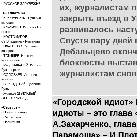
·
РУССКОЕ ЗАРУБЕЖЬЕ
их, журналистам 
~Библиотечка~
закрыть въезд в У
·
КЛЮЧЕВСКИЙ: Русская
история
·
развивалось насту
КАРАМЗИН: История Гос.
Рос-го
·
КОСТОМАРОВ:
Спустя пару дней 
Св.Владимир - Романовы
·
ПЛАТОНОВ: Русская
Дебальцево оконч
история
·
ТАТИЩЕВ: История
блокпосты выстав
Российская
·
Митр.МАКАРИЙ: История
Рус. Церкви
журналистам снова
·
СОЛОВЬЕВ: История
России
·
ВЕРНАДСКИЙ: Древняя
Русь
·
Журнал ДВУГЛАВЫЙ
ОРЕЛЪ 1921 год
«Городской идиот» 
~Сервисы~
идиоты – это глава
·
Поиск по сайту
·
Статистика
·
А.Захарченко, глав
Навигация
Парамоша» – И.Пло