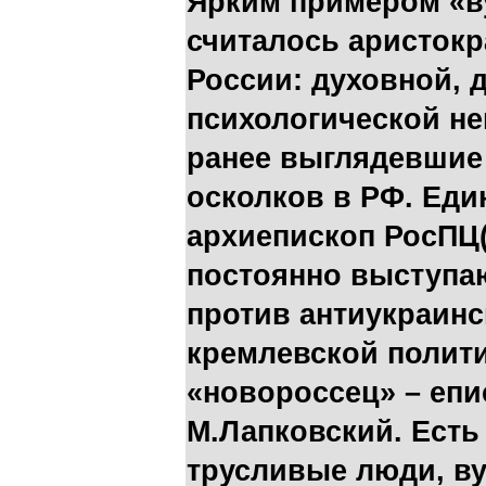
Ярким примером «ву
считалось аристок
России: духовной, 
психологической не
ранее выглядевшие
осколков в РФ. Еди
архиепископ РосПЦ(
постоянно выступа
против антиукраинс
кремлевской полит
«новороссец» – епи
М.Лапковский. Есть
трусливые люди, в