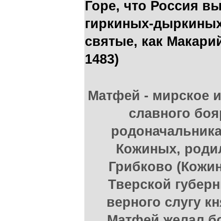
Горе, что Россия в
гиркиных-дыркиных,
святые, как Макари
1483)
Матфей - мирское и
славного боя
родоначальник
Кожиных, родил
Грибково (Кожин
Тверской губерн
верного слугу кн
Матфей желал б