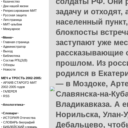
солдаты РФ. Они 
·
Казачество
·
Дни нашей жизни
задачу и отходят,
·
Репрессирование МИТ
·
Русская защита
·
населенный пункт,
Литстраница
·
МИТ-альбом
·
Мемуарное
блокпосты встреч
~Меню~
заступают уже ме
·
Главная страница
·
Администратор
рассказывающие 
·
Выход
·
Библиотека
·
Состав РПЦЗ(В)
прошлом. Из росс
·
Обзоры
·
Новости
родился в Екатери
МЕЧ и ТРОСТЬ 2002-2005:
— в Моздоке, Арте
·
АРХИВ СТАРОГО МИТ
2002-2005 годов
·
ГАЛЕРЕЯ
Славянска-на-Куба
·
RSS
Владикавказа. А е
~Апологетика~
Норильска, Улан-
~Словари~
·
ИСТОРИЯ Отечества
·
СЛОВАРЬ биографий
Дебальцево, чтоб
·
БИБЛЕЙСКИЙ словарь