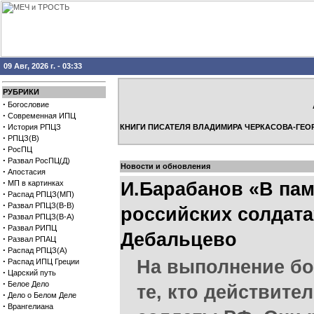
09 Авг, 2026 г. - 03:33
РУБРИКИ
·
Богословие
·
Современная ИПЦ
·
История РПЦЗ
КНИГИ ПИСАТЕЛЯ ВЛАДИМИРА ЧЕРКАСОВА-ГЕО
·
РПЦЗ(В)
·
РосПЦ
·
Развал РосПЦ(Д)
Новости и обновления
·
Апостасия
·
МП в картинках
И.Барабанов «В пам
·
Распад РПЦЗ(МП)
·
Развал РПЦЗ(В-В)
российских солдата
·
Развал РПЦЗ(В-А)
·
Развал РИПЦ
Дебальцево
·
Развал РПАЦ
·
Распад РПЦЗ(А)
·
На выполнение б
Распад ИПЦ Греции
·
Царский путь
·
Белое Дело
те, кто действите
·
Дело о Белом Деле
·
Врангелиана