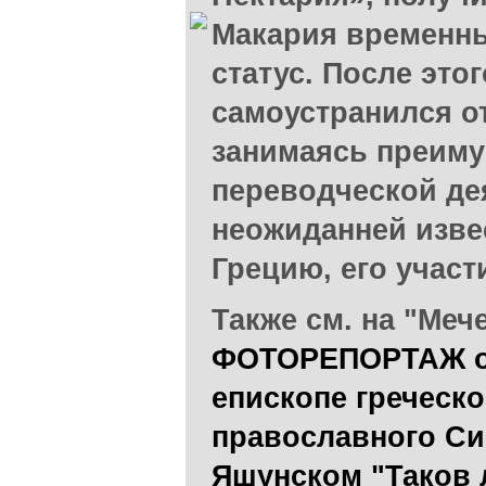
Макария временн
статус. После это
самоустранился о
занимаясь преим
переводческой де
неожиданней извес
Грецию, его участ
Также см. на "Мече
ФОТОРЕПОРТАЖ о 
епископе греческо
православного Си
Яшунском "Таков 