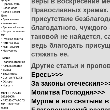
веры в воскресение ме
Греции
·
Царский путь
·
Белое Дело
Православных храмах. «
·
Дело о Белом
Деле
присутствие безблагод
·
Врангелиана
·
Казачество
благодатного, чуждого
·
Дни нашей жизни
·
Репрессирование
таковой не найдется, с
МИТ
·
Русская защита
·
Литстраница
ведь благодать прису
·
МИТ-альбом
·
Мемуарное
стяжать ее.
~Меню~
·
Главная страница
Другие статьи и пропо
·
Администратор
·
Выход
Ересь>>>
·
Библиотека
·
Состав РПЦЗ(В)
·
За законы отеческия>>
Обзоры
·
Новости
Молитва Господня>>>
МЕЧ и ТРОСТЬ
2002-2005:
Муром и его святыни в
·
АРХИВ СТАРОГО
МИТ 2002-2005
годов