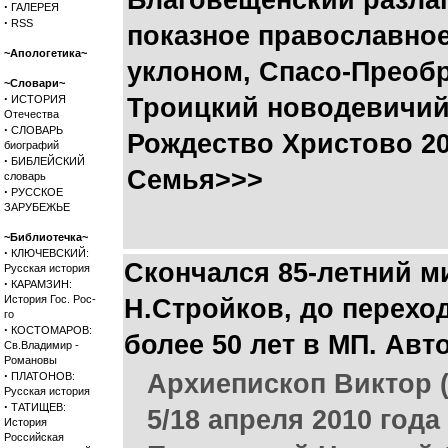
Благовещенский разлаг
·
ГАЛЕРЕЯ
·
RSS
показное православно
~Апологетика~
уклоном, Спасо-Преобр
~Словари~
·
ИСТОРИЯ
Троицкий новодевичий
Отечества
·
СЛОВАРЬ
Рождество Христово 20
биографий
·
БИБЛЕЙСКИЙ
Семья>>>
словарь
·
РУССКОЕ
ЗАРУБЕЖЬЕ
~Библиотечка~
·
КЛЮЧЕВСКИЙ:
Скончался 85-летний 
Русская история
·
КАРАМЗИН:
История Гос. Рос-
Н.Стройков, до перехо
го
·
КОСТОМАРОВ:
более 50 лет в МП. Ав
Св.Владимир -
Романовы
·
Архиепископ Виктор 
ПЛАТОНОВ:
Русская история
·
ТАТИЩЕВ:
5/18 апреля 2010 го
История
Российская