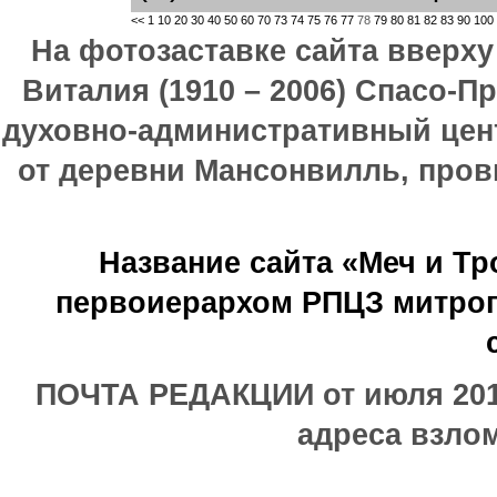
<<
1
10
20
30
40
50
60
70
73
74
75
76
77
78
79
80
81
82
83
90
100
На фотозаставке сайта вверх
Виталия (1910 – 2006) Спасо-П
духовно-административный цен
от деревни Мансонвилль, прови
Название сайта «Меч и Т
первоиерархом РПЦЗ митроп
ПОЧТА РЕДАКЦИИ от июля 2017
адреса взлом