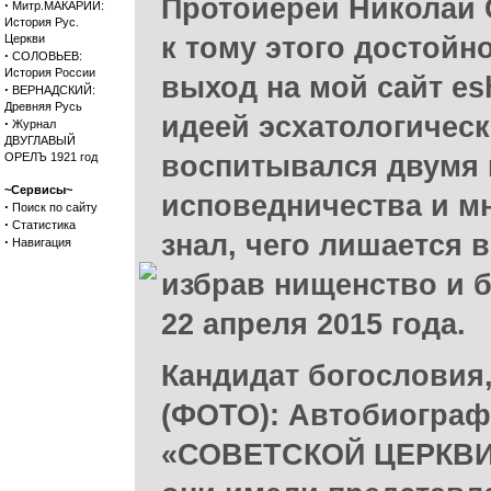
Протоиерей Николай 
·
Митр.МАКАРИЙ:
История Рус.
Церкви
к тому этого достойн
·
СОЛОВЬЕВ:
История России
выход на мой сайт es
·
ВЕРНАДСКИЙ:
Древняя Русь
идеей эсхатологическ
·
Журнал
ДВУГЛАВЫЙ
ОРЕЛЪ 1921 год
воспитывался двумя 
~Сервисы~
исповедничества и м
·
Поиск по сайту
·
Статистика
знал, чего лишается в
·
Навигация
избрав нищенство и б
22 апреля 2015 года.
Кандидат богословия
(ФОТО): Автобиогра
«СОВЕТСКОЙ ЦЕРКВИ» 