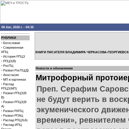
06 Авг, 2026 г. - 04:35
РУБРИКИ
·
Богословие
·
Современная
ИПЦ
КНИГИ ПИСАТЕЛЯ ВЛАДИМИРА ЧЕРКАСОВА-ГЕОРГИЕВСК
·
История РПЦЗ
·
РПЦЗ(В)
·
РосПЦ
Новости и обновления
·
Развал РосПЦ(Д)
·
Апостасия
Митрофорный протоие
·
МП в картинках
·
Распад
Преп. Серафим Саровск
РПЦЗ(МП)
·
Развал РПЦЗ(В-
не будут верить в вос
В)
·
Развал РПЦЗ(В-
А)
экуменического движе
·
Развал РИПЦ
·
Развал РПАЦ
времени», ревнителем 
·
Распад РПЦЗ(А)
·
Распад ИПЦ