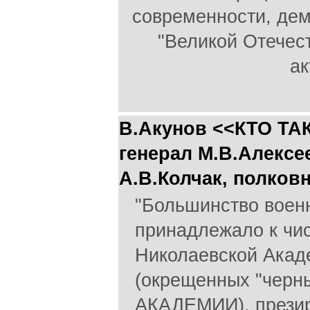
современности, дем
"Великой Отечес
ак
В.Акунов <<КТО ТА
генерал М.В.Алексее
А.В.Колчак, полков
"Большинство воен
принадлежало к чи
Николаевской Акад
(окрещенных "черн
АКАДЕМИИ), презир