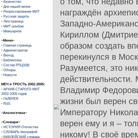
о том, что недавно
·
Казачество
·
Дни нашей жизни
награждён архиепи
·
Репрессирование МИТ
·
Русская защита
·
Западно-Американс
Литстраница
·
МИТ-альбом
·
Мемуарное
Кириллом (Дмитрие
~Меню~
образом создать вп
·
Главная страница
·
Администратор
перекинулся в Мос
·
Выход
·
Библиотека
·
Состав РПЦЗ(В)
Разумеется, это ник
·
Обзоры
·
Новости
действительности. 
МЕЧ и ТРОСТЬ 2002-2005:
Владимир Федорови
·
АРХИВ СТАРОГО МИТ
2002-2005 годов
·
ГАЛЕРЕЯ
жизни был верен с
·
RSS
Императору Никола
~Апологетика~
верен ему и я – то
~Словари~
·
ИСТОРИЯ Отечества
·
СЛОВАРЬ биографий
никому! В своё вре
·
БИБЛЕЙСКИЙ словарь