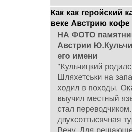
Как как геройский к
веке Австрию кофе 
НА ФОТО памятни
Австрии Ю.Кульчи
его имени
"Кульчицкий родился
Шляхетськи на запа
ходил в походы. Ок
выучил местный яз
стал переводчиком.
двухсоттысячная т
Вену. Для решающе