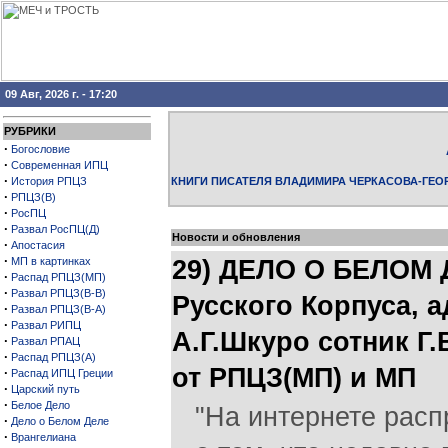
09 Авг, 2026 г. - 17:20
РУБРИКИ
·
Богословие
·
Современная ИПЦ
·
История РПЦЗ
КНИГИ ПИСАТЕЛЯ ВЛАДИМИРА ЧЕРКАСОВА-ГЕО
·
РПЦЗ(В)
·
РосПЦ
·
Развал РосПЦ(Д)
Новости и обновления
·
Апостасия
·
МП в картинках
29) ДЕЛО О БЕЛОМ Д
·
Распад РПЦЗ(МП)
·
Развал РПЦЗ(В-В)
Русского Корпуса, 
·
Развал РПЦЗ(В-А)
·
Развал РИПЦ
А.Г.Шкуро сотник Г
·
Развал РПАЦ
·
Распад РПЦЗ(А)
от РПЦЗ(МП) и МП
·
Распад ИПЦ Греции
·
Царский путь
·
Белое Дело
"На интернете рас
·
Дело о Белом Деле
·
Врангелиана