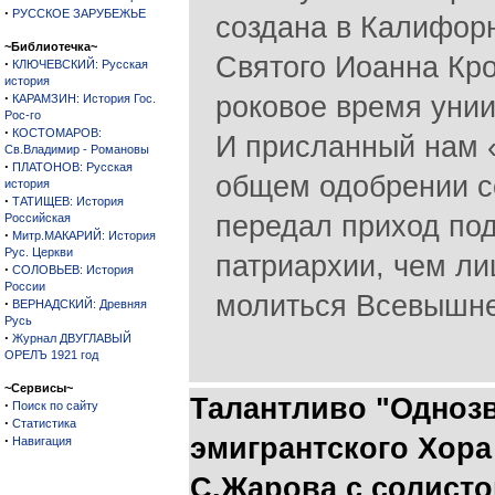
·
РУССКОЕ ЗАРУБЕЖЬЕ
создана в Калифорн
~Библиотечка~
Святого Иоанна Кро
·
КЛЮЧЕВСКИЙ: Русская
история
·
роковое время унии
КАРАМЗИН: История Гос.
Рос-го
·
КОСТОМАРОВ:
И присланный нам «
Св.Владимир - Романовы
·
ПЛАТОНОВ: Русская
общем одобрении с
история
·
ТАТИЩЕВ: История
передал приход под
Российская
·
Митр.МАКАРИЙ: История
Рус. Церкви
патриархии, чем л
·
СОЛОВЬЕВ: История
России
молиться Всевышне
·
ВЕРНАДСКИЙ: Древняя
Русь
·
Журнал ДВУГЛАВЫЙ
ОРЕЛЪ 1921 год
~Сервисы~
Талантливо "Однозв
·
Поиск по сайту
·
Статистика
·
эмигрантского Хора
Навигация
С.Жарова с солист