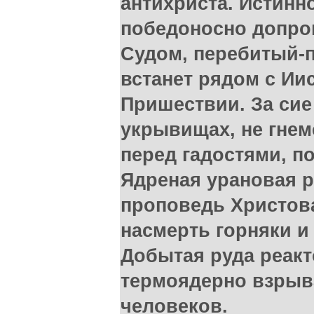
антихриста. Истинн
победоносно допр
Судом, перебитый-
встанет рядом с Ии
Пришествии. За сие
укрывищах, не гнем
перед гадостями, п
Ядреная урановая р
проповедь Христова 
насмерть горняки и
Добытая руда реакт
термоядерно взрыв
человеков.