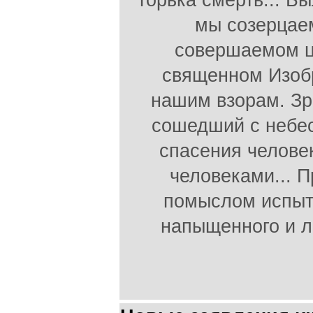
горька смерть... Б
мы созерцаем
совершаемом ц
священном Изоб
нашим взорам. З
сошедший с небес
спасения челове
человеками... 
помыслом испыт
напыщенного и л