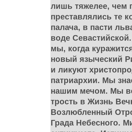
лишь тяжелее, чем 
преставлялись те к
палача, в пасти льв
воде Севастийской.
мы, когда куражится
новый языческий Р
и ликуют христопр
патриархии. Мы зна
нашим мечом. Мы ве
трость в Жизнь Веч
Возлюбленный Отрок
Града Небесного. М