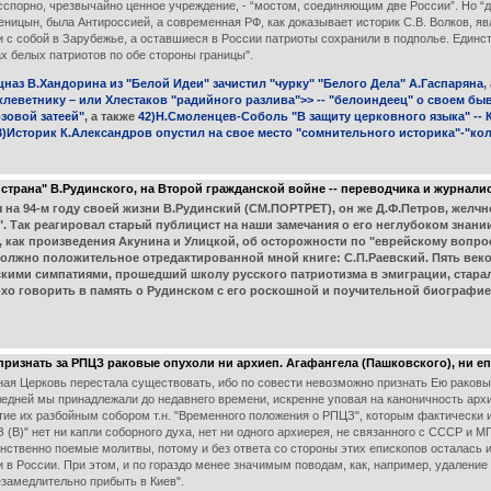
есспорно, чрезвычайно ценное учреждение, - “мостом, соединяющим две России”. Но “
еницын, была Антироссией, а современная РФ, как доказывает историк С.В. Волков, я
и с собой в Зарубежье, а оставшиеся в России патриоты сохранили в подполье. Един
ах белых патриотов по обе стороны границы".
аз В.Хандорина из "Белой Идеи" зачистил "чурку" "Белого Дела" А.Гаспаряна
,
леветнику – или Хлестаков "радийного разлива">> -- "белоиндеец" о своем бы
зовой затеей"
, а также
42)Н.Смоленцев-Соболь "В защиту церковного языка" -- 
3)Историк К.Александров опустил на свое место "сомнительного историка"-"к
страна" В.Рудинского, на Второй гражданской войне -- переводчика и журнали
94-м году своей жизни В.Рудинский (СМ.ПОРТРЕТ), он же Д.Ф.Петров, желчно
. Так реагировал старый публицист на наши замечания о его неглубоком знани
 как произведения Акунина и Улицкой, об осторожности по "еврейскому вопрос
должно положительное отредактированной мной книге: С.П.Раевский. Пять веков
скими симпатиями, прошедший школу русского патриотизма в эмиграции, стара
лохо говорить в память о Рудинском с его роскошной и поучительной биографие
признать за РПЦЗ раковые опухоли ни архиеп. Агафангела (Пашковского), ни е
жная Церковь перестала существовать, ибо по совести невозможно признать Ею раковы
ледней мы принадлежали до недавнего времени, искренне уповая на каноничность арх
тие их разбойным собором т.н. "Временного положения о РПЦЗ", которым фактически 
 (В)" нет ни капли соборного духа, нет ни одного архиерея, не связанного с СССР и 
нственно поемые молитвы, потому и без ответа со стороны этих епископов осталась 
 России. При этом, и по гораздо менее значимым поводам, как, например, удаление н
езамедлительно прибыть в Киев".