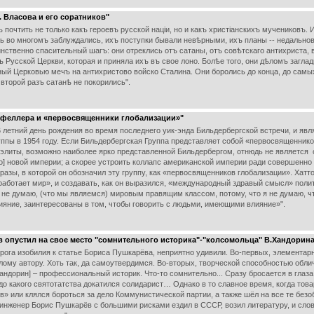
. Власова и его соратников"
почтить не только какъ героевъ русской націи, но и какъ христіанскихъ мучениковъ.
нь во многомъ заблуждались, ихъ поступки бывали невѣрными, ихъ планы -- недально
нственно спасительный шагъ: они отреклись отъ сатаны, отъ совѣтскаго антихриста, в
къ Русской Церкви, которая и приняла ихъ въ свое лоно. Болѣе того, они дѣломъ загла
й Церковью мечъ на антихристово войско Сталина. Они боролись до конца, до самы
 второй разъ сатанѣ не покорились".
кфеллера и «первосвященники глобализации»"
етний день рождения во время последнего уик-энда Бильдербергской встречи, и явля
пы в 1954 году. Если Бильдербергская Группа представляет собой «первосвященников
 элиты, возможно наиболее ярко представленной Бильдербергом, отнюдь не является
бо] новой империи; а скорее устроить коллапс американской империи ради совершенно
разы, в которой он обозначил эту группу, как «первосвященников глобализации». Хатт
к работает мир», и создавать, как он выразился, «международный здравый смысл» поли
я не думаю, (что мы являемся) мировым правящим классом, потому, что я не думаю, 
ияние, заинтересованы в том, чтобы говорить с людьми, имеющими влияние»".
 опустил на свое место "сомнительного историка"-"колсомольца" В.Хандорин
рога изобилия к статье Бориса Пушкарёва, неприятно удивили. Во-первых, элементар
ому автору. Хоть так, да самоутвердимся. Во-вторых, творческой способностью обли
.Хандорин] – профессиональный историк. Что-то сомнительно... Сразу бросается в глаза
, до какого святотатства докатился солидарист… Однако в то славное время, когда тов
в» или клялся бороться за дело Коммунистической партии, а также шёл на все те без
 инженер Борис Пушкарёв с большими рисками ездил в СССР, возил литературу, и сло