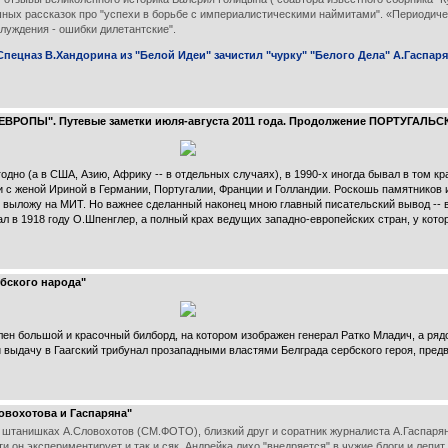
шных рассказок про "успехи в борьбе с империалистическими наймитами". «Периодиче
луждения - ошибки дилетантские".
пецназ В.Хандорина из "Белой Идеи" зачистил "чурку" "Белого Дела" А.Гаспар
 ЕВРОПЫ". Путевые заметки июля-августа 2011 года. Продолжение ПОРТУГА
одно (а в США, Азию, Африку -- в отдельных случаях), в 1990-х иногда бывал в том к
ли с женой Ириной в Германии, Португалии, Франции и Голландии. Роскошь памятнико
 я выложу на МИТ. Но важнее сделанный наконец мною главный писательский вывод 
ал в 1918 году О.Шпенглер, а полный крах ведущих западно-европейских стран, у кото
рбского народа"
овлен большой и красочный билборд, на котором изображен генерал Ратко Младич, а ря
 и выдачу в Гаагский трибунал прозападными властями Белграда сербского героя, пре
овохотова и Гаспаряна"
х штанишках А.Словохотов (СМ.ФОТО), близкий друг и соратник журналиста А.Гаспаря
 он экспериментирует и так и сяк, Андрейка лихо "внедряется" в чужие блоги и лепит, 