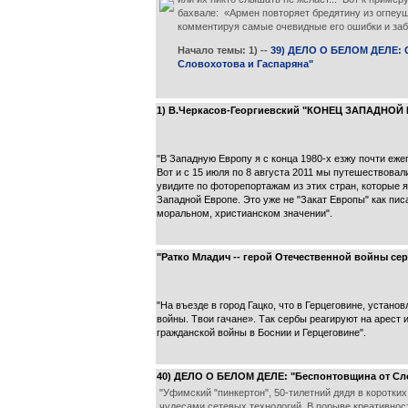
бахвале: «Армен повторяет бредятину из огпеу
комментируя самые очевидные его ошибки и заб
Начало темы: 1) --
39) ДЕЛО О БЕЛОМ ДЕЛЕ: С
Словохотова и Гаспаряна"
1) В.Черкасов-Георгиевский "КОНЕЦ ЗАПАДНОЙ
"В Западную Европу я с конца 1980-х езжу почти ежег
Вот и с 15 июля по 8 августа 2011 мы путешествова
увидите по фоторепортажам из этих стран, которые
Западной Европе. Это уже не "Закат Европы" как пис
моральном, христианском значении".
"Ратко Младич -- герой Отечественной войны се
"На въезде в город Гацко, что в Герцеговине, устан
войны. Твои гачане». Так сербы реагируют на арест
гражданской войны в Боснии и Герцеговине".
40) ДЕЛО О БЕЛОМ ДЕЛЕ: "Беспонтовщина от Сл
"Уфимский "пинкертон", 50-тилетний дядя в коротки
чудесами сетевых технологий. В порыве креативности