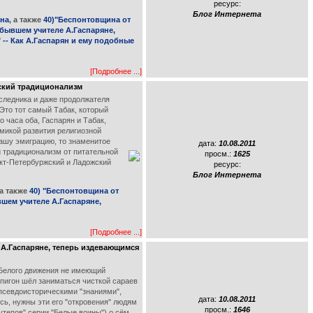
ресурс:
Блог Интернета
яна
, а также
40)"Беспонтовщина от
 бывшем учителе А.Гаспаряне,
-- Как А.Гаспарян и ему подобные
[Подробнее ...]
сский традиционализм
аследника и даже продолжателя
 Это тот самый Табак, который
 часа оба, Гаспарян и Табак,
амикой развития религиозной
нашу эмиграцию, то знаменитое
дата:
10.08.2011
и традиционализм от питательной
просм.:
1625
анкт-Петербуржский и Ладожский
ресурс:
Блог Интернета
 а также
40) "Беспонтовщина от
вшем учителе А.Гаспаряне,
[Подробнее ...]
 А.Гаспаряне, теперь издевающимся
 Белого движения не имеющий
эпигон шёл заниматься чисткой сараев
псевдоисторическими "знаниями",
дата:
10.08.2011
сь, нужны эти его "откровения" людям
просм.:
1646
утепов" серии "Белые воины") о сём