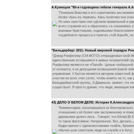
А.Кузнецов "65-я годовщина гибели генерала А.А
"Генерала Власова и его соратниковъ мы можемъ 
болѣе чѣмъ въ первомъ. Какъ политики они оче
Но какъ христіане они сдѣлали правильный и еди
всего служенія его и обратились съ покаяніемъ 
воинами Христовыми, поднявшими благословенны
«судебнаго» процесса и пали въ этой борьбѣ, но
"Бильдерберг 2011: Новый мировой порядок Ро
"Дэвид Рокфеллер (СМ.ФОТО) отпраздновал свой 96 л
единственным оставшимся в живых основателей груп
Рокфеллер является ее «Папой». Целью глобальной
от коллапса, и не допущение возвышения [какой-ли
управления. У.Хаттон является автором известной ф
участие во всех этих сетях, чтобы влиять на то, ка
Бильдербергской группы, Э.Давиньон, заявил, что «
существует. Я просто думаю, что люди, имеющие вл
43) ДЕЛО О БЕЛОМ ДЕЛЕ: Историк К.Александров
"Комментарии, посыпавшиеся из блоггеровского 
отношению к её более чем заслуженному и пожил
деревьями целого леса... Говорят, что 64vlad [В
то такое брезгливое. Неприличное. Вот, дескать
бодро кричал с одноклассниками «хайль, Брежне
обычно шли советские люди на службе и в быту,