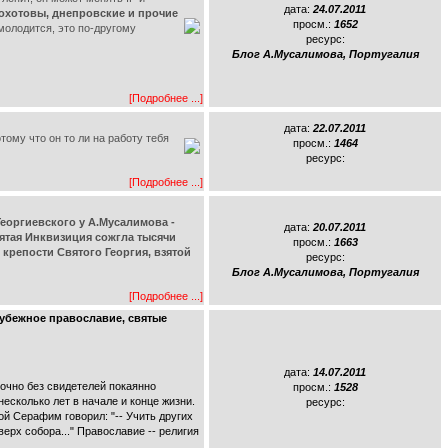
дата:
24.07.2011
вохотовы, днепровские и прочие
просм.:
1652
молодится, это по-другому
ресурс:
Блог А.Мусалимова, Португалия
[Подробнее ...]
дата:
22.07.2011
му что он то ли на работу тебя
просм.:
1464
ресурс:
[Подробнее ...]
оргиевского у А.Мусалимова -
дата:
20.07.2011
вятая Инквизиция сожгла тысячи
просм.:
1663
 крепости Святого Георгия, взятой
ресурс:
Блог А.Мусалимова, Португалия
[Подробнее ...]
убежное православие, святые
дата:
14.07.2011
точно без свидетелей покаянно
просм.:
1528
есколько лет в начале и конце жизни.
ресурс:
й Серафим говорил: "-- Учить других
ерх собора..." Православие -- религия