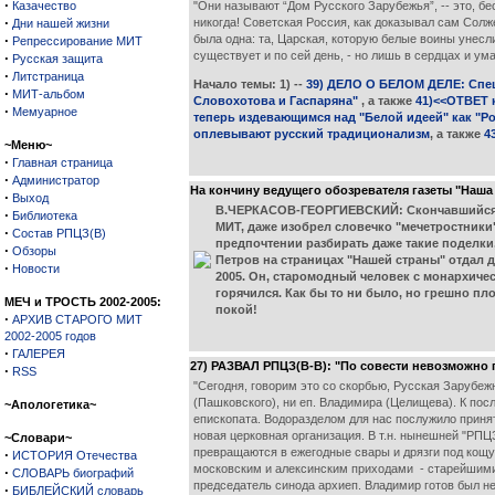
·
Казачество
"Они называют “Дом Русского Зарубежья”, -- это, б
·
никогда! Советская Россия, как доказывал сам Солж
Дни нашей жизни
·
была одна: та, Царская, которую белые воины унесл
Репрессирование МИТ
существует и по сей день, - но лишь в сердцах и ум
·
Русская защита
·
Литстраница
Начало темы: 1) --
39) ДЕЛО О БЕЛОМ ДЕЛЕ: Спецн
·
МИТ-альбом
Словохотова и Гаспаряна"
, а также
41)<<ОТВЕТ к
·
Мемуарное
теперь издевающимся над "Белой идеей" как "Ро
оплевывают русский традиционализм
, а также
4
~Меню~
·
Главная страница
·
Администратор
На кончину ведущего обозревателя газеты "Наша 
·
Выход
В.ЧЕРКАСОВ-ГЕОРГИЕВСКИЙ: Скончавшийся на 
·
Библиотека
МИТ, даже изобрел словечко "мечетростники"
·
Состав РПЦЗ(В)
предпочтении разбирать даже такие поделки,
·
Обзоры
Петров на страницах "Нашей страны" отдал 
·
Новости
2005. Он, старомодный человек с монархиче
горячился. Как бы то ни было, но грешно п
МЕЧ и ТРОСТЬ 2002-2005:
покой!
·
АРХИВ СТАРОГО МИТ
2002-2005 годов
·
ГАЛЕРЕЯ
27) РАЗВАЛ РПЦЗ(В-В): "По совести невозможно 
·
RSS
"Сегодня, говорим это со скорбью, Русская Зарубе
(Пашковского), ни еп. Владимира (Целищева). К пос
~Апологетика~
епископата. Водоразделом для нас послужило приня
новая церковная организация. В т.н. нынешней "РПЦЗ
~Словари~
превращаются в ежегодные свары и дрязги под кощу
·
ИСТОРИЯ Отечества
московским и алексинским приходами - старейшими в
·
СЛОВАРЬ биографий
председатель синода архиеп. Владимир готов был н
·
БИБЛЕЙСКИЙ словарь