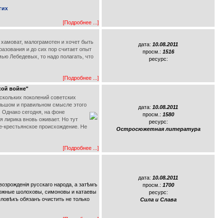
гих
[Подробнее ...]
 хамоват, малограмотен и хочет быть
дата:
10.08.2011
разования и до сих пор считает опыт
просм.:
1516
мью Лебедевых, то надо полагать, что
ресурс:
[Подробнее ...]
кой войне"
ескольких поколений советских
ольшом и правильном смысле этого
дата:
10.08.2011
 Однако сегодня, на фоне
просм.:
1580
 лирика вновь оживает. Но тут
ресурс:
е-крестьянское происхождение. Не
Остросюжетная литература
[Подробнее ...]
дата:
10.08.2011
возрожденія русскаго народа, а затѣмъ
просм.:
1700
зможные шолоховы, симоновы и катаевы
ресурс:
еловѣкъ обязанъ очистить не только
Сила и Слава