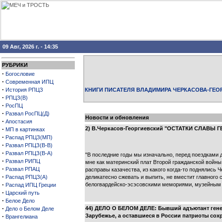
09 Авг, 2026 г. - 14:35
РУБРИКИ
·
Богословие
·
Современная ИПЦ
·
История РПЦЗ
КНИГИ ПИСАТЕЛЯ ВЛАДИМИРА ЧЕРКАСОВА-ГЕО
·
РПЦЗ(В)
·
РосПЦ
·
Развал РосПЦ(Д)
Новости и обновления
·
Апостасия
·
2) В.Черкасов-Георгиевский "ОСТАТКИ СЛАВЫ 
МП в картинках
·
Распад РПЦЗ(МП)
·
Развал РПЦЗ(В-В)
·
Развал РПЦЗ(В-А)
"В последние годы мы изначально, перед поездками 
·
Развал РИПЦ
мне как материнский плат Второй гражданской войны 
·
Развал РПАЦ
расправы казачества, из какого когда-то поднялись 
·
Распад РПЦЗ(А)
деликатесно сжевать и выпить, не вместит главног
·
белогвардейско-эсэсовскими мемориями, музейным з
Распад ИПЦ Греции
·
Царский путь
·
Белое Дело
·
44) ДЕЛО О БЕЛОМ ДЕЛЕ: Бывший адъютант генера
Дело о Белом Деле
·
Зарубежье, а оставшиеся в России патриоты сох
Врангелиана