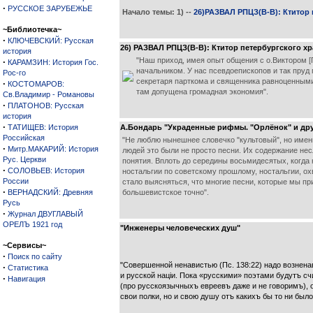
·
РУССКОЕ ЗАРУБЕЖЬЕ
Начало темы: 1) --
26)РАЗВАЛ РПЦЗ(В-В): Ктитор 
~Библиотечка~
·
КЛЮЧЕВСКИЙ: Русская
26) РАЗВАЛ РПЦЗ(В-В): Ктитор петербургского хр
история
"Наш приход, имея опыт общения с о.Виктором [
·
КАРАМЗИН: История Гос.
начальником. У нас псевдоепископов и так пруд 
Рос-го
секретаря парткома и священника равноценными, 
·
КОСТОМАРОВ:
там допущена громадная экономия".
Св.Владимир - Романовы
·
ПЛАТОНОВ: Русская
история
·
ТАТИЩЕВ: История
А.Бондарь "Украденные рифмы. "Орлёнок" и дру
Российская
"Не люблю нынешнее словечко "культовый", но именно
·
Митр.МАКАРИЙ: История
людей это были не просто песни. Их содержание не
Рус. Церкви
понятия. Вплоть до середины восьмидесятых, когда
·
СОЛОВЬЕВ: История
ностальгии по советскому прошлому, ностальгии, о
России
стало выясняться, что многие песни, которые мы п
·
ВЕРНАДСКИЙ: Древняя
большевистское точно".
Русь
·
Журнал ДВУГЛАВЫЙ
ОРЕЛЪ 1921 год
"Инженеры человеческих душ"
~Сервисы~
·
Поиск по сайту
"Совершенной ненавистью (Пс. 138:22) надо вознена
·
Статистика
и русской націи. Пока «русскими» поэтами будутъ с
·
Навигация
(про русскоязычныхъ евреевъ даже и не говоримъ), о
свои полки, но и свою душу отъ какихъ бы то ни был