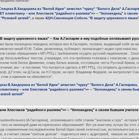
 преданно-лояльно".
пецназ В.Хандорина из "Белой Идеи" зачистил "чурку" "Белого Дела" А.Гаспар
ЕТ клеветнику – или Хлестаков "радийного разлива">> -- "белоиндеец" о своем
 "Розовой затеей"
, а также
42)Н.Смоленцев-Соболь "В защиту церковного языка" 
 защиту церковного языка" -- Как А.Гаспарян и ему подобные оплевывают ру
еме была посвящена передача, которую вел А.Гаспарян, человек, выдающий себя за н
ивлечен некий Ю.М. Табак, религиовед, публицист, пропагандист иудео-христианства.
ели своим обращением к МП РПЦ с требованием осудить русский национализм... Около
ду богослужебных текстов, утверждая, что эта проблема «связана с генезисом, с дин
ческом поле Белое Движение, славу Белых воинов, отстоявших честь Русской Армии, 
 изгнании, мы – в послании. Что пытаются сделать в МП РПЦ, это оторвать духовность 
проф. Д.Гзгзян, ни Д.Гасак, ни Н.Струве, ни прот. Владимир Федоров, ни митрополит С
 этом и намеком не обмолвятся".
аз В.Хандорина из "Белой Идеи" зачистил "чурку" "Белого Дела" А.Гаспаряна
,
леветнику – или Хлестаков "радийного разлива">> -- "белоиндеец" о своем бы
зовой затеей"
ли Хлестаков "радийного разлива">> -- "белоиндеец" о своем бывшем учителе
шевнобольного [А.Гаспаряна], возомнившего себя этаким "знатоком и гуру" истории
ло того не имеющий даже исторического образования!! Вот уж воистину лучше бы этот 
реда современным последователям Белой Идеи своей склочностью, мстительностью и 
е, а считает своим "святым долгом" - поделиться ими с аудиторией, нимало не заботя
у отзывы великолепного историка Валерия Голицына ( соавтора известного сборника "К