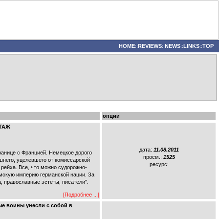
HOME
::
REVIEWS
::
NEWS
::
LINKS
::
TOP
опции
РТАЖ
дата:
11.08.2011
ранице с Францией. Немецкое дорого
просм.:
1525
ашнего, уцелевшего от комиссарской
ресурс:
 рейха. Все, что можно судорожно-
имскую империю германской нации. За
 православные эстеты, писатели".
[Подробнее ...]
ые воины унесли с собой в