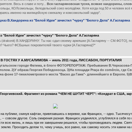
иятеля. Весь в славе и поту...
Вся гаспаряновская тусня, всякие хандорины, сло
льцы, КОЛсомольцы, белодельский союз молодёжи. Хотя когда под 50 и человек всё 
аясь именно на милицейскую смекалку и комсомольский задор".
аз В.Хандорина из "Белой Идеи" зачистил "чурку" "Белого Дела" А.Гаспаряна
 "Белой Идеи" зачистил "чурку" "Белого Дела" А.Гаспаряна
konit) В.ХАНДОРИНУ: Ты нас сдал своему армяшке [А.Гаспаряну -- СМ.ФОТО], пото
л? Чьего? ФСБшных покровителей твоего чурки [А.Гаспаряна]?"
В ГОСТЯХ У А.МУСАЛИМОВА -- июль 2011 года, ЛИССАБОН, ПОРТУГАЛИЯ
гальском городе Фатима, в блоге ФОТОРЕПОРТАЖ: Пребывание В.Черкасова-Ге
олом. 2)У образа Георгия Победоносца. 3)На площади Praça do comércio, где С
 на фоне 17-тикилометрового моста "Васко да Гама"- длиннейшего в Европе. 5)В
гиевский. Фрагмент из романа "ЧЕМ НЕ ШУТИТ ЧЕРТ": «Кондрат в США, зар
а публике, скинув кафтан, привязавшись к веревке, как Франциск, -- одно. Тысячесу
 -- совсем другое. Соль смирения разная. Франциск уединялся, углублялся в себя по н
ти всю жизнь, и лишь при ее завершении решился, чтобы проповедовать людям. Свято
 землю. Проходить делом то, чему учишь, все равно, как самому носить эти камни на в