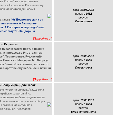
две России” не существовали
вляется Нероссией! Россия всегда
ственная настоящая Россия
дата:
10.08.2011
просм.:
1652
ресурс:
 а также
40)"Беспонтовщина от
Перекличка
вшем учителе А.Гаспаряне,
Как А.Гаспарян и ему подобные
олсомольца" В.Хандорина
[Подробнее ...]
ста Вермахта
 писал в газете против нашего
и литпроцесса в РФ, странном
дата:
10.08.2011
у". Тем не менее, Рудинский-
просм.:
1640
 Раевских. Мемуары. М.: Вагриус,
ресурс:
лся быть объективным, хотя часто
Перекличка
й. Царствие ему небесное и вечный
[Подробнее ...]
п. Владимира (Целищева)"
е опухоли ни архиеп. Агафангела
иерейских хиротоний их
и канонически была создана некая
дата:
10.08.2011
МП, отчего их архиерейские соборы
просм.:
1663
и сложнейшая ситуация с
ресурс:
а покой еп. Анастасия,
Блог Интернета