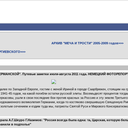
АРХИВ "МЕЧА И ТРОСТИ" 2005-2009 годов>>>
РГИЕВСКОГО>>>
ГЕРМАНСКОЙ". Путевые заметки июля-августа 2011 года. НЕМЕЦКИЙ ФОТОРЕПО
далее по Западной Европе, гостим с женой Ириной в городе Саарбрюкен, стоящим на г
1941-45 годов, на какой погибли остатки русской элиты. Восемьдесят процентов тогд
Черкасовы, ушли в свои последние бои против красных за Россию и эту землю Третьего
о седокаменного великолепия Германии, когда-то костяково свершившую Священную Р
олотым сечением и ездим туда мы, патриоты Святой Руси и Мирового Консерватизма,
ла А.Г.Шкуро Г.Назимов: "Россия всегда была одна: та, Царская, которую бел
ранили в подполье"