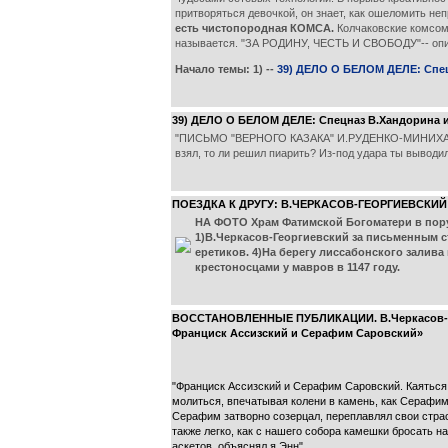
притворяться девочкой, он знает, как ошеломить непр
есть чистопородная КОМСА.
Колчаковские комсомо
называется. "ЗА РОДИНУ, ЧЕСТЬ И СВОБОДУ"-- опир
Начало темы: 1) --
39) ДЕЛО О БЕЛОМ ДЕЛЕ: Спецн
39) ДЕЛО О БЕЛОМ ДЕЛЕ: Спецназ В.Хандорина из
"ПИСЬМО "ВЕРНОГО КАЗАКА" И.РУДЕНКО-МИНИХА (dra
взял, то ли решил пиарить? Из-под удара ты выводи
ПОЕЗДКА К ДРУГУ: В.ЧЕРКАСОВ-ГЕОРГИЕВСКИЙ 
НА ФОТО Храм Фатимской Богоматери в пору
1)В.Черкасов-Георгиевский за письменным ст
еретиков. 4)На берегу лиссабонского залива
крестоносцами у мавров в 1147 году.
ВОССТАНОВЛЕННЫЕ ПУБЛИКАЦИИ. В.Черкасов-Геор
Франциск Ассизский и Серафим Саровский»
"Франциск Ассизский и Серафим Саровский. Каяться н
молиться, впечатывая колени в камень, как Серафим,
Серафим затворно созерцал, переплавлял свои страс
также легко, как с нашего собора камешки бросать на
аскетов, объяснял я Энн".