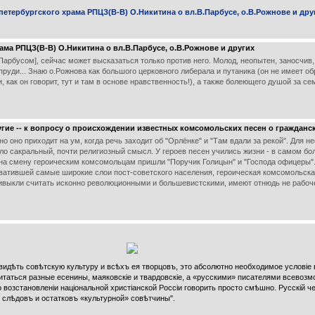
петербургского храма РПЦЗ(В-В) О.Никитина о вл.В.Парбусе, о.В.Рожнове и дру
ама РПЦЗ(В-В) О.Никитина о вл.В.Парбусе, о.В.Рожнове и других
Парбусом], сейчас может высказаться только против него. Молод, неопытен, заносчив,
пруди... Знаю о.Рожнова как большого церковного либерала и путаника (он не имеет об
как он говорит, тут и там в основе нравственность!), а также болеющего душой за се
гие -- к вопросу о происхождении известных комсомольских песен о гражданс
 оно приходит на ум, когда речь заходит об "Орлёнке" и "Там вдали за рекой". Для н
сло сакральный, почти религиозный смысл. У героев песен учились жизни - в самом б
 на смену героическим комсомольцам пришли "Поручик Голицын" и "Господа офицеры".
хватившей самые широкие слои пост-советского населения, героическая комсомольская
ривыкли считать исконно революционными и большевистскими, имеют отнюдь не рабоч
видѣть совѣтскую культуру и всѣхъ ея творцовъ, это абсолютно необходимое условіе 
читаться разные есенины, маяковскiе и твардовскiе, а «русскими» писателями всево
 возстановленіи національной христіанской Россіи говорить просто смѣшно. Русскій ч
о слѣдовъ и остатковъ «культурной» совѣтчины".