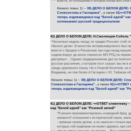
власти, по отношению к которой 64vlad вёл себя
Начало темы: 1) --
39) ДЕЛО О БЕЛОМ ДЕЛЕ: С
Словохотова и Гаспаряна"
, а также
41)<<ОТВ
теперь издевающимся над "Белой идеей" как
оплевывают русский традиционализм
42) ДЕЛО О БЕЛОМ ДЕЛЕ: Н.Смоленцев-Соболь "В
"Несколько недель назад, по «радио России» этой т
«Белого дела». В качестве интервьюируемого был пр
вместе с Бродом и Ряховским три года назад нашум
ходили вокруг да около «проекта» МП РПЦ по перево
доктрины»... Однако традиционализм дал на полити
русское рассеяние, о котором поэт сказал: мы не в
среды церковного языка. Ни о.Георгий Кочетков, ни 
Владимир, ни тем более А.Гаспарян с Ю. Табаком об
Начало темы: 1) --
39) ДЕЛО О БЕЛОМ ДЕЛЕ: Спецн
Словохотова и Гаспаряна"
, а также
41)<<ОТВЕТ к
теперь издевающимся над "Белой идеей" как "Ро
41) ДЕЛО О БЕЛОМ ДЕЛЕ: <<ОТВЕТ клеветнику – и
над "Белой идеей" как "Розовой затеей"
"Я решил прокомментировать очередной бред ду
никакого!! отношения к исторической науке, ма
- прямым своим делом, а не наносил столько в
которые сей графоман не может держать при себ
или их никто слышать не желает... Вот к пример