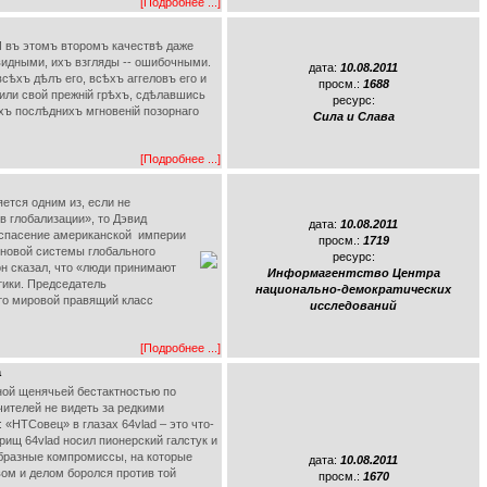
[Подробнее ...]
 И въ этомъ второмъ качествѣ даже
видными, ихъ взгляды -- ошибочными.
дата:
10.08.2011
сѣхъ дѣлъ его, всѣхъ аггеловъ его и
просм.:
1688
дили свой прежній грѣхъ, сдѣлавшись
ресурс:
хъ послѣднихъ мгновеній позорнаго
Сила и Слава
[Подробнее ...]
ется одним из, если не
 глобализации», то Дэвид
дата:
10.08.2011
 спасение американской империи
просм.:
1719
 новой системы глобального
ресурс:
он сказал, что «люди принимают
Информагентство Центра
тики. Председатель
национально-демократических
что мировой правящий класс
исследований
[Подробнее ...]
а
ной щенячьей бестактностью по
чителей не видеть за редкими
: «НТСовец» в глазах 64vlad – это что-
арищ 64vlad носил пионерский галстук и
образные компромиссы, на которые
дата:
10.08.2011
вом и делом боролся против той
просм.:
1670