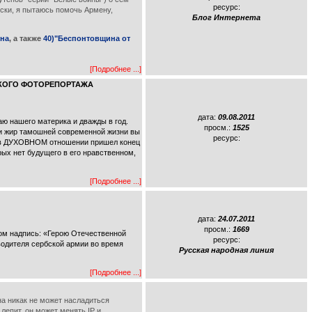
ресурс:
ски, я пытаюсь помочь Армену,
Блог Интернета
яна
, а также
40)"Беспонтовщина от
[Подробнее ...]
ЛЬСКОГО ФОТОРЕПОРТАЖА
дата:
09.08.2011
раю нашего материка и дважды в год.
просм.:
1525
в и жир тамошней современной жизни вы
ресурс:
-- в ДУХОВНОМ отношении пришел конец
рых нет будущего в его нравственном,
[Подробнее ...]
дата:
24.07.2011
просм.:
1669
дом надпись: «Герою Отечественной
ресурс:
дводителя сербской армии во время
Русская народная линия
[Подробнее ...]
на никак не может насладиться
лепит, он может менять IP и