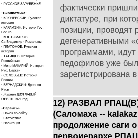
·
РУССКОЕ ЗАРУБЕЖЬЕ
фактически пришли
~Библиотечка~
диктатуре, при кот
·
КЛЮЧЕВСКИЙ: Русская
история
·
позиции, проводят 
КАРАМЗИН: История Гос.
Рос-го
·
КОСТОМАРОВ:
дегенеративными «
Св.Владимир - Романовы
·
ПЛАТОНОВ: Русская
программами, идут 
история
·
ТАТИЩЕВ: История
педофилов уже был
Российская
·
Митр.МАКАРИЙ: История
Рус. Церкви
зарегистрирована в
·
СОЛОВЬЕВ: История
России
·
ВЕРНАДСКИЙ: Древняя
Русь
·
Журнал ДВУГЛАВЫЙ
ОРЕЛЪ 1921 год
12) РАЗВАЛ РПАЦ(В
~Сервисы~
(Саломаха -- kalaka
·
Поиск по сайту
·
Статистика
·
продолжение саги о
Навигация
первоиерархе РПАЦ