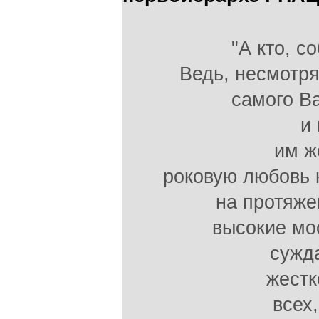
"А кто, с
Ведь, несмотря
самого В
и 
им ж
роковую любовь 
на протяже
высокие мо
сужд
жестк
всех