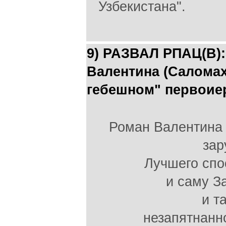
Узбекистана".
9) РАЗВАЛ РПАЦ(В):
Валентина (Саломахи
гебешном" первоие
Роман Валентина
зар
Лучшего спо
и саму З
и т
незапятнанн