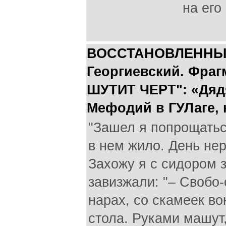
на его
ВОССТАНОВЛЕННЫЕ 
Георгиевский. Фраг
ШУТИТ ЧЕРТ": «Дяд
Мефодий в ГУЛаге, 
"Зашел я попрощатьс
в нем жило. День нер
Захожу я с сидором з
завизжали: "– Свобо-
нарах, со скамеек во
стола. Руками машут,