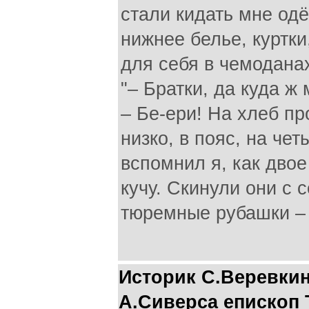
стали кидать мне одё
нижнее белье, куртки,
для себя в чемоданах
"– Братки, да куда ж 
– Бе-ери! На хлеб п
низко, в пояс, на че
вспомнил я, как двое
кучу. Скинули они с
тюремные рубашки – 
Историк С.Веревкин
А.Сиверса епископ 