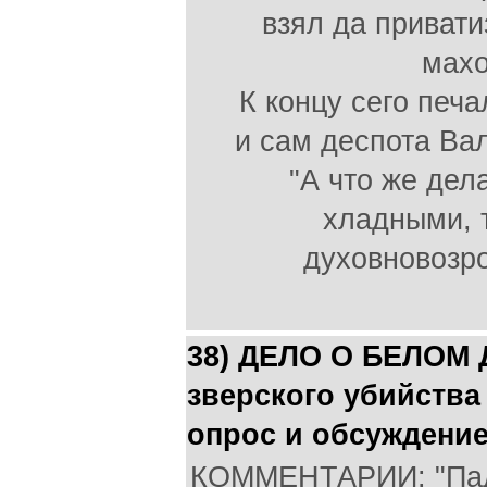
взял да приват
махо
К концу сего печ
и сам деспота Ва
"А что же дел
хладными, 
духовновозр
38) ДЕЛО О БЕЛОМ Д
зверского убийства 
опрос и обсуждени
КОММЕНТАРИИ: "Пад