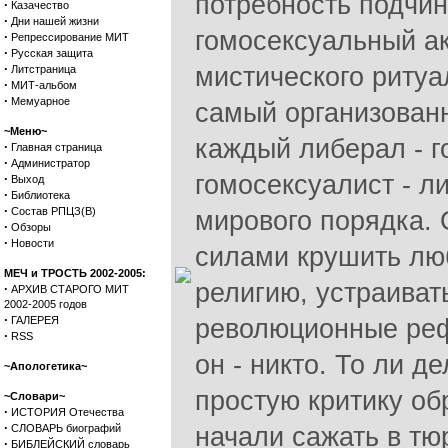
потребность подчин
·
Казачество
·
Дни нашей жизни
гомосексуальный а
·
Репрессирование МИТ
·
Русская защита
·
мистического ритуа
Литстраница
·
МИТ-альбом
·
Мемуарное
самый организован
~Меню~
каждый либерал - г
·
Главная страница
·
Администратор
гомосексуалист - л
·
Выход
·
Библиотека
·
Состав РПЦЗ(В)
мирового порядка. 
·
Обзоры
·
Новости
силами крушить лю
МЕЧ и ТРОСТЬ 2002-2005:
религию, устраиват
·
АРХИВ СТАРОГО МИТ
2002-2005 годов
·
ГАЛЕРЕЯ
революционные реф
·
RSS
он - никто. То ли д
~Апологетика~
простую критику об
~Словари~
·
ИСТОРИЯ Отечества
·
СЛОВАРЬ биографий
начали сажать в тю
·
БИБЛЕЙСКИЙ словарь