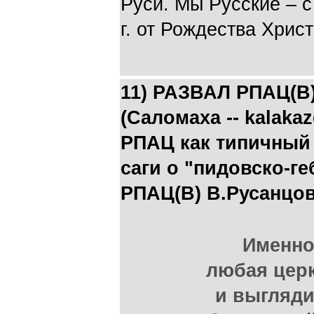
Руси. Мы Русские – с
г. от Рождества Христ
11) РАЗВАЛ РПАЦ(В
(Саломаха -- kalaka
РПАЦ как типичный
саги о "пидовско-г
РПАЦ(В) В.Русанцо
Именно
любая цер
и выгляди