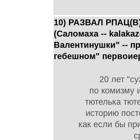
10) РАЗВАЛ РПАЦ(В
(Саломаха -- kalaka
Валентинушки" -- п
гебешном" первоие
20 лет "с
по комизму 
тютелька тют
историю пост
как если бы п
с