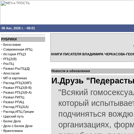
08 Авг, 2026 г. - 08:01
РУБРИКИ
·
Богословие
·
Современная ИПЦ
·
История РПЦЗ
КНИГИ ПИСАТЕЛЯ ВЛАДИМИРА ЧЕРКАСОВА-ГЕО
·
РПЦЗ(В)
·
РосПЦ
·
Развал РосПЦ(Д)
Новости и обновления
·
Апостасия
·
МП в картинках
И.Друзь "Педераст
·
Распад РПЦЗ(МП)
·
Развал РПЦЗ(В-В)
"Всякий гомосексуа
·
Развал РПЦЗ(В-А)
·
Развал РИПЦ
который испытывае
·
Развал РПАЦ
·
Распад РПЦЗ(А)
·
подчиняться вождю.
Распад ИПЦ Греции
·
Царский путь
·
Белое Дело
организациях, фор
·
Дело о Белом Деле
·
Врангелиана