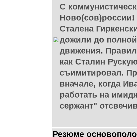
С коммунистическ
Ново(сов)россии!
Сталена Гиркенск
дожили до полно
движения. Правиль
как Сталин Руску
съимитировал. Пр
вначале, когда И
работать на имидж
сержант" отсвечив
Резюме основополо