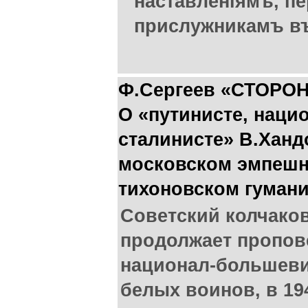
наставленіямъ, п
прислужникамъ въ
Ф.Сергеев «СТОРО
О «путинисте, наци
сталинисте» В.Хан
московском эмпешн
тихоновском гуман
Cоветский колчако
продолжает пропов
национал-большеви
белых воинов, в 19