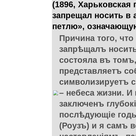
(1896, Харьковская 
запрещал носить в 
петлю», означающу
Причина того, чт
запрѣщалъ носить
состояла въ томъ,
представляетъ со
символизируетъ см
– небеса жизни. 
заключенъ глубок
послѣдующіе год
(Роузъ) и я самъ 