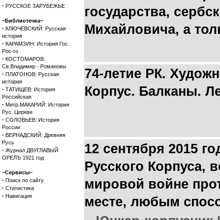
·
РУССКОЕ ЗАРУБЕЖЬЕ
государства, сербс
~Библиотечка~
Михайловича, а тол
·
КЛЮЧЕВСКИЙ: Русская
история
·
КАРАМЗИН: История Гос.
Рос-го
·
КОСТОМАРОВ:
Св.Владимир - Романовы
74-летие РК. Худож
·
ПЛАТОНОВ: Русская
история
Корпус. Балканы. Ле
·
ТАТИЩЕВ: История
Российская
·
Митр.МАКАРИЙ: История
Рус. Церкви
·
СОЛОВЬЕВ: История
России
·
ВЕРНАДСКИЙ: Древняя
Русь
12 сентября 2015 го
·
Журнал ДВУГЛАВЫЙ
ОРЕЛЪ 1921 год
Русского Корпуса, 
~Сервисы~
·
мировой войне про
Поиск по сайту
·
Статистика
·
Навигация
месте, любым спос