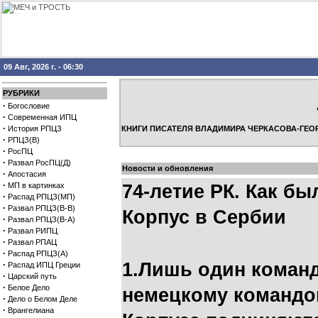
09 Авг, 2026 г. - 06:30
РУБРИКИ
·
Богословие
·
Современная ИПЦ
·
История РПЦЗ
КНИГИ ПИСАТЕЛЯ ВЛАДИМИРА ЧЕРКАСОВА-ГЕО
·
РПЦЗ(В)
·
РосПЦ
·
Развал РосПЦ(Д)
Новости и обновления
·
Апостасия
·
МП в картинках
74-летие РК. Как б
·
Распад РПЦЗ(МП)
·
Развал РПЦЗ(В-В)
Корпус в Сербии
·
Развал РПЦЗ(В-А)
·
Развал РИПЦ
·
Развал РПАЦ
·
Распад РПЦЗ(А)
·
1.Лишь один коман
Распад ИПЦ Греции
·
Царский путь
·
Белое Дело
немецкому командо
·
Дело о Белом Деле
·
Врангелиана