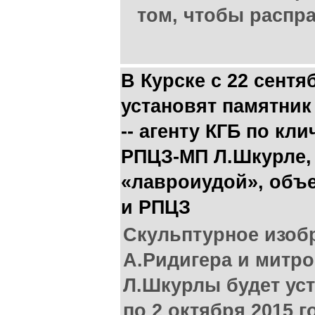
том, чтобы распр
В Курске с 22 сентя
установят памятник
-- агенту КГБ по кл
РПЦЗ-МП Л.Шкурле,
«лавроиудой», объ
и РПЦЗ
Скульптурное изоб
А.Ридигера и митр
Л.Шкурлы будет уст
по 2 октября 2015 г