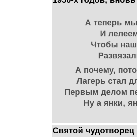
1950-х годов, внов
А теперь мы
И лелеем
Чтобы наш
Развязал
А почему, пот
Лагерь стал д
Первым делом п
Ну а янки, я
Святой чудотворец