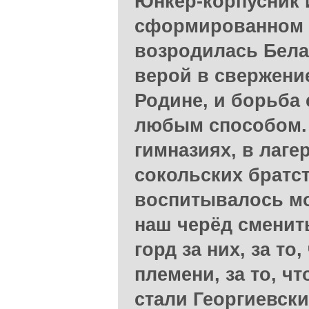
Юнкер-корпусник 
сформированном 
возродилась Бела
верой в свержени
Родине, и борьба 
любым способом. 
гимназиях, в лаге
сокольских братс
воспитывалось мо
наш черёд сменить
горд за них, за то
племени, за то, ч
стали Георгиевски