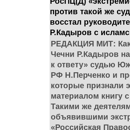
РосПЦ(Д) «экстреми
против такой же су
восстал руководите
Р.Кадыров с исламс
РЕДАКЦИЯ МИТ: Как
Чечни Р.Кадыров н
к ответу» судью Ю
РФ Н.Перченко и пр
которые признали 
материалом книгу с
Такими же деятеля
объявившими экст
«Российская Право