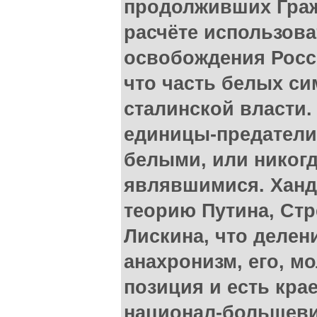
продолживших Граж
расчёте использова
освобождения Росси
что часть белых с
сталинской власти.
единицы-предатели
белыми, или никогд
являвшимися. Ханд
теорию Путина, Стр
Лискина, что делен
анахронизм, его, мо
позиция и есть кра
национал-большеви