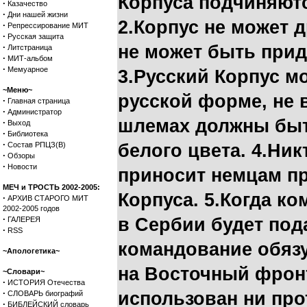
Корпуса подчиняютс
·
Казачество
·
Дни нашей жизни
2.Корпус не может д
·
Репрессирование МИТ
·
Русская защита
·
не может быть прид
Литстраница
·
МИТ-альбом
·
Мемуарное
3.Русский Корпус м
~Меню~
русской форме, не 
·
Главная страница
·
Администратор
шлемах должны быт
·
Выход
·
Библиотека
·
Состав РПЦЗ(В)
белого цвета. 4.Ник
·
Обзоры
·
Новости
приносит немцам пр
МЕЧ и ТРОСТЬ 2002-2005:
Корпуса. 5.Когда к
·
АРХИВ СТАРОГО МИТ
2002-2005 годов
·
в Сербии будет под
ГАЛЕРЕЯ
·
RSS
командование обязу
~Апологетика~
на Восточный фронт
~Словари~
·
ИСТОРИЯ Отечества
·
использован ни про
СЛОВАРЬ биографий
·
БИБЛЕЙСКИЙ словарь