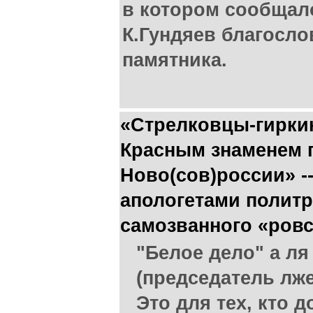
в котором сообщало
К.Гундяев благосло
памятника.
«Стрелковцы-гирк
Красным знаменем 
Ново(сов)россии» -
апологетами политр
самозванного «ров
"Белое дело" а ля
(председатель лж
Это для тех, кто д