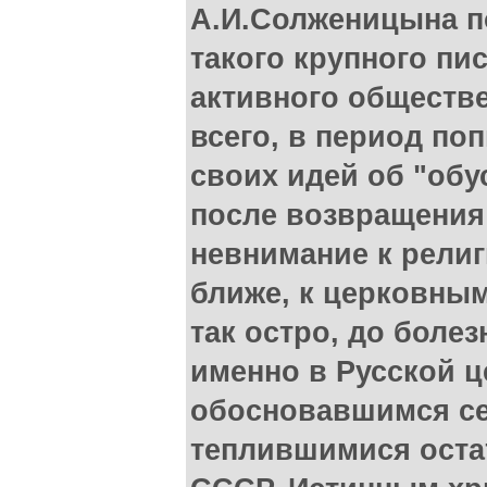
А.И.Солженицына п
такого крупного пи
активного обществе
всего, в период по
своих идей об "обу
после возвращения
невнимание к рели
ближе, к церковны
так остро, до боле
именно в Русской ц
обосновавшимся се
теплившимися оста