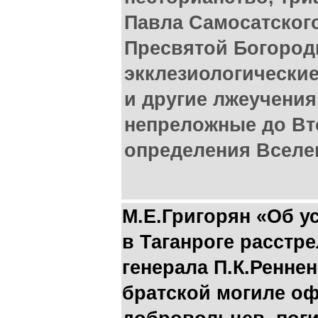
Павла Самосатского
Пресвятой Богород
экклезиологические
и другие лжеучения
непреложные до Вт
определения Вселе
М.Е.Григорян «Об у
в Таганроге расстр
генерала П.К.Ренне
братской могиле о