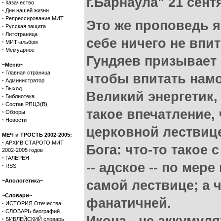
г.Барнаула" 21 сент
·
Казачество
·
Дни нашей жизни
·
Репрессирование МИТ
Это же проповедь я
·
Русская защита
·
Литстраница
себе ничего не впит
·
МИТ-альбом
·
Мемуарное
Гундяев призывает 
~Меню~
·
Главная страница
чтобы впитать намо
·
Администратор
·
Выход
Великий энергетик,
·
Библиотека
·
Состав РПЦЗ(В)
такое впечатление,
·
Обзоры
·
Новости
церковной лествиц
МЕЧ и ТРОСТЬ 2002-2005:
·
АРХИВ СТАРОГО МИТ
Бога: что-то такое
2002-2005 годов
·
ГАЛЕРЕЯ
-- адское -- по мер
·
RSS
~Апологетика~
самой лествице; а ч
~Словари~
фанатичней.
·
ИСТОРИЯ Отечества
·
СЛОВАРЬ биографий
·
БИБЛЕЙСКИЙ словарь