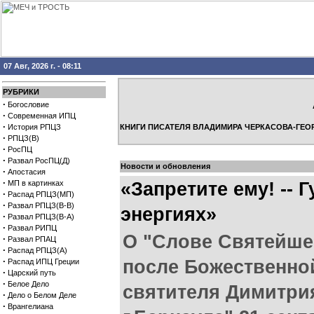
07 Авг, 2026 г. - 08:11
РУБРИКИ
·
Богословие
·
Современная ИПЦ
·
История РПЦЗ
КНИГИ ПИСАТЕЛЯ ВЛАДИМИРА ЧЕРКАСОВА-ГЕО
·
РПЦЗ(В)
·
РосПЦ
·
Развал РосПЦ(Д)
Новости и обновления
·
Апостасия
·
МП в картинках
«Запретите ему! -- 
·
Распад РПЦЗ(МП)
·
Развал РПЦЗ(В-В)
энергиях»
·
Развал РПЦЗ(В-А)
·
Развал РИПЦ
О "Слове Святейше
·
Развал РПАЦ
·
Распад РПЦЗ(А)
·
после Божественно
Распад ИПЦ Греции
·
Царский путь
·
Белое Дело
святителя Димитри
·
Дело о Белом Деле
·
Врангелиана