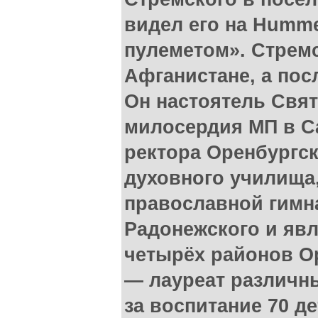
видел его на Humme
пулеметом». Стремс
Афганистане, а пос
Он настоятель Свя
милосердия МП в Са
ректора Оренбургс
духовного училища
православной гимн
Радонежского и яв
четырёх районов О
— лауреат различны
за воспитание 70 д