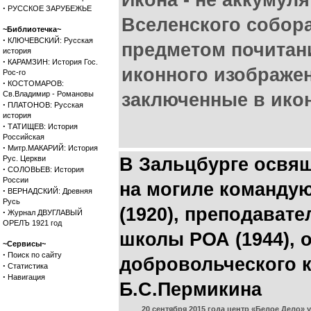
Икона - не аккумуля
·
РУССКОЕ ЗАРУБЕЖЬЕ
Вселенского собора
~Библиотечка~
·
КЛЮЧЕВСКИЙ: Русская
предметом почитан
история
·
КАРАМЗИН: История Гос.
иконного изображен
Рос-го
·
КОСТОМАРОВ:
Св.Владимир - Романовы
заключенные в икон
·
ПЛАТОНОВ: Русская
история
·
ТАТИЩЕВ: История
Российская
·
Митр.МАКАРИЙ: История
Рус. Церкви
В Зальцбурге освя
·
СОЛОВЬЕВ: История
России
на могиле командую
·
ВЕРНАДСКИЙ: Древняя
Русь
(1920), преподават
·
Журнал ДВУГЛАВЫЙ
ОРЕЛЪ 1921 год
школы РОА (1944), 
~Сервисы~
·
Поиск по сайту
добровольческого к
·
Статистика
·
Навигация
Б.С.Пермикина
20 сентября 2015 года центр «Белое Дело»