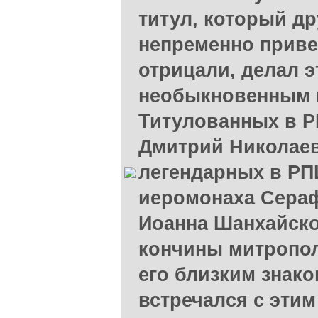
титул, который д
непременно приве
отрицали, делал э
необыкновенным 
Титулованных в Р
Дмитрий Николае
легендарных в РП
иеромонаха Сераф
Иоанна Шанхайско
кончины митропол
его близким знак
встречался с эти