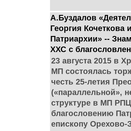
А.Буздалов «Деяте
Георгия Кочеткова
Патриархии» -- Зна
ХХС с благословлен
23 августа 2015 в 
МП состоялась торж
честь 25-летия Пре
(«параллельной», н
структуре в МП РПЦ
благословению Пат
епископу Орехово-