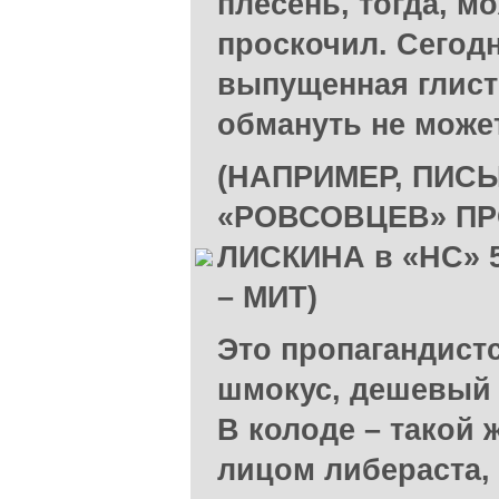
плесень, тогда, м
проскочил. Сегод
выпущенная глист
обмануть не может
(НАПРИМЕР, ПИС
«РОВСОВЦЕВ» ПР
ЛИСКИНА в «НС» 5
– МИТ)
Это пропагандист
шмокус, дешевый 
В колоде – такой 
лицом либераста,