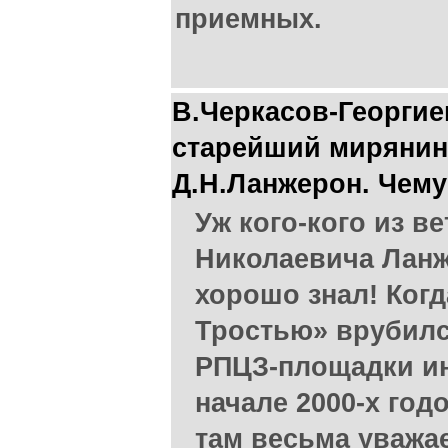
приемных.
В.Черкасов-Георгие
старейший миряни
Д.Н.Ланжерон. Чему
Уж кого-кого из в
Николаевича Ланж
хорошо знал! Ког
Тростью» врубилс
РПЦЗ-площадки ин
начале 2000-х го
там весьма уважа