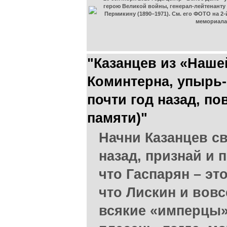
герою Великой войны, генерал-лейтенанту
Пермикину (1890–1971). См. его ФОТО на 2
мемориала
"Казанцев из «Нашей
Коминтерна, упырь-
почти год назад, п
памяти)"
Начни Казанцев с
назад, признай и 
что Гаспарян – э
что Лискин и вовс
всякие «имперцы»