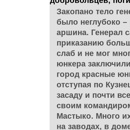
добровольцев, поги
Закопано тело ге
было неглубоко – 
аршина. Генерал 
приказанию больш
слаб и не мог мног
юнкера заключили
город красные юнк
отступая по Кузне
засаду и почти вс
своим командиром
Мастыко. Много и
на заводах, в дом