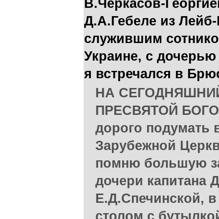
В.Черкасов-Георгие
Д.А.Гебеле из Лейб-
служившим сотнико
Украине, с дочерью
я встречался в Брю
НА СЕГОДНЯШНИ
ПРЕСВЯТОЙ БОГО
дорого подумать 
Зарубежной Церкв
помню большую з
дочери капитана Д
Е.Д.Спечинской, в
столом с бутылкой