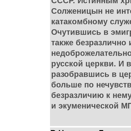
СССР. Истинным хр
Солженицын не инте
катакомбному служ
Очутившись в эмигр
также безразлично 
недоброжелательно
русской церкви. И в
разобравшись в це
больше по нечувст
безразличию к нему
и экуменической МП