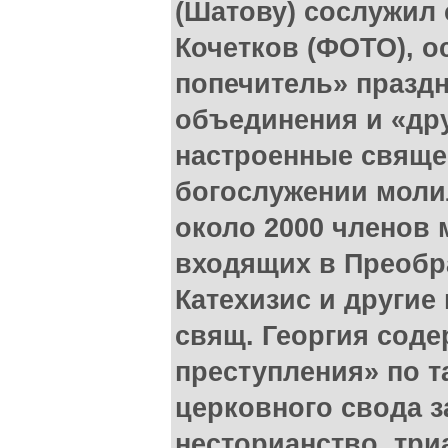
(Шатову) сослужил
Кочетков (ФОТО), о
попечитель» празд
объединения и «дру
настроенные свяще
богослужении моли
около 2000 членов 
входящих в Преобр
Катехизис и други
свящ. Георгия соде
преступления» по т
церковного свода з
несторианство, три