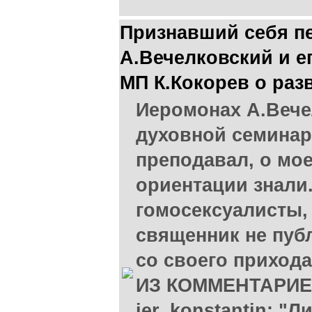
Признавший себя п
А.Вечелковский и 
МП К.Кокорев о раз
Иеромонах А.Вече
духовной семинари
преподавал, о мо
ориентации знали.
гомосексуалисты, 
священник не пуб
со своего прихода
ИЗ КОММЕНТАРИЕВ.
ier_konstantin: "