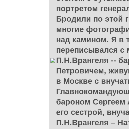
портретом генерал
Бродили по этой 
многие фотографи
над камином. Я в 
переписывался с
П.Н.Врангеля -- б
Петровичем, живу
в Москве с внуча
Главнокомандующ
бароном Сергеем 
его сестрой, вну
П.Н.Врангеля – Н