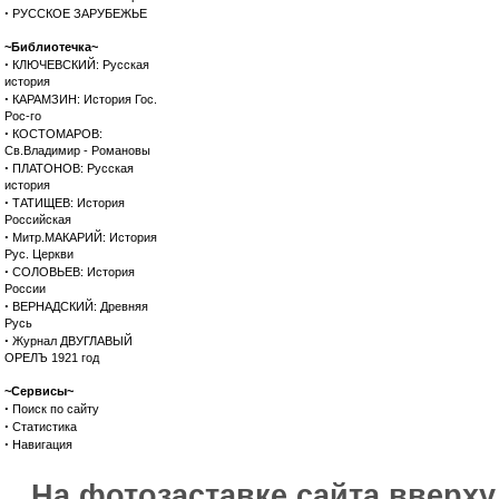
·
РУССКОЕ ЗАРУБЕЖЬЕ
~Библиотечка~
·
КЛЮЧЕВСКИЙ: Русская
история
·
КАРАМЗИН: История Гос.
Рос-го
·
КОСТОМАРОВ:
Св.Владимир - Романовы
·
ПЛАТОНОВ: Русская
история
·
ТАТИЩЕВ: История
Российская
·
Митр.МАКАРИЙ: История
Рус. Церкви
·
СОЛОВЬЕВ: История
России
·
ВЕРНАДСКИЙ: Древняя
Русь
·
Журнал ДВУГЛАВЫЙ
ОРЕЛЪ 1921 год
~Сервисы~
·
Поиск по сайту
·
Статистика
·
Навигация
На фотозаставке сайта вверх