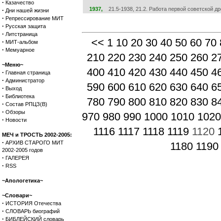
·
Казачество
1937,
21.5-1938, 21.2. Работа первой советской д
·
Дни нашей жизни
·
Репрессирование МИТ
·
Русская защита
·
Литстраница
<<
1
10
20
30
40
50
60
70
·
МИТ-альбом
·
Мемуарное
210
220
230
240
250
260
2
~Меню~
400
410
420
430
440
450
4
·
Главная страница
·
Администратор
590
600
610
620
630
640
6
·
Выход
·
Библиотека
780
790
800
810
820
830
8
·
Состав РПЦЗ(В)
·
Обзоры
970
980
990
1000
1010
1020
·
Новости
1116
1117
1118
1119
1120
МЕЧ и ТРОСТЬ 2002-2005:
·
АРХИВ СТАРОГО МИТ
1180
1190
2002-2005 годов
·
ГАЛЕРЕЯ
·
RSS
~Апологетика~
~Словари~
·
ИСТОРИЯ Отечества
·
СЛОВАРЬ биографий
·
БИБЛЕЙСКИЙ словарь