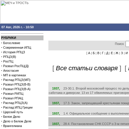
07 Авг, 2026 г. - 10:50
РУБРИКИ
·
Богословие
Поиск
·
Современная ИПЦ
·
История РПЦЗ
[
А
|
Б
|
В
|
Г
|
Д
|
Е
|
Ж
|
З
|
И
·
РПЦЗ(В)
·
РосПЦ
·
Развал РосПЦ(Д)
[
Все статьи словаря
] [
·
Апостасия
·
МП в картинках
·
Распад РПЦЗ(МП)
·
Развал РПЦЗ(В-В)
·
1937,
23-30.1. Второй московский процесс по делу 
Развал РПЦЗ(В-А)
саботажа и диверсии. 13 из 17 обвиняемых приговоре
·
Развал РИПЦ
·
Развал РПАЦ
·
Распад РПЦЗ(А)
1937,
17.3. Закон, запрещавший крестьянам покида
·
Распад ИПЦ Греции
·
Царский путь
1937,
1.4. Официальное сообщение о выполнении 2-
·
Белое Дело
·
Дело о Белом Деле
1937,
28.4. Постановление СНК СССР о 3-м пятиле
·
Врангелиана