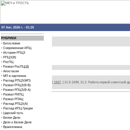
07 Авг, 2026 г. - 01:25
РУБРИКИ
·
Богословие
·
Современная ИПЦ
·
История РПЦЗ
·
РПЦЗ(В)
·
РосПЦ
·
Развал РосПЦ(Д)
·
Апостасия
·
МП в картинках
·
Распад РПЦЗ(МП)
[
1937,
] 21.5-1938, 21.2. Работа первой советской
·
Развал РПЦЗ(В-В)
·
Развал РПЦЗ(В-А)
·
Развал РИПЦ
·
Развал РПАЦ
·
Распад РПЦЗ(А)
·
Распад ИПЦ Греции
·
Царский путь
·
Белое Дело
·
Дело о Белом Деле
·
Врангелиана