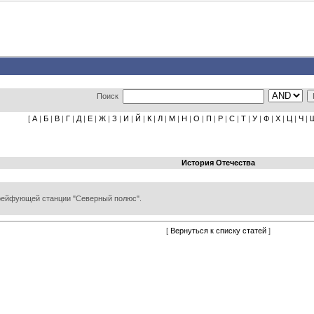
Поиск
[
А
|
Б
|
В
|
Г
|
Д
|
Е
|
Ж
|
З
|
И
|
Й
|
К
|
Л
|
М
|
Н
|
О
|
П
|
Р
|
С
|
Т
|
У
|
Ф
|
Х
|
Ц
|
Ч
|
История Отечества
 дрейфующей станции "Северный полюс".
[
Вернуться к списку статей
]