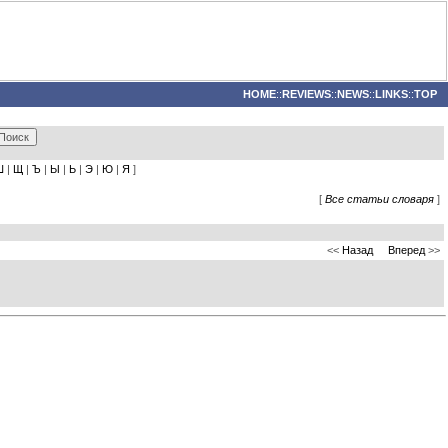
HOME
::
REVIEWS
::
NEWS
::
LINKS
::
TOP
Ш
|
Щ
|
Ъ
|
Ы
|
Ь
|
Э
|
Ю
|
Я
]
[
Все статьи словаря
]
<<
Назад
Вперед
>>