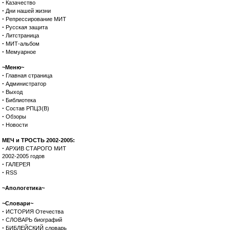
·
Казачество
·
Дни нашей жизни
·
Репрессирование МИТ
·
Русская защита
·
Литстраница
·
МИТ-альбом
·
Мемуарное
~Меню~
·
Главная страница
·
Администратор
·
Выход
·
Библиотека
·
Состав РПЦЗ(В)
·
Обзоры
·
Новости
МЕЧ и ТРОСТЬ 2002-2005:
·
АРХИВ СТАРОГО МИТ
2002-2005 годов
·
ГАЛЕРЕЯ
·
RSS
~Апологетика~
~Словари~
·
ИСТОРИЯ Отечества
·
СЛОВАРЬ биографий
·
БИБЛЕЙСКИЙ словарь