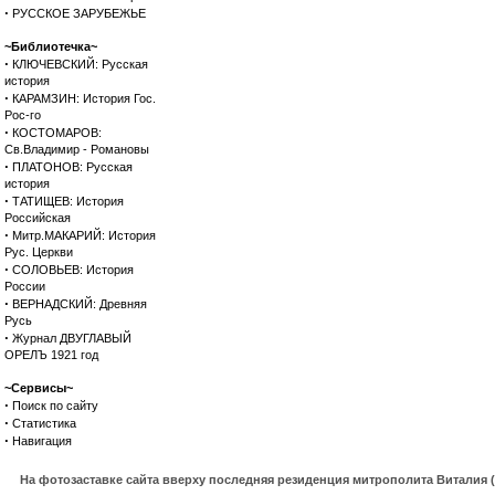
·
РУССКОЕ ЗАРУБЕЖЬЕ
~Библиотечка~
·
КЛЮЧЕВСКИЙ: Русская
история
·
КАРАМЗИН: История Гос.
Рос-го
·
КОСТОМАРОВ:
Св.Владимир - Романовы
·
ПЛАТОНОВ: Русская
история
·
ТАТИЩЕВ: История
Российская
·
Митр.МАКАРИЙ: История
Рус. Церкви
·
СОЛОВЬЕВ: История
России
·
ВЕРНАДСКИЙ: Древняя
Русь
·
Журнал ДВУГЛАВЫЙ
ОРЕЛЪ 1921 год
~Сервисы~
·
Поиск по сайту
·
Статистика
·
Навигация
На фотозаставке сайта вверху последняя резиденция митрополита Виталия 