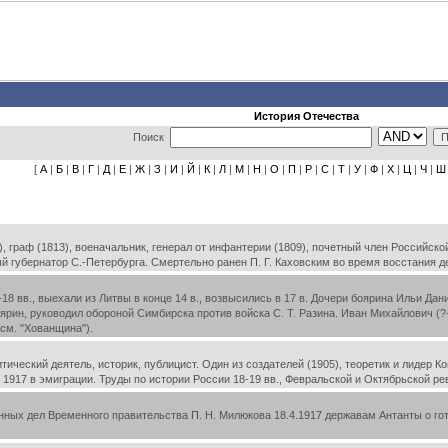
История Отечества
Поиск
[
А
|
Б
|
В
|
Г
|
Д
|
Е
|
Ж
|
З
|
И
|
Й
|
К
|
Л
|
М
|
Н
|
О
|
П
|
Р
|
С
|
Т
|
У
|
Ф
|
Х
|
Ц
|
Ч
|
Ш
 граф (1813), военачальник, генерал от инфантерии (1809), почетный член Российск
 губернатор С.-Петербурга. Смертельно ранен П. Г. Каховским во время восстания д
8 вв., выехали из Литвы в конце 14 в., возвысились в 17 в. Дочери боярина Ильи Дан
оярин, руководил обороной Симбирска против войска С. Т. Разина. Иван Михайлович (?
см. "Хованщина").
ический деятель, историк, публицист. Один из создателей (1905), теоретик и лидер 
я 1917 в эмиграции. Труды по истории России 18-19 вв., Февральской и Октябрьской р
ых дел Временного правительства П. Н. Милюкова 18.4.1917 державам Антанты о го