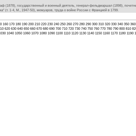
аф (1878), государственный и военный деятель, генерал-фельдмаршал (1898), почетны
" (т. 1-4, М., 1947-50), мемуаров, труда о войне России с Францией в 1799.
0
160
170
180
190
200
210
220
230
240
250
260
270
280
290
300
310
320
330
340
350
360
10
620
630
640
650
660
670
680
690
700
710
720
730
740
750
760
770
780
790
800
810
82
1030
1040
1050
1060
1070
1080
1090
1100
1110
1120
1130
1140
1150
1160
1170
1180
1190