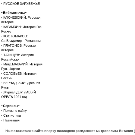
·
РУССКОЕ ЗАРУБЕЖЬЕ
~Библиотечка~
·
КЛЮЧЕВСКИЙ: Русская
история
·
КАРАМЗИН: История Гос.
Рос-го
·
КОСТОМАРОВ:
Св.Владимир - Романовы
·
ПЛАТОНОВ: Русская
история
·
ТАТИЩЕВ: История
Российская
·
Митр.МАКАРИЙ: История
Рус. Церкви
·
СОЛОВЬЕВ: История
России
·
ВЕРНАДСКИЙ: Древняя
Русь
·
Журнал ДВУГЛАВЫЙ
ОРЕЛЪ 1921 год
~Сервисы~
·
Поиск по сайту
·
Статистика
·
Навигация
На фотозаставке сайта вверху последняя резиденция митрополита Виталия 