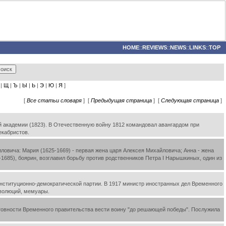
HOME
::
REVIEWS
::
NEWS
::
LINKS
::
TOP
|
Щ
|
Ъ
|
Ы
|
Ь
|
Э
|
Ю
|
Я
]
[
Все статьи словаря
] [
Предыдущая страница
] [
Следующая страница
]
ой академии (1823). В Отечественную войну 1812 командовал авангардом при
екабристов.
иловича: Мария (1625-1669) - первая жена царя Алексея Михайловича; Анна - жена
-1685), боярин, возглавил борьбу против родственников Петра I Нарышкиных, один из
Конституционно-демократической партии. В 1917 министр иностранных дел Временного
еволюций, мемуары.
товности Временного правительства вести воину "до решающей победы". Послужила