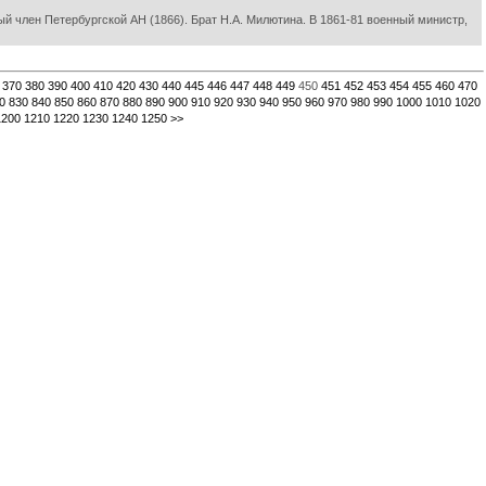
й член Петербургской АН (1866). Брат Н.А. Милютина. В 1861-81 военный министр,
370
380
390
400
410
420
430
440
445
446
447
448
449
450
451
452
453
454
455
460
470
0
830
840
850
860
870
880
890
900
910
920
930
940
950
960
970
980
990
1000
1010
1020
1200
1210
1220
1230
1240
1250
>>