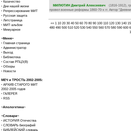
·
Казачество
МИЛЮТИН Дмитрий Алексеевич
(1816-1912), гр
·
Дни нашей жизни
провел военные реформы 1860-70-х гг. Автор "Дневника
·
Репрессирование МИТ
·
Русская защита
·
Литстраница
<<
1
10
20
30
40
50
60
70
80
90
100
110
120
130
140
15
·
МИТ-альбом
480
490
500
510
520
530
540
550
560
570
580
590
600
6
·
Мемуарное
~Меню~
·
Главная страница
·
Администратор
·
Выход
·
Библиотека
·
Состав РПЦЗ(В)
·
Обзоры
·
Новости
МЕЧ и ТРОСТЬ 2002-2005:
·
АРХИВ СТАРОГО МИТ
2002-2005 годов
·
ГАЛЕРЕЯ
·
RSS
~Апологетика~
~Словари~
·
ИСТОРИЯ Отечества
·
СЛОВАРЬ биографий
·
БИБЛЕЙСКИЙ словарь