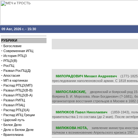
09 Авг, 2026 г. - 15:30
РУБРИКИ
·
Богословие
·
Современная ИПЦ
·
История РПЦЗ
·
РПЦЗ(В)
·
РосПЦ
·
Развал РосПЦ(Д)
·
Апостасия
МИЛОРАДОВИЧ Михаил Андреевич
(1771-1825),
·
МП в картинках
преследовании наполеоновской армии. С 1818 военный
·
Распад РПЦЗ(МП)
·
Развал РПЦЗ(В-В)
МИЛОСЛАВСКИЕ,
дворянский и боярский род 15-1
·
Развал РПЦЗ(В-А)
боярина Б. И. Морозова. Иван Богданович (?-1681), б
·
Развал РИПЦ
организаторов восстания стрельцов в Москве в 1682 (
·
Развал РПАЦ
·
Распад РПЦЗ(А)
МИЛЮКОВ Павел Николаевич
(1859-1943), полит
·
Распад ИПЦ Греции
правительства 1-го состава (до 2 мая). После октябр
·
Царский путь
·
Белое Дело
МИЛЮКОВА НОТА,
заявление министра иностранн
·
Дело о Белом Деле
толчком к возникновению Апрельского кризиса 1917.
·
Врангелиана