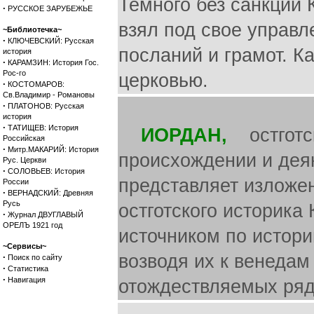
Темного без санкции 
·
РУССКОЕ ЗАРУБЕЖЬЕ
взял под свое управ
~Библиотечка~
·
КЛЮЧЕВСКИЙ: Русская
посланий и грамот. К
история
·
КАРАМЗИН: История Гос.
Рос-го
церковью.
·
КОСТОМАРОВ:
Св.Владимир - Романовы
·
ПЛАТОНОВ: Русская
история
·
ТАТИЩЕВ: История
ИОРДАН,
остготски
Российская
·
Митр.МАКАРИЙ: История
происхождении и деян
Рус. Церкви
·
СОЛОВЬЕВ: История
представляет изложе
России
·
ВЕРНАДСКИЙ: Древняя
Русь
остготского историка
·
Журнал ДВУГЛАВЫЙ
ОРЕЛЪ 1921 год
источником по истори
~Сервисы~
возводя их к венедам
·
Поиск по сайту
·
Статистика
·
Навигация
отождествляемых ряд