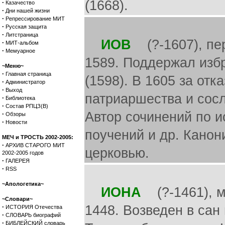
(1668).
·
Казачество
·
Дни нашей жизни
·
Репрессирование МИТ
·
Русская защита
·
Литстраница
ИОВ
(?-1607), пер
·
МИТ-альбом
·
Мемуарное
1589. Поддержал изб
~Меню~
·
Главная страница
(1598). В 1605 за от
·
Администратор
·
Выход
патриаршества и сос
·
Библиотека
·
Состав РПЦЗ(В)
Автор сочинений по и
·
Обзоры
·
Новости
поучений и др. Кано
МЕЧ и ТРОСТЬ 2002-2005:
·
АРХИВ СТАРОГО МИТ
церковью.
2002-2005 годов
·
ГАЛЕРЕЯ
·
RSS
~Апологетика~
ИОНА
(?-1461), м
~Словари~
·
1448. Возведен в сан 
ИСТОРИЯ Отечества
·
СЛОВАРЬ биографий
·
БИБЛЕЙСКИЙ словарь