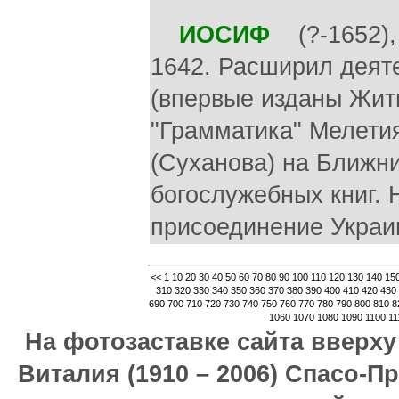
ИОСИФ
(?-1652), 
1642. Расширил деяте
(впервые изданы Жити
"Грамматика" Мелетия
(Суханова) на Ближни
богослужебных книг. 
присоединение Украи
<<
1
10
20
30
40
50
60
70
80
90
100
110
120
130
140
15
310
320
330
340
350
360
370
380
390
400
410
420
430
690
700
710
720
730
740
750
760
770
780
790
800
810
8
1060
1070
1080
1090
1100
11
На фотозаставке сайта вверх
Виталия (1910 – 2006) Спасо-П