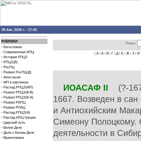
09 Авг, 2026 г. - 17:42
РУБРИКИ
Поиск
·
Богословие
·
Современная ИПЦ
[
А
|
Б
|
В
|
Г
|
Д
|
Е
|
Ж
|
З
|
И
·
История РПЦЗ
·
РПЦЗ(В)
·
РосПЦ
·
Развал РосПЦ(Д)
·
Апостасия
·
МП в картинках
ИОАСАФ II
(?-1672
·
Распад РПЦЗ(МП)
·
Развал РПЦЗ(В-В)
1667. Возведен в са
·
Развал РПЦЗ(В-А)
·
Развал РИПЦ
·
Развал РПАЦ
и Антиохийским Мака
·
Распад РПЦЗ(А)
·
Распад ИПЦ Греции
Симеону Полоцкому. 
·
Царский путь
·
Белое Дело
деятельности в Сиби
·
Дело о Белом Деле
·
Врангелиана