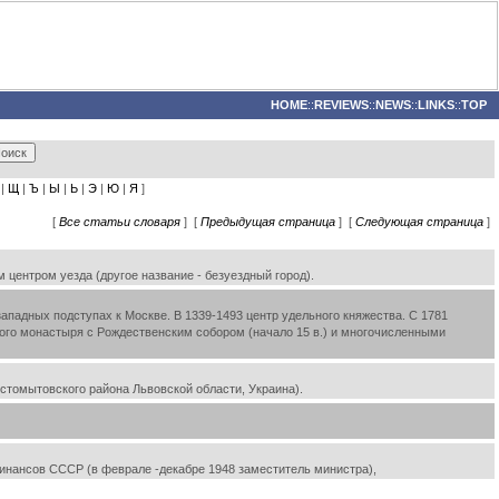
HOME
::
REVIEWS
::
NEWS
::
LINKS
::
TOP
|
Щ
|
Ъ
|
Ы
|
Ь
|
Э
|
Ю
|
Я
]
[
Все статьи словаря
] [
Предыдущая страница
] [
Следующая страница
]
ентром уезда (другое название - безуездный город).
ападных подступах к Москве. В 1339-1493 центр удельного княжества. С 1781
кого монастыря с Рождественским собором (начало 15 в.) и многочисленными
устомытовского района Львовской области, Украина).
финансов СССР (в феврале -декабре 1948 заместитель министра),