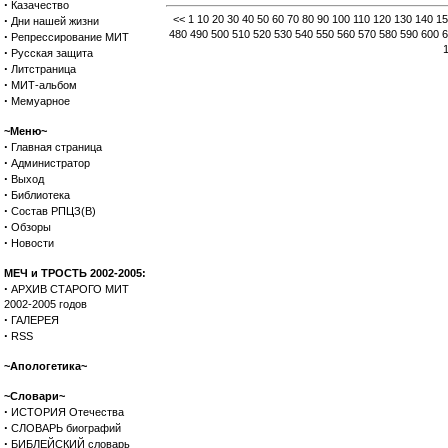
·
Казачество
·
<<
1
10
20
30
40
50
60
70
80
90
100
110
120
130
140
15
Дни нашей жизни
480
490
500
510
520
530
540
550
560
570
580
590
600
6
·
Репрессирование МИТ
·
Русская защита
·
Литстраница
·
МИТ-альбом
·
Мемуарное
~Меню~
·
Главная страница
·
Администратор
·
Выход
·
Библиотека
·
Состав РПЦЗ(В)
·
Обзоры
·
Новости
МЕЧ и ТРОСТЬ 2002-2005:
·
АРХИВ СТАРОГО МИТ
2002-2005 годов
·
ГАЛЕРЕЯ
·
RSS
~Апологетика~
~Словари~
·
ИСТОРИЯ Отечества
·
СЛОВАРЬ биографий
·
БИБЛЕЙСКИЙ словарь