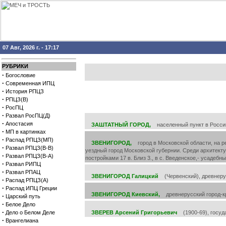
07 Авг, 2026 г. - 17:17
РУБРИКИ
·
Богословие
·
Современная ИПЦ
·
История РПЦЗ
·
РПЦЗ(В)
·
РосПЦ
·
Развал РосПЦ(Д)
·
Апостасия
ЗАШТАТНЫЙ ГОРОД,
населенный пункт в Российс
·
МП в картинках
·
Распад РПЦЗ(МП)
ЗВЕНИГОРОД,
город в Московской области, на ре
·
Развал РПЦЗ(В-В)
уездный город Московской губернии. Среди архитекту
·
Развал РПЦЗ(В-А)
постройками 17 в. Близ 3., в с. Введенское,- усадебн
·
Развал РИПЦ
·
Развал РПАЦ
ЗВЕНИГОРОД Галицкий
(Червенский), древнерусс
·
Распад РПЦЗ(А)
·
Распад ИПЦ Греции
ЗВЕНИГОРОД Киевский,
древнерусский город-кре
·
Царский путь
·
Белое Дело
·
Дело о Белом Деле
ЗВЕРЕВ Арсений Григорьевич
(1900-69), госуда
·
Врангелиана