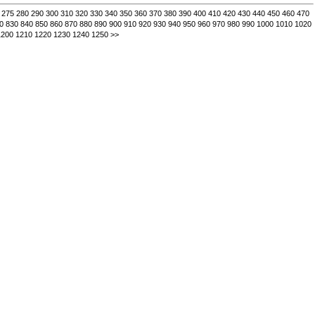
275
280
290
300
310
320
330
340
350
360
370
380
390
400
410
420
430
440
450
460
470
0
830
840
850
860
870
880
890
900
910
920
930
940
950
960
970
980
990
1000
1010
1020
1200
1210
1220
1230
1240
1250
>>