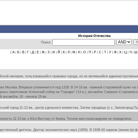
История Отечества
Поиск
[
А
|
Б
|
В
|
Г
|
Д
|
Е
|
Ж
|
З
|
И
|
Й
|
К
|
Л
|
М
|
Н
|
О
|
П
|
Р
|
С
|
Т
|
У
|
Ф
|
Х
|
Ц
|
Ч
|
Ш
кой империи, пользовавшийся правами города, но не являвшийся административным ц
ке Москва. Впервые упоминается под 1328. В 14-16 вв.- важный сторожевой пункт на з
рных памятников Успенский собор на "Городке" (14 в.), ансамбль Саввино-Сторожевс
ый ансамбль 18 - начала 19 вв.
кий город 11-13 вв., центр удельного княжества. Затем городище (у с. Звенигород П
пость 11-13 вв. к Юго-Востоку от Киева. Точное местонахождение не определено.
рственный деятель. Доктор экономических наук (1959). В 1938-60 нарком (министр) 