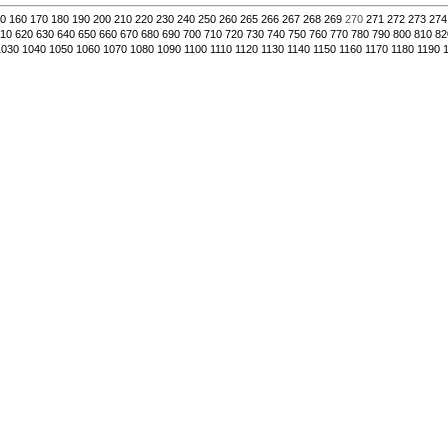
0
160
170
180
190
200
210
220
230
240
250
260
265
266
267
268
269
270
271
272
273
274
10
620
630
640
650
660
670
680
690
700
710
720
730
740
750
760
770
780
790
800
810
82
1030
1040
1050
1060
1070
1080
1090
1100
1110
1120
1130
1140
1150
1160
1170
1180
1190