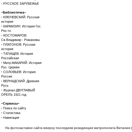
·
РУССКОЕ ЗАРУБЕЖЬЕ
~Библиотечка~
·
КЛЮЧЕВСКИЙ: Русская
история
·
КАРАМЗИН: История Гос.
Рос-го
·
КОСТОМАРОВ:
Св.Владимир - Романовы
·
ПЛАТОНОВ: Русская
история
·
ТАТИЩЕВ: История
Российская
·
Митр.МАКАРИЙ: История
Рус. Церкви
·
СОЛОВЬЕВ: История
России
·
ВЕРНАДСКИЙ: Древняя
Русь
·
Журнал ДВУГЛАВЫЙ
ОРЕЛЪ 1921 год
~Сервисы~
·
Поиск по сайту
·
Статистика
·
Навигация
На фотозаставке сайта вверху последняя резиденция митрополита Виталия 