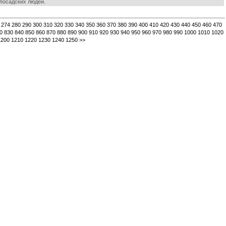
 посадских людей.
274
280
290
300
310
320
330
340
350
360
370
380
390
400
410
420
430
440
450
460
470
0
830
840
850
860
870
880
890
900
910
920
930
940
950
960
970
980
990
1000
1010
1020
1200
1210
1220
1230
1240
1250
>>