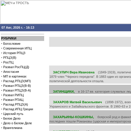
07 Авг, 2026 г. - 16:13
РУБРИКИ
·
Богословие
·
Современная ИПЦ
·
История РПЦЗ
·
РПЦЗ(В)
·
РосПЦ
·
Развал РосПЦ(Д)
·
Апостасия
ЗАСУЛИЧ Вера Ивановна
(1849-1919), политичес
·
МП в картинках
1879 член "Черного передела". В 1883 один из органи
·
Распад РПЦЗ(МП)
политической деятельности отошла.
·
Развал РПЦЗ(В-В)
·
Развал РПЦЗ(В-А)
ЗАТИНЩИКИ,
в 16-17 вв. категория служилых люде
·
Развал РИПЦ
·
Развал РПАЦ
ЗАХАРОВ Матвей Васильевич
(1898-1972), воена
·
Распад РПЦЗ(А)
Украинского и Забайкальского фронтов. В 1960-63 и 
·
Распад ИПЦ Греции
·
Царский путь
ЗАХАРЬИНЫ-КОШКИНЫ,
боярской род и фамилия
·
Белое Дело
последних пошли Романовы (царская и императорская
·
Дело о Белом Деле
·
Врангелиана