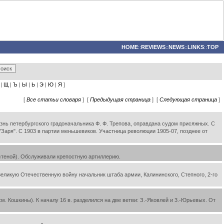
HOME
::
REVIEWS
::
NEWS
::
LINKS
::
TOP
|
Щ
|
Ъ
|
Ы
|
Ь
|
Э
|
Ю
|
Я
]
[
Все статьи словаря
] [
Предыдущая страница
] [
Следующая страница
]
изнь петербургского градоначальника Ф. Ф. Трепова, оправдана судом присяжных. С
 "Заря". С 1903 в партии меньшевиков. Участница революции 1905-07, позднее от
 стеной). Обслуживали крепостную артиллерию.
Великую Отечественную войну начальник штаба армии, Калининского, Степного, 2-го
 Кошкины). К началу 16 в. разделился на две ветви: З.-Яковлей и 3.-Юрьевых. От