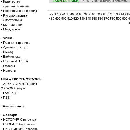
·
ЗАХРЕБЕТНИКИ,
в 15-17 вв. категория зависимых
Казачество
·
Дни нашей жизни
·
Репрессирование МИТ
<<
1
10
20
30
40
50
60
70
80
90
100
110
120
130
140
15
·
Русская защита
480
490
500
510
520
530
540
550
560
570
580
590
600
6
·
Литстраница
·
МИТ-альбом
·
Мемуарное
~Меню~
·
Главная страница
·
Администратор
·
Выход
·
Библиотека
·
Состав РПЦЗ(В)
·
Обзоры
·
Новости
МЕЧ и ТРОСТЬ 2002-2005:
·
АРХИВ СТАРОГО МИТ
2002-2005 годов
·
ГАЛЕРЕЯ
·
RSS
~Апологетика~
~Словари~
·
ИСТОРИЯ Отечества
·
СЛОВАРЬ биографий
·
БИБЛЕЙСКИЙ словарь