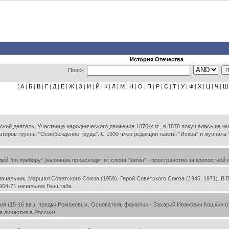
История Отечества
Поиск
[
А
|
Б
|
В
|
Г
|
Д
|
Е
|
Ж
|
З
|
И
|
Й
|
К
|
Л
|
М
|
Н
|
О
|
П
|
Р
|
С
|
Т
|
У
|
Ф
|
Х
|
Ц
|
Ч
|
Ш
кий деятель. Участница народнического движения 1870-х гг., в 1878 покушалась на ж
заторов группы "Освобождение труда". С 1900 член редакции газеты "Искра" и журнала
й "по прибору" (название происходит от слова "затин" - пространство за крепостной
чальник, Маршал Советского Союза (1959), Герой Советского Союза (1945, 1971). В 
1964-71 начальник Генштаба.
 (15-16 вв.), предки Романовых. Основатель фамилии - Захарий Иванович Кошкин (см.
 династия в России).