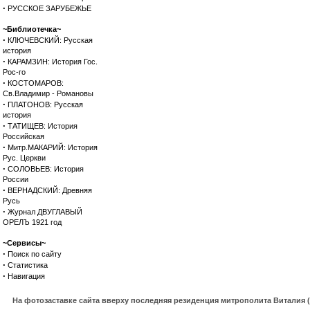
·
РУССКОЕ ЗАРУБЕЖЬЕ
~Библиотечка~
·
КЛЮЧЕВСКИЙ: Русская
история
·
КАРАМЗИН: История Гос.
Рос-го
·
КОСТОМАРОВ:
Св.Владимир - Романовы
·
ПЛАТОНОВ: Русская
история
·
ТАТИЩЕВ: История
Российская
·
Митр.МАКАРИЙ: История
Рус. Церкви
·
СОЛОВЬЕВ: История
России
·
ВЕРНАДСКИЙ: Древняя
Русь
·
Журнал ДВУГЛАВЫЙ
ОРЕЛЪ 1921 год
~Сервисы~
·
Поиск по сайту
·
Статистика
·
Навигация
На фотозаставке сайта вверху последняя резиденция митрополита Виталия 