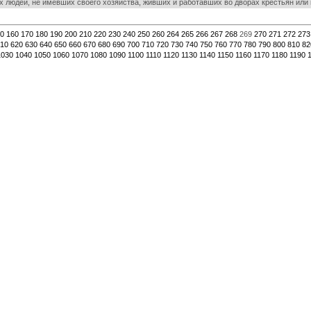
 людей, не имевших своего хозяйства, живших и работавших во дворах крестьян или
0
160
170
180
190
200
210
220
230
240
250
260
264
265
266
267
268
269
270
271
272
273
10
620
630
640
650
660
670
680
690
700
710
720
730
740
750
760
770
780
790
800
810
82
1030
1040
1050
1060
1070
1080
1090
1100
1110
1120
1130
1140
1150
1160
1170
1180
1190