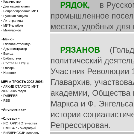
·
Казачество
РЯДОК,
в Русском 
·
Дни нашей жизни
·
Репрессирование МИТ
промышленное поселе
·
Русская защита
·
Литстраница
местах, удобных для
·
МИТ-альбом
·
Мемуарное
~Меню~
·
Главная страница
РЯЗАНОВ
(Гольде
·
Администратор
·
Выход
·
политический деятель
Библиотека
·
Состав РПЦЗ(В)
·
Обзоры
Участник Революции 1
·
Новости
Главархив, участвова
МЕЧ и ТРОСТЬ 2002-2005:
·
АРХИВ СТАРОГО МИТ
академии, Общества и
2002-2005 годов
·
ГАЛЕРЕЯ
·
RSS
Маркса и Ф. Энгельса 
~Апологетика~
истории социалистиче
~Словари~
·
Репрессирован.
ИСТОРИЯ Отечества
·
СЛОВАРЬ биографий
·
БИБЛЕЙСКИЙ словарь