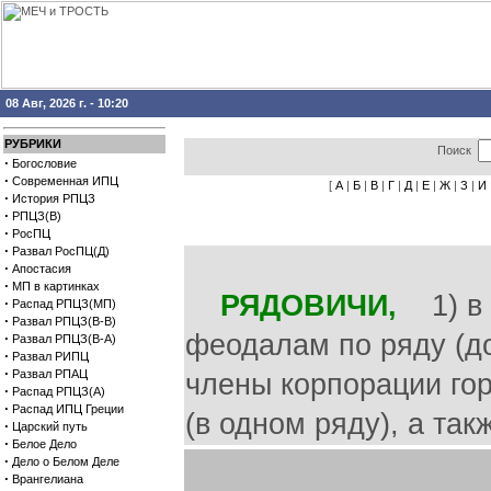
08 Авг, 2026 г. - 10:20
РУБРИКИ
Поиск
·
Богословие
·
Современная ИПЦ
[
А
|
Б
|
В
|
Г
|
Д
|
Е
|
Ж
|
З
|
И
·
История РПЦЗ
·
РПЦЗ(В)
·
РосПЦ
·
Развал РосПЦ(Д)
·
Апостасия
·
МП в картинках
РЯДОВИЧИ,
1) в 
·
Распад РПЦЗ(МП)
·
Развал РПЦЗ(В-В)
феодалам по ряду (дог
·
Развал РПЦЗ(В-А)
·
Развал РИПЦ
·
Развал РПАЦ
члены корпорации го
·
Распад РПЦЗ(А)
·
Распад ИПЦ Греции
(в одном ряду), а так
·
Царский путь
·
Белое Дело
·
Дело о Белом Деле
·
Врангелиана