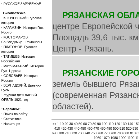
·
РУССКОЕ ЗАРУБЕЖЬЕ
РЯЗАНСКАЯ ОБЛА
~Библиотечка~
·
КЛЮЧЕВСКИЙ: Русская
история
центре Европейской ч
·
КАРАМЗИН: История Гос.
Рос-го
Площадь 39,6 тыс. км
·
КОСТОМАРОВ:
Св.Владимир - Романовы
Центр - Рязань.
·
ПЛАТОНОВ: Русская
история
·
ТАТИЩЕВ: История
Российская
·
Митр.МАКАРИЙ: История
РЯЗАНСКИЕ ГОРО
Рус. Церкви
·
СОЛОВЬЕВ: История
России
земель бывшего Ряза
·
ВЕРНАДСКИЙ: Древняя
Русь
(современная Рязанск
·
Журнал ДВУГЛАВЫЙ
ОРЕЛЪ 1921 год
областей).
~Сервисы~
·
Поиск по сайту
·
Статистика
·
Навигация
<<
1
10
20
30
40
50
60
70
80
90
100
110
120
130
140
15
410
420
430
440
450
460
470
480
490
500
510
520
530
690
700
710
720
730
740
750
760
770
780
790
800
810
8
1060
1070
1080
1090
1100
11