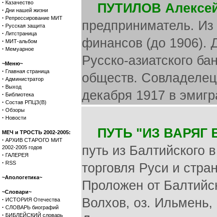
·
Казачество
ПУТИЛОВ Алексей
·
Дни нашей жизни
·
Репрессирование МИТ
предприниматель. Из
·
Русская защита
·
Литстраница
финансов (до 1906). 
·
МИТ-альбом
·
Мемуарное
Русско-азиатского ба
~Меню~
·
Главная страница
обществ. Совладелец 
·
Администратор
·
Выход
декабря 1917 в эмигр
·
Библиотека
·
Состав РПЦЗ(В)
·
Обзоры
·
Новости
ПУТЬ "ИЗ ВАРЯГ В
МЕЧ и ТРОСТЬ 2002-2005:
·
АРХИВ СТАРОГО МИТ
путь из Балтийского в
2002-2005 годов
·
ГАЛЕРЕЯ
·
RSS
торговля Руси и стра
~Апологетика~
Проложен от Балтийско
~Словари~
·
Волхов, оз. Ильмень, 
ИСТОРИЯ Отечества
·
СЛОВАРЬ биографий
·
БИБЛЕЙСКИЙ словарь