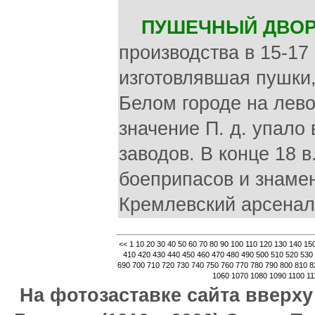
ПУШЕЧНЫЙ ДВОР 
производства в 15-17
изготовлявшая пушки,
Белом городе на лево
значение П. д. упало
заводов. В конце 18 
боеприпасов и знамен
Кремлевский арсенал,
<<
1
10
20
30
40
50
60
70
80
90
100
110
120
130
140
15
410
420
430
440
450
460
470
480
490
500
510
520
530
690
700
710
720
730
740
750
760
770
780
790
800
810
8
1060
1070
1080
1090
1100
11
На фотозаставке сайта вверх