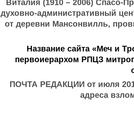
Виталия (1910 – 2006) Спасо-П
духовно-административный цен
от деревни Мансонвилль, прови
Название сайта «Меч и Т
первоиерархом РПЦЗ митроп
ПОЧТА РЕДАКЦИИ от июля 2017
адреса взлом