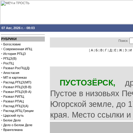
07 Авг, 2026 г. - 08:03
РУБРИКИ
Поиск
·
Богословие
·
Современная ИПЦ
[
А
|
Б
|
В
|
Г
|
Д
|
Е
|
Ж
|
З
|
И
·
История РПЦЗ
·
РПЦЗ(В)
·
РосПЦ
·
Развал РосПЦ(Д)
·
Апостасия
·
МП в картинках
ПУСТОЗЁРСК,
древ
·
Распад РПЦЗ(МП)
·
Развал РПЦЗ(В-В)
Пустое в низовьях Пе
·
Развал РПЦЗ(В-А)
·
Развал РИПЦ
·
Развал РПАЦ
Югорской земле, до 
·
Распад РПЦЗ(А)
·
Распад ИПЦ Греции
края. Место ссылки и
·
Царский путь
·
Белое Дело
·
Дело о Белом Деле
·
Врангелиана