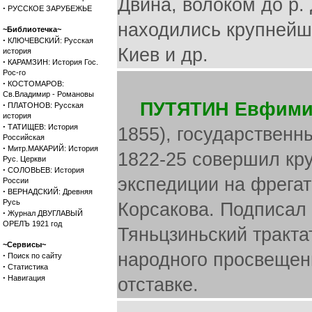
Двина, волоком до р.
·
РУССКОЕ ЗАРУБЕЖЬЕ
находились крупнейш
~Библиотечка~
·
КЛЮЧЕВСКИЙ: Русская
Киев и др.
история
·
КАРАМЗИН: История Гос.
Рос-го
·
КОСТОМАРОВ:
Св.Владимир - Романовы
ПУТЯТИН Евфими
·
ПЛАТОНОВ: Русская
история
·
ТАТИЩЕВ: История
1855), государственн
Российская
·
Митр.МАКАРИЙ: История
1822-25 совершил кру
Рус. Церкви
·
СОЛОВЬЕВ: История
экспедиции на фрегат
России
·
ВЕРНАДСКИЙ: Древняя
Русь
Корсакова. Подписал 
·
Журнал ДВУГЛАВЫЙ
ОРЕЛЪ 1921 год
Тяньцзиньский тракта
~Сервисы~
народного просвещен
·
Поиск по сайту
·
Статистика
·
Навигация
отставке.