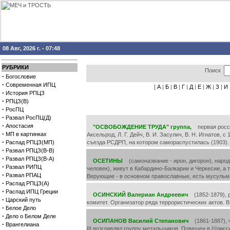
08 Авг, 2026 г. - 07:48
РУБРИКИ
Поиск
·
Богословие
·
Современная ИПЦ
[
А
|
Б
|
В
|
Г
|
Д
|
Е
|
Ж
|
З
|
И
·
История РПЦЗ
·
РПЦЗ(В)
·
РосПЦ
·
Развал РосПЦ(Д)
·
Апостасия
"ОСВОБОЖДЕНИЕ ТРУДА" группа,
первая россий
·
МП в картинках
Аксельрод, Л. Г. Дейч, В. И. Засулич, В. Н. Игнатов, 
·
Распад РПЦЗ(МП)
съезда РСДРП, на котором самораспустилась (1903).
·
Развал РПЦЗ(В-В)
·
Развал РПЦЗ(В-А)
ОСЕТИНЫ
(самоназвание - ирон, дигорон), народ
·
Развал РИПЦ
человек), живут в Кабардино-Балкарии и Черкесии, а
·
Развал РПАЦ
Верующие - в основном православные, есть мусульм
·
Распад РПЦЗ(А)
·
Распад ИПЦ Греции
ОСИНСКИЙ Валериан Андреевич
(1852-1879), р
·
Царский путь
комитет. Организатор ряда террористических актов. 
·
Белое Дело
·
Дело о Белом Деле
ОСИПАНОВ Василий Степанович
(1861-1887), ч
·
Врангелиана
III возглавлял группу метальщиков. Повешен в Шлисс