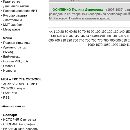
·
Казачество
·
Дни нашей жизни
ОСИПЕНКО Полина Денисовна
(1907-1939), лет
·
Репрессирование МИТ
рекордов; в сентябре 1938 совершила беспосадочный 
·
Русская защита
М. Расковой. Погибла в авиакатастрофе.
·
Литстраница
·
МИТ-альбом
·
Мемуарное
<<
1
10
20
30
40
50
60
70
80
90
100
110
120
130
140
15
410
420
430
440
450
460
470
480
490
500
510
520
530
~Меню~
690
700
710
720
730
740
750
760
770
780
790
800
810
8
·
Главная страница
1060
1070
1080
1090
1100
11
·
Администратор
·
Выход
·
Библиотека
·
Состав РПЦЗ(В)
·
Обзоры
·
Новости
МЕЧ и ТРОСТЬ 2002-2005:
·
АРХИВ СТАРОГО МИТ
2002-2005 годов
·
ГАЛЕРЕЯ
·
RSS
~Апологетика~
~Словари~
·
ИСТОРИЯ Отечества
·
СЛОВАРЬ биографий
·
БИБЛЕЙСКИЙ словарь