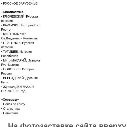
·
РУССКОЕ ЗАРУБЕЖЬЕ
~Библиотечка~
·
КЛЮЧЕВСКИЙ: Русская
история
·
КАРАМЗИН: История Гос.
Рос-го
·
КОСТОМАРОВ:
Св.Владимир - Романовы
·
ПЛАТОНОВ: Русская
история
·
ТАТИЩЕВ: История
Российская
·
Митр.МАКАРИЙ: История
Рус. Церкви
·
СОЛОВЬЕВ: История
России
·
ВЕРНАДСКИЙ: Древняя
Русь
·
Журнал ДВУГЛАВЫЙ
ОРЕЛЪ 1921 год
~Сервисы~
·
Поиск по сайту
·
Статистика
·
Навигация
На фотозаставке сайта вверх