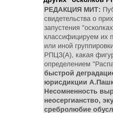
РЕДАКЦИЯ МИТ:
Пуб
свидетельства о при
запустения "осколка
классифицируем их п
или иной группировки
РПЦЗ(А), какая фигу
определением "Расп
быстрой деградаци
юрисдикции А.Пашк
Несомненность выр
неосергианство, эк
сребролюбие обусл