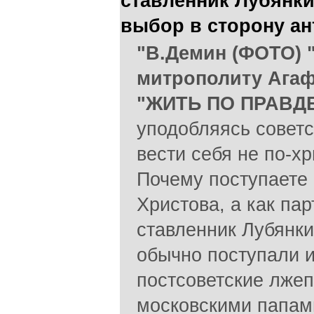
ставленник Лубянк
выбор в сторону ан
"В.Демин (ФОТО) 
митрополиту Агаф
"ЖИТЬ ПО ПРАВД
уподобляясь совет
вести себя не по-хр
Почему поступаете 
Христова, а как па
ставленник Лубянки
обычно поступали и
постсоветские лже
московскими папам