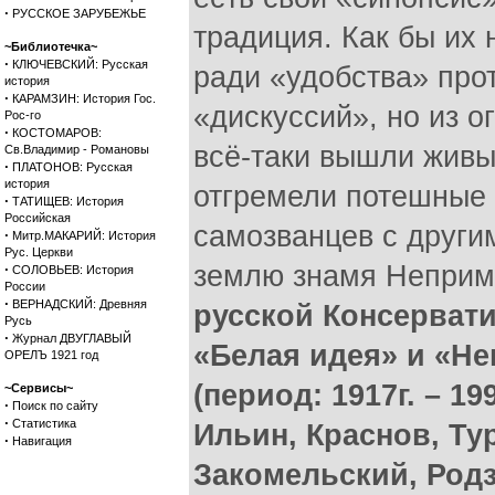
·
РУССКОЕ ЗАРУБЕЖЬЕ
традиция. Как бы их 
~Библиотечка~
·
КЛЮЧЕВСКИЙ: Русская
ради «удобства» про
история
·
КАРАМЗИН: История Гос.
«дискуссий», но из о
Рос-го
·
КОСТОМАРОВ:
всё-таки вышли живы
Св.Владимир - Романовы
·
ПЛАТОНОВ: Русская
история
отгремели потешные 
·
ТАТИЩЕВ: История
Российская
самозванцев с другим
·
Митр.МАКАРИЙ: История
Рус. Церкви
землю знамя Неприм
·
СОЛОВЬЕВ: История
России
·
ВЕРНАДСКИЙ: Древняя
русской Консерват
Русь
·
Журнал ДВУГЛАВЫЙ
«Белая идея» и «Н
ОРЕЛЪ 1921 год
(период: 1917г. – 19
~Сервисы~
·
Поиск по сайту
·
Статистика
Ильин, Краснов, Ту
·
Навигация
Закомельский, Родз