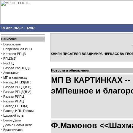
09 Авг, 2026 г. - 12:07
РУБРИКИ
·
Богословие
·
Современная ИПЦ
·
История РПЦЗ
КНИГИ ПИСАТЕЛЯ ВЛАДИМИРА ЧЕРКАСОВА-ГЕО
·
РПЦЗ(В)
·
РосПЦ
·
Развал РосПЦ(Д)
Новости и обновления
·
Апостасия
·
МП в картинках
МП В КАРТИНКАХ --
·
Распад РПЦЗ(МП)
·
Развал РПЦЗ(В-В)
эМПешное и благор
·
Развал РПЦЗ(В-А)
·
Развал РИПЦ
·
Развал РПАЦ
·
Распад РПЦЗ(А)
·
Распад ИПЦ Греции
·
Царский путь
·
Белое Дело
Ф.Мамонов <<Шахмат
·
Дело о Белом Деле
·
Врангелиана