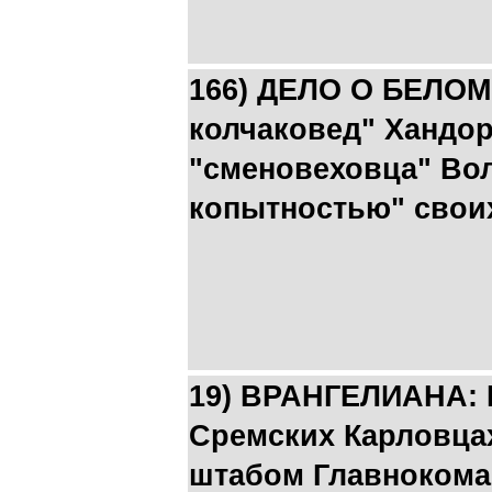
166) ДЕЛО О БЕЛОМ
колчаковед" Хандор
"сменовеховца" Вол
копытностью" своих
19) ВРАНГЕЛИАНА: 
Сремских Карловцах
штабом Главноком