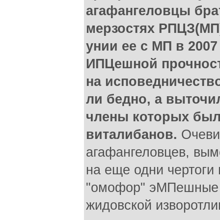
агафангеловцы бра
мерзостях РПЦЗ(МП
унии ее с МП в 2007 
ИПЦешной прочности
на исповедничество
ли бедно, а выточи
члены которых был
виталибанов.
Очеви
агафангеловцев, вым
на еще одни чертоги
"омофор" эМПешные 
жидовской изворотли