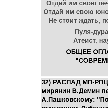
Отдай им свою печ
Отдай им свою юнос
Не стоит ждать, п
Пуля-дура
Атеист, на
ОБЩЕЕ ОГЛ
"СОВРЕМ
32) РАCПАД МП-РПЦ
мирянин В.Демин п
А.Пашковскому: "По