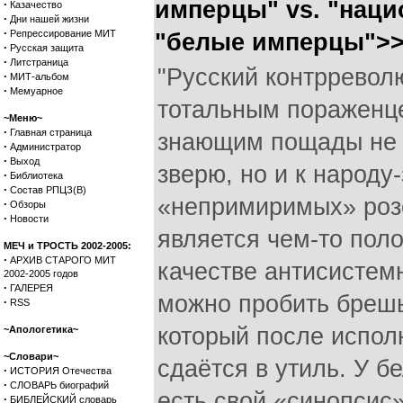
имперцы" vs. "наци
·
Казачество
·
Дни нашей жизни
·
Репрессирование МИТ
"белые имперцы">
·
Русская защита
·
Литстраница
"Русский контрревол
·
МИТ-альбом
·
Мемуарное
тотальным пораженц
~Меню~
·
Главная страница
знающим пощады не т
·
Администратор
·
Выход
зверю, но и к народу
·
Библиотека
·
Состав РПЦЗ(В)
«непримиримых» роз
·
Обзоры
·
Новости
является чем-то поло
МЕЧ и ТРОСТЬ 2002-2005:
·
АРХИВ СТАРОГО МИТ
качестве антисистем
2002-2005 годов
·
ГАЛЕРЕЯ
можно пробить брешь
·
RSS
который после испол
~Апологетика~
~Словари~
сдаётся в утиль. У 
·
ИСТОРИЯ Отечества
·
СЛОВАРЬ биографий
есть свой «синопсис
·
БИБЛЕЙСКИЙ словарь