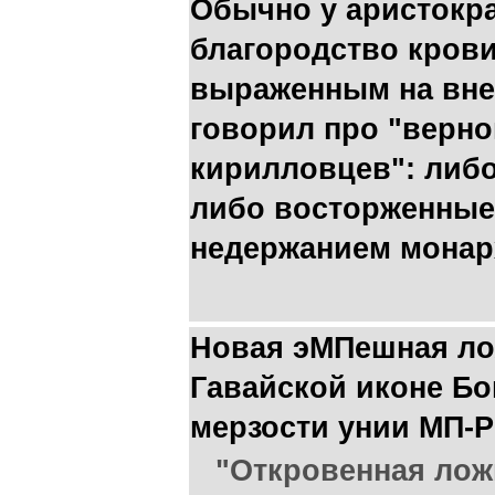
Обычно у аристокра
благородство крови
выраженным на внеш
говорил про "верн
кирилловцев": либ
либо восторженные
недержанием монарх
Новая эМПешная ло
Гавайской иконе Бо
мерзости унии МП-
"Откровенная лож