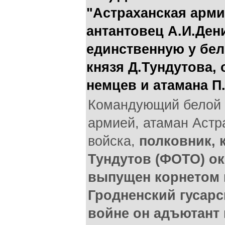
"Астраханская армия
антантовец А.И.Де
единственную у бе
князя Д.Тундутова,
немцев и атамана П
Командующий белой 
армией, атаман Астр
войска,
полковник, 
Тундутов (ФОТО) ок
выпущен корнетом 
Гродненский гусарс
войне он адъютант 