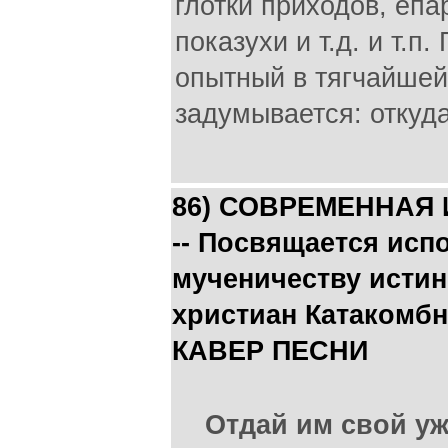
глотки приходов, еп
показухи и т.д. и т.п
опытный в тягчайшей 
задумывается: откуд
86) СОВРЕМЕННАЯ И
-- Посвящается исп
мученичеству исти
христиан Катакомб
КАВЕР ПЕСНИ
Отдай им свой уж