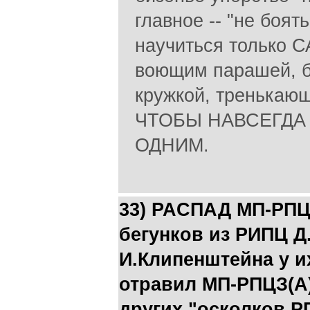
главное -- "не боя
научиться только
воющим парашей, 
кружкой, тренькаю
ЧТОБЫ НАВСЕГДА
ОДНИМ.
33) РАCПАД МП-РПЦ
бегунков из РИПЦ Д
И.Клипенштейна у и
отравил МП-РПЦЗ(А)
других "осколков Р