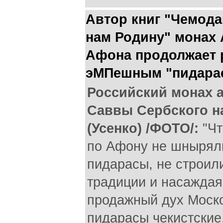
Автор книг "Чемода
нам Родину" монах
Афона продолжает 
эМПешным "пидарас
Российский монах 
Саввы Сербского н
(Усенко) /ФОТО/:
"Ч
по Афону не шныряли
пидарасы, не строил
традиции и насаждая
продажный дух Моско
пидарасы чекистские