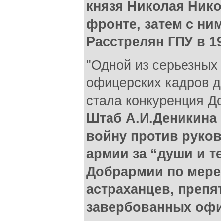
князя Николая Ник
фронте, затем с ни
Расстрелян ГПУ в 19
"Одной из серьезных
офицерских кадров д
стала конкуренция Д
Штаб А.И.Деникина
войну против руко
армии за “души и т
Добрармии по мере
астраханцев, преп
завербованных офи