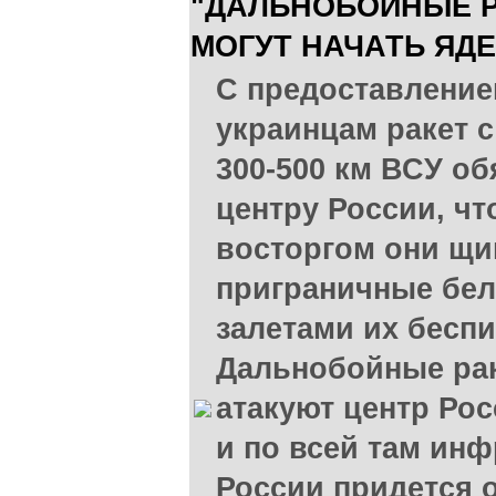
"ДАЛЬНОБОЙНЫЕ Р
МОГУТ НАЧАТЬ ЯД
C предоставлени
украинцам ракет с
300-500 км ВСУ об
центру России, чт
восторгом они щи
приграничные бел
залетами их беспи
Дальнобойные рак
атакуют центр Рос
и по всей там инф
России придется 