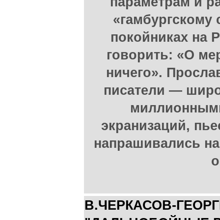
параметрам и ра
«гамбургскому 
покойниках на 
говорить: «О ме
ничего». Просла
писатели — шир
миллионными
экранизаций, пье
напрашивались на
о
В.ЧЕРКАСОВ-ГЕОР