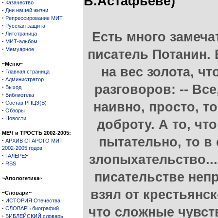
В.Астафьеве)
·
Казачество
·
Дни нашей жизни
·
Репрессирование МИТ
·
Русская защита
·
Есть много замеча
Литстраница
·
МИТ-альбом
·
Мемуарное
писатель Потанин. 
~Меню~
на вес золота, ч
·
Главная страница
·
Администратор
разговоров: -- Все
·
Выход
·
Библиотека
·
Состав РПЦЗ(В)
наивно, просто, то
·
Обзоры
·
Новости
доброту. А то, чт
МЕЧ и ТРОСТЬ 2002-2005:
пытательно, то в 
·
АРХИВ СТАРОГО МИТ
2002-2005 годов
·
злопыхательство...
ГАЛЕРЕЯ
·
RSS
писательстве непр
~Апологетика~
взял от крестьянск
~Словари~
·
ИСТОРИЯ Отечества
·
что сложные чувс
СЛОВАРЬ биографий
·
БИБЛЕЙСКИЙ словарь