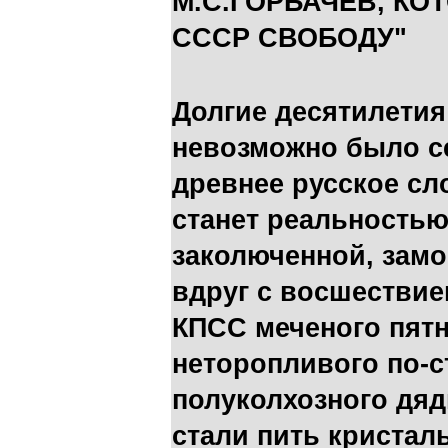
М.С.ГОРБАЧЕВ, КО
СССР СВОБОДУ"
Долгие десятилетия
невозможно было се
древнее русское сл
станет реальность
заколюченной, замо
вдруг с восшествие
КПСС меченого пятн
неторопливого по-
полуколхозного дя
стали пить кристал