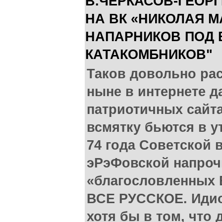
В.ЧЕРКАСОВ-ГЕОР
НА ВК «НИКОЛАЯ М
НАПАРНИКОВ ПОД 
КАТАКОМБНИКОВ"
Таков довольно ра
ныне в интернете д
патриотичных сайта
всмятку бьются в у
74 года Советской в
эРэФовской напроч
«благословленных 
ВСЕ РУССКОЕ. Идио
хотя бы в том, что 