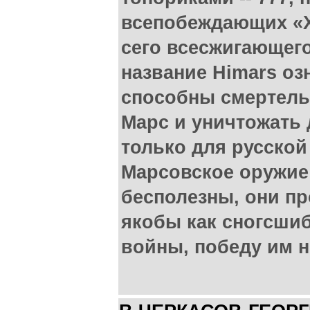
всепобеждающих «Х
сего всесжигающего
название Himars озн
способны смертель
Марс и уничтожать 
только для русской
Марсовское оружие
бесполезны, они п
якобы как сногсши
войны, победу им н