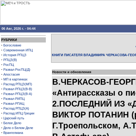
06 Авг, 2026 г. - 04:44
РУБРИКИ
·
Богословие
·
Современная ИПЦ
·
История РПЦЗ
КНИГИ ПИСАТЕЛЯ ВЛАДИМИРА ЧЕРКАСОВА-ГЕО
·
РПЦЗ(В)
·
РосПЦ
·
Развал РосПЦ(Д)
Новости и обновления
·
Апостасия
·
МП в картинках
В.ЧЕРКАСОВ-ГЕОРГ
·
Распад РПЦЗ(МП)
·
Развал РПЦЗ(В-В)
«Антирассказы о пи
·
Развал РПЦЗ(В-А)
·
Развал РИПЦ
2.ПОСЛЕДНИЙ ИЗ «
·
Развал РПАЦ
·
Распад РПЦЗ(А)
ВИКТОР ПОТАНИН (ро
·
Распад ИПЦ Греции
·
Царский путь
·
Белое Дело
Г.Троепольском, А.
·
Дело о Белом Деле
·
Врангелиана