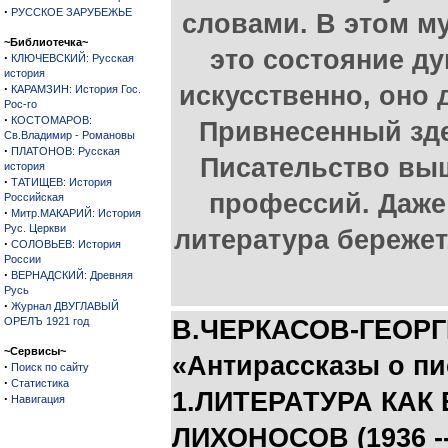
·
РУССКОЕ ЗАРУБЕЖЬЕ
словами. В этом му
~Библиотечка~
это состояние ду
·
КЛЮЧЕВСКИЙ: Русская
история
·
искусственно, оно 
КАРАМЗИН: История Гос.
Рос-го
·
КОСТОМАРОВ:
Привнесенный зде
Св.Владимир - Романовы
·
ПЛАТОНОВ: Русская
Писательство выш
история
·
ТАТИЩЕВ: История
профессий. Даже
Российская
·
Митр.МАКАРИЙ: История
Рус. Церкви
литература бережет
·
СОЛОВЬЕВ: История
России
·
ВЕРНАДСКИЙ: Древняя
Русь
·
Журнал ДВУГЛАВЫЙ
ОРЕЛЪ 1921 год
В.ЧЕРКАСОВ-ГЕОРГ
~Сервисы~
«Антирассказы о пи
·
Поиск по сайту
·
Статистика
1.ЛИТЕРАТУРА КАК
·
Навигация
ЛИХОНОСОВ (1936 --