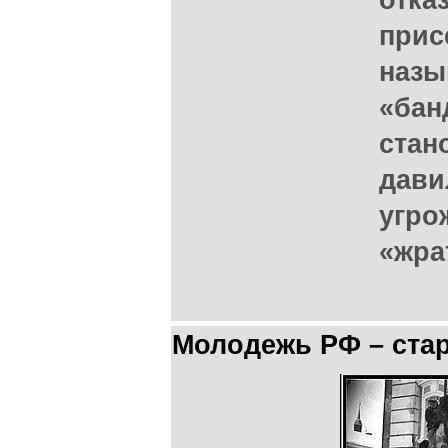
отка
прис
назы
«бан
стан
дави
угро
«жра
Молодежь РФ – ста