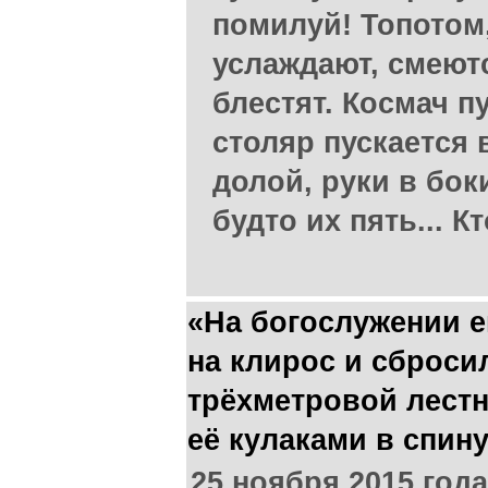
помилуй! Топотом
услаждают, смеютс
блестят. Космач п
столяр пускается 
долой, руки в бок
будто их пять... К
«На богослужении е
на клирос и сброси
трёхметровой лест
её кулаками в спин
25 ноября 2015 год