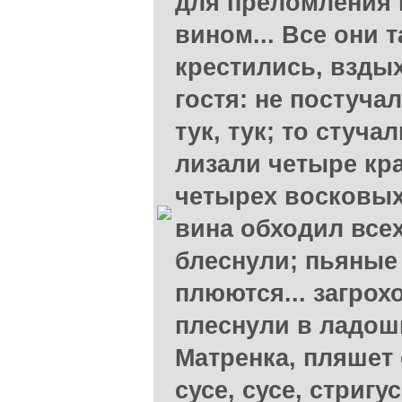
для преломления 
вином... Все они 
крестились, взды
гостя: не постучал
тук, тук; то стуча
лизали четыре кр
четырех восковых 
вина обходил всех.
блеснули; пьяные
плюются... загрох
плеснули в ладош
Матренка, пляшет
сусе, сусе, стригу