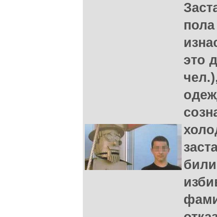
Заст
пола
изна
это 
чел.
одеж
созн
холо
заст
били
изби
фами