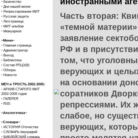
иностранными аг
·
Казачество
·
Дни нашей жизни
·
Репрессирование МИТ
Часть вторая: Кви
·
Русская защита
·
Литстраница
«темной материи»
·
МИТ-альбом
·
Мемуарное
заявление сектоб
~Меню~
·
Главная страница
РФ и в присутстви
·
Администратор
·
Выход
том, что уголовн
·
Библиотека
·
Состав РПЦЗ(В)
верующих и целых
·
Обзоры
·
Новости
на основании дон
МЕЧ и ТРОСТЬ 2002-2005:
·
АРХИВ СТАРОГО МИТ
соратников Дворк
2002-2005 годов
·
ГАЛЕРЕЯ
репрессиями. Их ж
·
RSS
~Апологетика~
слабое, но сущест
~Словари~
верующих, которы
·
ИСТОРИЯ Отечества
·
СЛОВАРЬ биографий
·
БИБЛЕЙСКИЙ словарь