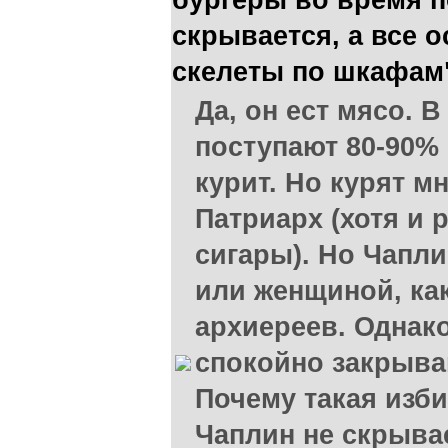
бургеры во время п
скрывается, а все 
скелеты по шкафам
Да, он ест мясо. В
поступают 80-90% 
курит. Но курят м
Патриарх (хотя и 
сигары). Но Чапли
или женщиной, ка
архиереев. Однак
спокойно закрываю
Почему такая изби
Чаплин не скрывае