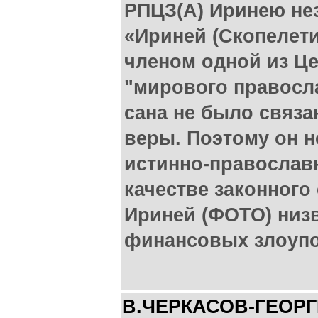
РПЦЗ(А) Иринею нез
«Ириней (Скопелети
членом одной из Ц
"мирового правосл
сана не было связа
веры. Поэтому он н
истинно-православ
качестве законного
Ириней (ФОТО) низве
финансовых злоупо
В.ЧЕРКАСОВ-ГЕОР