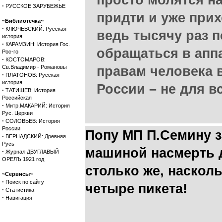
просто молятся н
·
РУССКОЕ ЗАРУБЕЖЬЕ
придти и уже прих
~Библиотечка~
·
КЛЮЧЕВСКИЙ: Русская
ведь тысячу раз 
история
·
КАРАМЗИН: История Гос.
обращаться в апп
Рос-го
·
КОСТОМАРОВ:
Св.Владимир - Романовы
правам человека 
·
ПЛАТОНОВ: Русская
история
России – не для вс
·
ТАТИЩЕВ: История
Российская
·
Митр.МАКАРИЙ: История
Рус. Церкви
·
СОЛОВЬЕВ: История
России
Попу МП П.Семину з
·
ВЕРНАДСКИЙ: Древняя
Русь
машиной насмерть д
·
Журнал ДВУГЛАВЫЙ
ОРЕЛЪ 1921 год
столько же, наскол
~Сервисы~
·
Поиск по сайту
четыре пикета!
·
Статистика
·
Навигация