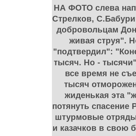
НА ФОТО слева нап
Стрелков, С.Бабурин
добровольцам Донб
живая струя". Н
"подтвердил": "Коне
тысяч. Но - тысячи"
все время не съ
тысяч отморожен
жиденькая эта "ж
потянуть спасение 
штурмовые отряды 
и казачков в свою 