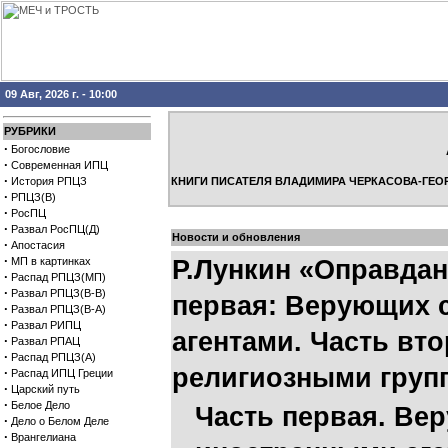
09 Авг, 2026 г. - 10:00
РУБРИКИ
·
Богословие
·
Современная ИПЦ
·
История РПЦЗ
КНИГИ ПИСАТЕЛЯ ВЛАДИМИРА ЧЕРКАСОВА-ГЕО
·
РПЦЗ(В)
·
РосПЦ
·
Развал РосПЦ(Д)
Новости и обновления
·
Апостасия
·
МП в картинках
Р.Лункин «Оправдан
·
Распад РПЦЗ(МП)
·
Развал РПЦЗ(В-В)
первая: Верующих 
·
Развал РПЦЗ(В-А)
·
Развал РИПЦ
агентами. Часть вто
·
Развал РПАЦ
·
Распад РПЦЗ(А)
религиозными груп
·
Распад ИПЦ Греции
·
Царский путь
·
Белое Дело
Часть первая. Ве
·
Дело о Белом Деле
·
Врангелиана