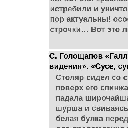
истребили и уничто
пор актуальны! ос
строчки… Вот это ли
С. Голощапов «Гал
видения». «Сусе, су
Столяр сидел со св
поверх его спинжа
падала широчайша
шурша и свиваясь 
белая булка перед