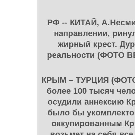
РФ -- КИТАЙ, А.Несм
направлении, ринул
жирный крест. Ду
реальности (ФОТО ВВ
КРЫМ – ТУРЦИЯ (ФОТО 
более 100 тысяч чел
осудили аннексию Кр
было бы укомплектов
оккупированным Кр
возьмет на себя вс