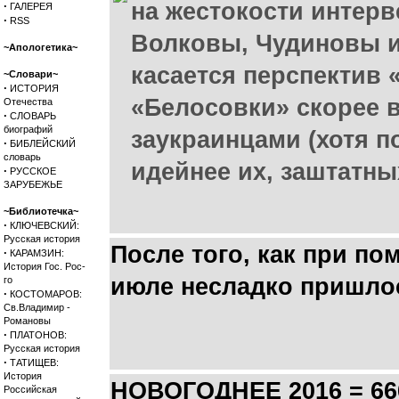
на жестокости интерв
·
ГАЛЕРЕЯ
·
RSS
Волковы, Чудиновы и
~Апологетика~
касается перспектив 
~Словари~
·
ИСТОРИЯ
«Белосовки» скорее в
Отечества
·
СЛОВАРЬ
биографий
заукраинцами (хотя п
·
БИБЛЕЙСКИЙ
словарь
идейнее их, заштатны
·
РУССКОЕ
ЗАРУБЕЖЬЕ
~Библиотечка~
·
КЛЮЧЕВСКИЙ:
Русская история
После того, как при п
·
КАРАМЗИН:
История Гос. Рос-
июле несладко пришло
го
·
КОСТОМАРОВ:
Св.Владимир -
Романовы
·
ПЛАТОНОВ:
Русская история
·
ТАТИЩЕВ:
История
НОВОГОДНЕЕ 2016 = 66
Российская