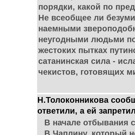
порядки, какой по пре
Не всеобщее ли безуми
наемными звероподобн
неугодными людьми по
жестоких пытках путин
сатанинская сила - ис
чекистов, готовящих м
Н.Толоконникова сообщи
ответили, а ей запрети
В начале отбывания 
В.Чаплину, который н