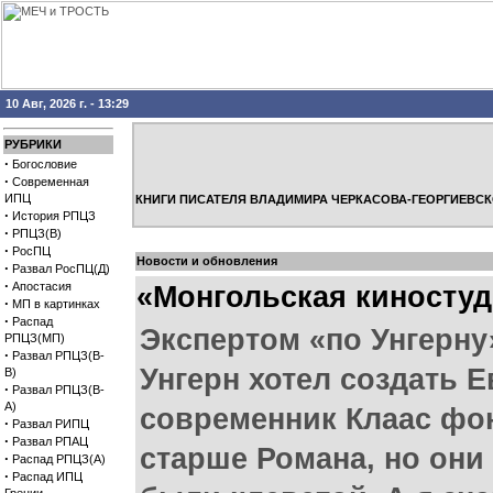
10 Авг, 2026 г. - 13:29
РУБРИКИ
·
Богословие
·
Современная
ИПЦ
КНИГИ ПИСАТЕЛЯ ВЛАДИМИРА ЧЕРКАСОВА-ГЕОРГИЕВСК
·
История РПЦЗ
·
РПЦЗ(В)
·
РосПЦ
Новости и обновления
·
Развал РосПЦ(Д)
·
Апостасия
«Монгольская киностуд
·
МП в картинках
·
Распад
Экспертом «по Унгерну
РПЦЗ(МП)
·
Развал РПЦЗ(В-
Унгерн хотел создать 
В)
·
Развал РПЦЗ(В-
А)
современник Клаас фон
·
Развал РИПЦ
·
Развал РПАЦ
старше Романа, но они
·
Распад РПЦЗ(А)
·
Распад ИПЦ