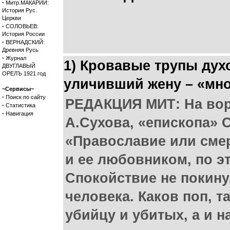
·
Митр.МАКАРИЙ:
История Рус.
Церкви
·
СОЛОВЬЕВ:
История России
·
ВЕРНАДСКИЙ:
Древняя Русь
·
Журнал
1) Кровавые трупы дух
ДВУГЛАВЫЙ
ОРЕЛЪ 1921 год
уличивший жену – «мно
~Сервисы~
·
Поиск по сайту
РЕДАКЦИЯ МИТ: На вор
·
Статистика
·
Навигация
А.Сухова, «епископа» 
«Православие или смер
и ее любовником, по э
Спокойствие не покину
человека. Каков поп, т
убийцу и убитых, а и 