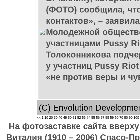
(ФОТО) сообщила, что
контактов», – заявил
Молодежной обществе
участницами Pussy Rio
Толоконникова подчер
у участниц Pussy Rio
«не против веры и чу
(C) Envolution Developme
<<
1
10
20
30
40
49
50
51
52
53
54
55
56
57
58
59
60
70
80
90
100
На фотозаставке сайта вверх
Виталия (1910 – 2006) Спасо-П