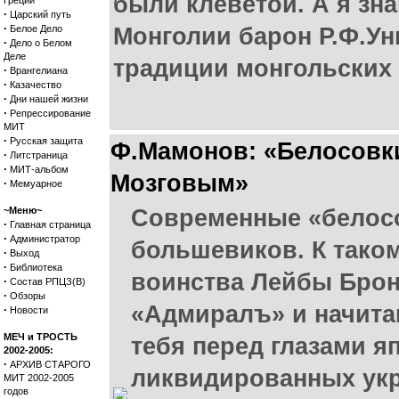
были клеветой. А я зн
Греции
·
Царский путь
·
Белое Дело
Монголии барон Р.Ф.Ун
·
Дело о Белом
Деле
традиции монгольских 
·
Врангелиана
·
Казачество
·
Дни нашей жизни
·
Репрессирование
МИТ
·
Русская защита
Ф.Мамонов: «Белосовки
·
Литстраница
·
МИТ-альбом
Мозговым»
·
Мемуарное
~Меню~
Современные «белосо
·
Главная страница
·
Администратор
большевиков. К тако
·
Выход
·
Библиотека
воинства Лейбы Брон
·
Состав РПЦЗ(В)
·
Обзоры
«Адмиралъ» и начитав
·
Новости
МЕЧ и ТРОСТЬ
тебя перед глазами я
2002-2005:
·
АРХИВ СТАРОГО
ликвидированных укр
МИТ 2002-2005
годов