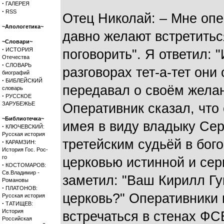
·
ГАЛЕРЕЯ
·
RSS
Отец Николай: – Мне оп
~Апологетика~
давно желают встретитьс
~Словари~
·
ИСТОРИЯ
поговорить". Я ответил: "
Отечества
·
СЛОВАРЬ
разговорах тет-а-тет они
биографий
·
БИБЛЕЙСКИЙ
передавал о своём жела
словарь
·
РУССКОЕ
ЗАРУБЕЖЬЕ
Оперативник сказал, что
~Библиотечка~
имея в виду владыку Се
·
КЛЮЧЕВСКИЙ:
Русская история
третейским судьёй в бог
·
КАРАМЗИН:
История Гос. Рос-
го
церковью истинной и сер
·
КОСТОМАРОВ:
Св.Владимир -
заметил: "Ваш Кирилл Гу
Романовы
·
ПЛАТОНОВ:
церковь?" Оперативники
Русская история
·
ТАТИЩЕВ:
История
встречаться в стенах ФСБ
Российская