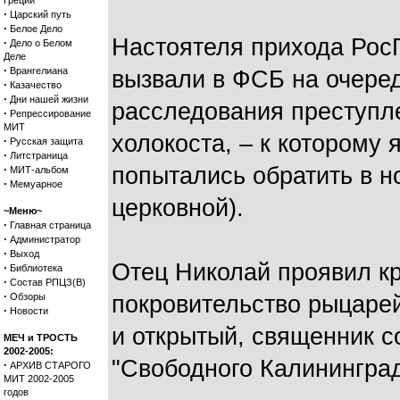
Греции
·
Царский путь
·
Белое Дело
Настоятеля прихода Рос
·
Дело о Белом
Деле
·
Врангелиана
вызвали в ФСБ на очеред
·
Казачество
·
Дни нашей жизни
расследования преступл
·
Репрессирование
МИТ
холокоста, – к которому 
·
Русская защита
·
Литстраница
·
попытались обратить в н
МИТ-альбом
·
Мемуарное
церковной).
~Меню~
·
Главная страница
·
Администратор
·
Выход
Отец Николай проявил кр
·
Библиотека
·
Состав РПЦЗ(В)
·
Обзоры
покровительство рыцарей
·
Новости
и открытый, священник с
МЕЧ и ТРОСТЬ
2002-2005:
"Свободного Калининград
·
АРХИВ СТАРОГО
МИТ 2002-2005
годов