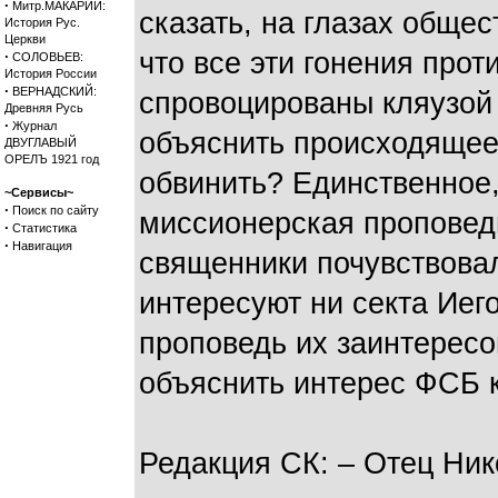
·
Митр.МАКАРИЙ:
сказать, на глазах обще
История Рус.
Церкви
что все эти гонения про
·
СОЛОВЬЕВ:
История России
·
ВЕРНАДСКИЙ:
спровоцированы кляузой 
Древняя Русь
·
Журнал
объяснить происходящее.
ДВУГЛАВЫЙ
ОРЕЛЪ 1921 год
обвинить? Единственное,
~Сервисы~
·
Поиск по сайту
миссионерская проповедь
·
Статистика
·
Навигация
священники почувствова
интересуют ни секта Иег
проповедь их заинтересо
объяснить интерес ФСБ к
Редакция СК: – Отец Ник