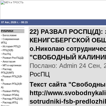
07 Авг, 2026 г. - 08:15
22) РАЗВАЛ РОСПЦ(Д)
РУБРИКИ
·
Богословие
КЕНИГСБЕРГСКОЙ ОБЩ
·
Современная
ИПЦ
·
История РПЦЗ
о.Николаю сотрудниче
·
РПЦЗ(В)
·
РосПЦ
"СВОБОДНЫЙ КАЛИНИНГ
·
Развал РосПЦ(Д)
·
Апостасия
Послано: Admin 24 Сен, 20
·
МП в картинках
·
Распад
РосПЦ
РПЦЗ(МП)
·
Развал РПЦЗ(В-
В)
Текст сайта "Свободны
·
Развал РПЦЗ(В-
А)
·
http://www.svobodnykali
Развал РИПЦ
·
Развал РПАЦ
·
Распад РПЦЗ(А)
sotrudniki-fsb-predlozhi
·
Распад ИПЦ