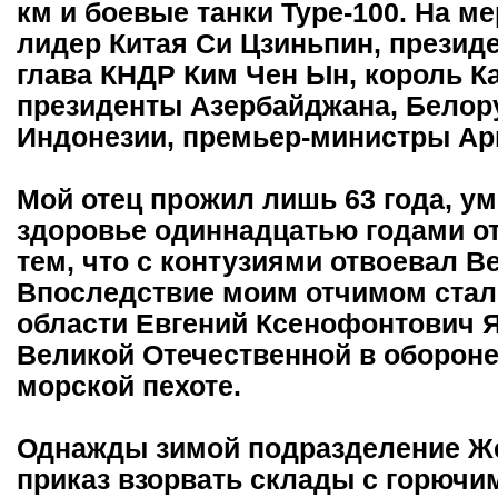
км и боевые танки Type-100. На м
лидер Китая Си Цзиньпин, презид
глава КНДР Ким Чен Ын, король 
президенты Азербайджана, Белору
Индонезии, премьер-министры Ар
Мой отец прожил лишь 63 года, ум
здоровье одиннадцатью годами от
тем, что с контузиями отвоевал 
Впоследствие моим отчимом ста
области Евгений Ксенофонтович 
Великой Отечественной в обороне
морской пехоте.
Однажды зимой подразделение Ж
приказ взорвать склады с горючи