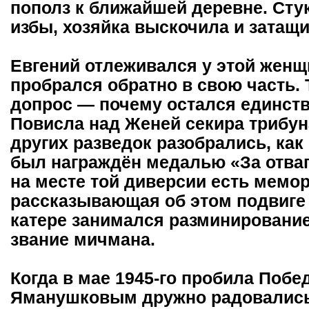
пополз к ближайшей деревне. Сту
избы, хозяйка выскочила и затащи
Евгений отлеживался у этой женщ
пробрался обратно в свою часть.
допрос — почему остался единст
Повисла над Женей секира трибу
других разведок разобрались, ка
был награждён медалью «За отва
на месте той диверсии есть мемо
рассказывающая об этом подвиге 
катере занимался разминирование
звание мичмана.
Когда в мае 1945-го пробила Побе
Яманушковым дружно радовались.