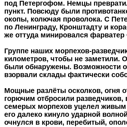
под Петергофом. Немцы преврати
пункт. Повсюду были противотанк
окопы, колючая проволока. С Пет
по Ленинграду, Кронштадту и кора
же оттуда минировался фарватер 
Группе наших морпехов-разведчи
километров, чтобы не заметили. 
были обнаружены. Возможности от
взорвали склады фактически собо
Мощные разлёты осколков, огня о
горючим отбросили разведчиков, 
семерых морпехов уцелел живым 
его далеко кинуло ударной волной
очнулся в крови, перебитый, опо