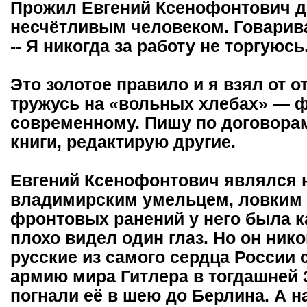
Прожил Евгений Ксенофонтович до
несчётливым человеком. Говарив
-- Я никогда за работу не торгуюсь
Это золотое правило и я взял от о
тружусь на «вольных хлебах» — ф
современному. Пишу по договорам
книги, редактирую другие.
Евгений Ксенофонтович являлся 
владимирским умельцем, ловким н
фронтовых ранений у него была к
плохо видел один глаз. Но он нико
русские из самого сердца России
армию мира Гитлера в тогдашней 
погнали её в шею до Берлина. А н