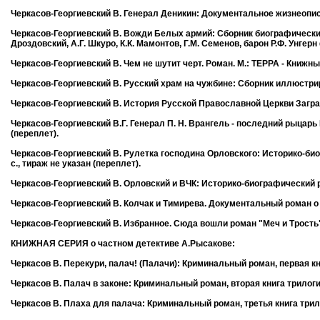
Черкасов-Георгиевский В. Генерал Деникин: Документальное жизнеописани
Черкасов-Георгиевский В. Вожди Белых армий: Сборник биографических о
Дроздовский, А.Г. Шкуро, К.К. Мамонтов, Г.М. Семенов, барон Р.Ф. Унгерн 
Черкасов-Георгиевский В. Чем не шутит черт. Роман. М.: ТЕРРА - Книжный 
Черкасов-Георгиевский В. Русский храм на чужбине: Сборник иллюстриро
Черкасов-Георгиевский В. История Русской Православной Церкви Заграни
Черкасов-Георгиевский В.Г. Генерал П. Н. Врангель - последний рыцарь 
(переплет).
Черкасов-Георгиевский В. Рулетка господина Орловского: Историко-биог
с., тираж не указан (переплет).
Черкасов-Георгиевский В. Орловский и ВЧК: Историко-биографический рома
Черкасов-Георгиевский В. Колчак и Тимирева. Документальный роман о лю
Черкасов-Георгиевский В. Избранное. Сюда вошли роман "Меч и Трость",
КНИЖНАЯ СЕРИЯ о частном детективе А.Рысакове:
Черкасов В. Перекури, палач! (Палачи): Криминальный роман, первая книга
Черкасов В. Палач в законе: Криминальный роман, вторая книга трилогии. М
Черкасов В. Плаха для палача: Криминальный роман, третья книга трилогии