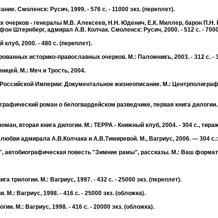
е. Смоленск: Русич, 1999. - 576 с. - 11000 экз. (переплет).
черков - генералы М.В. Алексеев, Н.Н. Юденич, Е.К. Миллер, барон П.Н. Вр
фон Штернберг, адмирал А.В. Колчак. Смоленск: Русич, 2000. - 512 с. - 7000
клуб, 2000. - 480 с. (переплет).
ванных историко-православных очерков. М.: Паломникъ, 2003. - 312 с. - 30
цей. М.: Меч и Трость, 2004.
Российской Империи: Документальное жизнеописание. М.: Центрполиграф, 20
рафический роман о белогвардейском разведчике, первая книга дилогии. М
н, вторая книга дилогии. М.: ТЕРРА - Книжный клуб, 2004. - 304 с., тираж
бви адмирала А.В.Колчака и А.В.Тимиревой. М., Вагриус, 2006. — 304 с.: и
 автобиографическая повесть "Зимние рамы", рассказы. М.: Ваш формат, 20
 трилогии. М.: Вагриус, 1997. - 432 с. - 25000 экз. (переплет).
.: Вагриус, 1998. - 416 с. - 25000 экз. (обложка).
. М.: Вагриус, 1998. - 416 с. - 20000 экз. (обложка).