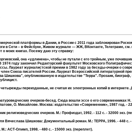
»
коммерческой платформы в Дании, в России с 2011 года заблокирован Роск
оги в Сети – в Фейсбуке, Живом журнале — ЖЖ, ВКонтакте, Телеграме, см.
 о моих книгах. Посему даю эту справку:
гиевский, она «удлинена», чтобы не путали с его тройным, уже почивши
 В 1974 году закончил Редакторский факультет Московского Полиграфичес
ссы. Лауреат журналистской премии в 1982 году за беседы-очерки о совр
член Союза писателей России. Лауреат Всероссийской литературной пре
ава Шишкова", опубликованную в издательстве "Терра". Прозаик, биограф, 
ублицист.
ырежды переизданные, не считая их электронных копий в интернете. Др
атуроведческих очерков-бесед. Сюда вошли эссе о его современниках Н. Р
патове, О. Михайлове. Москва: издательство «Современник», 1987 год. - 224
 религиоведческих очерков. М.: Профиздат, 1992. - 112 с. - 32000 экз. (пе
ля Вячеслава Шишкова: Документальный роман. М.: ТЕРРА, 1996. - 448 с. - 
: АСТ-Олимп, 1998. - 480 с. - 15000 экз. (переплет).