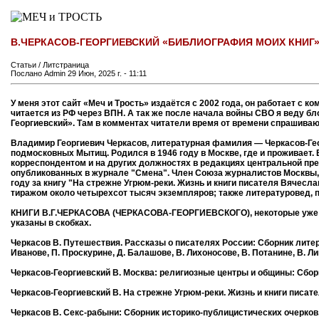
В.ЧЕРКАСОВ-ГЕОРГИЕВСКИЙ «БИБЛИОГРАФИЯ МОИХ КНИГ
Статьи / Литстраница
Послано Admin 29 Июн, 2025 г. - 11:11
У меня этот сайт «Меч и Трость» издаётся с 2002 года, он работает с 
читается из РФ через ВПН. А так же после начала войны СВО я веду бл
Георгиевский». Там в комментах читатели время от времени спрашивают
Владимир Георгиевич Черкасов, литературная фамилия — Черкасов-Геор
подмосковных Мытищ. Родился в 1946 году в Москве, где и проживает.
корреспондентом и на других должностях в редакциях центральной пре
опубликованных в журнале "Смена". Член Союза журналистов Москвы, 
году за книгу "На стрежне Угрюм-реки. Жизнь и книги писателя Вячесл
тиражом около четырехсот тысяч экземпляров; также литературовед, п
КНИГИ В.Г.ЧЕРКАСОВА (ЧЕРКАСОВА-ГЕОРГИЕВСКОГО), некоторые уже чет
указаны в скобках.
Черкасов В. Путешествия. Рассказы о писателях России: Сборник литер
Иванове, П. Проскурине, Д. Балашове, В. Лихоносове, В. Потанине, В. Ли
Черкасов-Георгиевский В. Москва: религиозные центры и общины: Сборник
Черкасов-Георгиевский В. На стрежне Угрюм-реки. Жизнь и книги писате
Черкасов В. Секс-рабыни: Сборник историко-публицистических очерков. М.