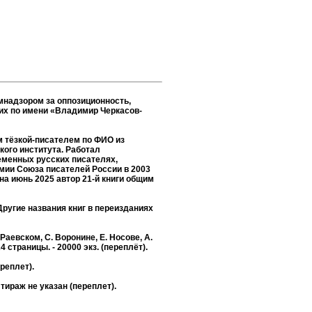
омнадзором за оппозиционность,
 их по имени «Владимир Черкасов-
м тёзкой-писателем по ФИО из
кого института. Работал
еменных русских писателях,
мии Союза писателей России в 2003
на июнь 2025 автор 21-й книги общим
угие названия книг в переизданиях
аевском, С. Воронине, Е. Носове, А.
 страницы. - 20000 экз. (переплёт).
реплет).
тираж не указан (переплет).