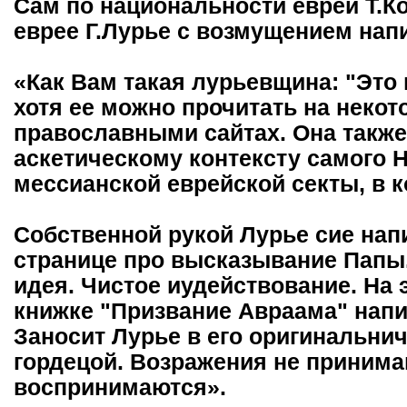
Сам по национальности еврей Т.К
еврее Г.Лурье с возмущением нап
«Как Вам такая лурьевщина: "Это 
хотя ее можно прочитать на неко
православными сайтах. Она также
аскетическому контексту самого Н
мессианской еврейской секты, в к
Собственной рукой Лурье сие нап
странице про высказывание Папы. 
идея. Чистое иудействование. На 
книжке "Призвание Авраама" нап
Заносит Лурье в его оригинальнича
гордецой. Возражения не принима
воспринимаются».