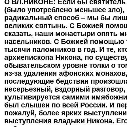
О ВЛ.НИКОНЕ: Если бы святитель
(было употреблено меньшее зло), 
радикальный способ – мы бы ли
великих святынь. С Божией помощ
сказать, наши монастыри опять м
насельников. С Божией помощью т
тысячи паломников в год. И те, кт
архиепископа Никона, по существу
обывательском уровне толки о то
из-за удаления афонских монахов,
последующие бедствия произошла и
несерьезный, вздорный разговор,
культивируется самими имябожни
был слышен по всей России. И пе
пожалуй, более ярких выступлени
выступления владыки Никона. Его 