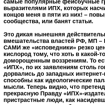
самые популярные фейсбучные г
выразителями ИПХ, которых насчи
концов меня в пяти из них! – пов
сообщества, или банят статьи.
Это дикая нынешняя действительн
вмешательства властей РФ, МП –
САМИ же «исповедники» резко це
кислород тому, что хоть в какой-т
доморощенным воззрениям. То ест
«ИПХ», по их заявлениям столь г
дорвались до западных интернет-
способны как идеологические пал
мысли. Теперь видно, что претен
прекрасную Правду «ИПХ»-издате
пристрастные люди, как насидевш