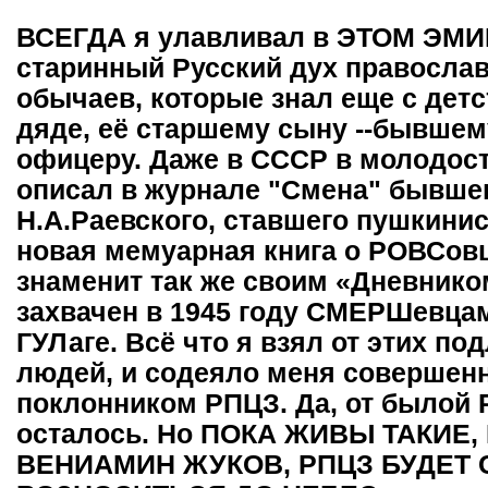
ВСЕГДА я улавливал в ЭТОМ Э
старинный Русский дух православ
обычаев, которые знал еще с детс
дяде, её старшему сыну --бывше
офицеру. Даже в СССР в молодост
описал в журнале "Смена" бывшег
Н.А.Раевского, ставшего пушкини
новая мемуарная книга о РОВСовц
знаменит так же своим «Дневнико
захвачен в 1945 году СМЕРШевцами
ГУЛаге. Всё что я взял от этих п
людей, и содеяло меня совершен
поклонником РПЦЗ. Да, от былой 
осталось. Но ПОКА ЖИВЫ ТАКИЕ, 
ВЕНИАМИН ЖУКОВ, РПЦЗ БУДЕТ