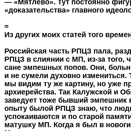
— «Мятлево». Тут постоянно фиг
«доказательства» главного идеоло
=
Из других моих статей того време
Российская часть РПЦЗ пала, раз
РПЦЗ в слиянии с МП, из-за того, 
сане эмпешных попов. Они, больн
и не сумели духовно измениться.
мы видим ту же картину, но уже 
архиерейства. Так Калужской и О
заведует тоже бывший эмпешник в
опыту былой РПЦЗ знаю, что люд
успокаиваются и по старой памят
матушку МП. Когда я был в новог