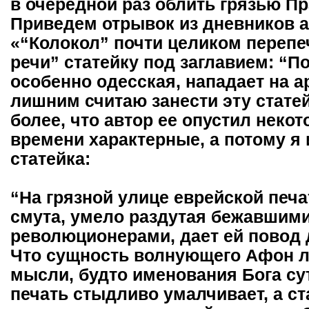
в очередной раз облить грязью П
Приведем отрывок из дневников а
«“Колокол” почти целиком перепе
речи” статейку под заглавием: “П
особенно одесская, нападает на а
лишним считаю занести эту статей
более, что автор ее опустил неко
времени характерные, а потому я 
статейка:
“На грязной улице еврейской печ
смута, умело раздутая бежавшими
революционерами, дает ей повод 
Что сущность волнующего Афон л
мысли, будто именования Бога сут
печать стыдливо умалчивает, а ст