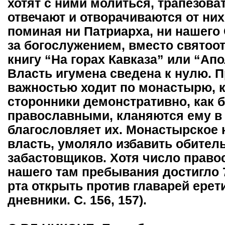
хотят с ними молиться, трапезоват
отвечают и отворачиваются от них.
поминая ни Патриарха, ни нашего 
за богослужением, вместо святоо
книгу “На горах Кавказа” или “Ап
Власть игумена сведена к нулю. 
важностью ходит по монастырю, ка
сторонники демонстративно, как 
православными, кланяются ему в н
благословляет их. Монастырское 
власть, умоляло избавить обитель
забастовщиков. Хотя число право
нашего там пребывания достигло 7
рта открыть против главарей ере
дневники. С. 156, 157).