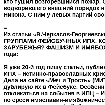
кто тушил возгоревшийся пожар. 
водворившего внешний порядок н
Никона. С ним у левых партий сво
=
Из статьи «В.Черкасов-Георгиевс
ГРУППАМИ ФЕЙСБУЧНЫХ ИПХ. К
ЗАРУБЕЖЬЯ? ФАШИЗМ И ИМЯБОЖ
года:
Я уже 20-й год пишу статьи, публ
ИПХ – истинно-православных хрис
Дела на сайте «Меч и Трость» (МИТ
дублирую их в Фейсбуке. Особенн
откликаться на события в ИПЦ – 
по ереси имяславия-имябожничест