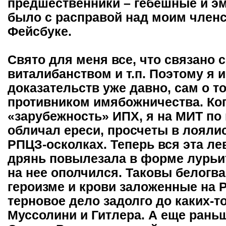
предшественники – гебешные и э
было с расправой над моим членс
Фейсбуке.
Свято для меня все, что связано 
виталибанством и т.п. Поэтому я 
доказательств уже давно, сам о то
противником имябожничества. Ког
«зарубежность» ИПХ, я на МИТ по
обличал ереси, просчеты в лоялис
РПЦЗ-осколках. Теперь вся эта л
дрянь повылезала в форме лурьи
на нее ополчился. Таковы белогва
героизме и крови заложенные на 
терновое дело задолго до каких-т
Муссолини и Гитлера. А еще ран