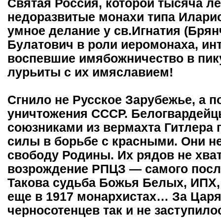
Святая Россия, которой тысяча ле
недоразвитые монахи типа Илари
умное делание у св.Игнатия (Брян
Булатович в роли иеромонаха, ин
воспевшие имябожничество в пику
лурьиты с их имяславием!
Сгнило не Русское Зарубежье, а 
уничтожения СССР. Белогвардейцы
союзниками из вермахта Гитлера
силы в борьбе с красными. Они не 
свободу Родины. Их рядов не хва
возрождение РПЦЗ — самого после
Такова судьба Божья Белых, ИПХ,
еще в 1917 монархистах… За Царя
черносотенцев так и не заступило