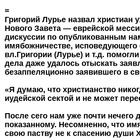
=
Григорий Лурье назвал христиан 
Нового Завета — еврейской месси
дискуссии по опубликованным на
имябожничестве, исповедующего е
вл.Григории (Лурье) и т.д. помогл
дела даже удалось отыскать заявл
безаппеляционно заявившего в с
«Я думаю, что христианство никог
иудейской сектой и не может пере
После сего нам уже почти нечего 
показанному. Несомненно, что и
свою паству не к спасению души Х