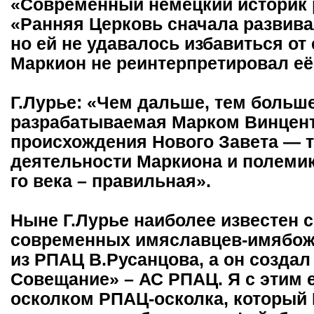
«Современный немецкий историк 
«Ранняя Церковь сначала развивал
но ей не удавалось избавиться от
Маркион не реинтерпретировал её в
Г.Лурье: «Чем дальше, тем больш
разрабатываемая Марком Винцент
происхождения Нового Завета — т
деятельности Маркиона и полемики
го века – правильная».
Ныне Г.Лурье наиболее известен 
современных имяславцев-имябожни
из РПАЦ В.Русанцова, а он созда
Совещание» – АС РПАЦ. Я с этим 
осколком РПАЦ-осколка, который 