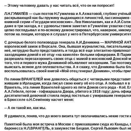
-- Этому человеку давать у нас читать всё, что он ни попросит!
Л.Н.ГУМИЛЁВ — сын поэтов Н.Гумилева и А.Ахматовой, глубоко учёный
раскрывающей как бы пружину выдающихся личностей, пассионариев – г
книжной серии «Государи московские». Лев Николаевич, как и А.И.Солж
даже в три захода, я с удовольствием заметил в Гумилёве ухватки ст
цепко поглядывал и по-всякому демонстрировал, что, наверное, никому
потом на лекции, которую я слушал у него в Петербургском университет
С дочерью белого полководца генерала А.И.Деникина — МАРИНОЙ АНТ
королевский замок в Версале. Она, бывшая журналистка, писательница 
неё, нетрудно было представлять и тогда всё еще элегантно-привлек
заходящими домой к её отцу «на камелёк» белыми офицерами. В Париже
разрешила перезахоронить своих отца с мамой в московский Донской м
того, что и первого мужа Деникиной объявляют нехорошим. Так поэтому
выискать всякое для оплевательства. А я скажу, что Деникина была бла
воспользовалась своей книгой «Мой отец генерал Деникин», чтобы прил
По линии ВРАНГЕЛЕЙ мне довелось общаться с четверыми представит
жившим в Ирландии, когда писал свою книгу об его отце. А побывал 
Врангель, эта линия Врангелей одного из пяти Домов сего рода - Koil
А.А.Гебеля, потом - гофмаршала Двора, убитого в 1918 году; дочь офиц
десятилетней девочкой стояла перед постелью с умиравшим генерало
в Брюсселе о.Н.Семёнову насчет меня:
-- А он такой же, как мы.
Я удивился, поняв, что до моего визита тут околачивались некие гост
Памятной была моя встреча в Москве с приехавшими сюда из Канады, г
баронесса Н.Л.ВРАНГЕЛЬ, в замужестве Бецкая. Сергей Львович был не