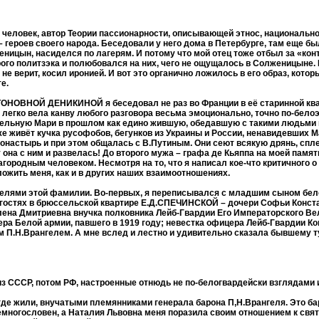
 человек, автор Теории пассионарности, описывающей этнос, национально
ероев своего народа. Беседовали у него дома в Петербурге, там еще бы
еницын, насиделся по лагерям. И потому что мой отец тоже отбыл за «кон
арого политзэка и полюбовался на них, чего не ощущалось в Солженицыне
 не верит, косил иронией. И вот это органично ложилось в его образ, кот
е.
ОНОВНОЙ ДЕНИКИНОЙ я беседовал не раз во Франции в её старинной ква
легко вела канву любого разговора весьма эмоционально, точно по-белоэ
ательную Мари в прошлом как едино жившую, обедавшую с такими людьми к
 живёт кучка русофобов, бегунков из Украины и России, ненавидевших Ма
онастырь и при этом общалась с В.Путиным. Они сеют всякую дрянь, спле
 она с ним и развелась! До второго мужа – графа де Кьяппа на моей памя
городным человеком. Несмотря на то, что я написал кое-что критичного о
ожить меня, как и в других наших взаимоотношениях.
елями этой фамилии. Во-первых, я переписывался с младшим сыном бел
я в гостях в брюссельской квартире Е.Д.СПЕЧИНСКОЙ – дочери Софьи Конс
. Елена Дмитриевна внучка полковника Лейб-Гвардии Его Императорского В
ера Белой армии, павшего в 1919 году; невестка офицера Лейб-Гвардии Ко
м П.Н.Врангелем. А мне вслед и лестно и удивительно сказала бывшему 
и из СССР, потом РФ, настроенные отнюдь не по-белогвардейски взглядами 
де жили, внучатыми племянниками генерала барона П,Н.Врангеля. Это ба
многословен, а Наталия Львовна меня поразила своим отношением к свят