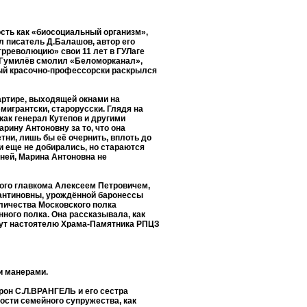
сть как «биосоциальный организм»,
л писатель Д.Балашов, автор его
трреволюцию» свои 11 лет в ГУЛаге
. Гумилёв смолил «Беломорканал»,
орый красочно-профессорски раскрылся
ртире, выходящей окнами на
мигрантски, старорусски. Глядя на
ак генерал Кутепов и другими
рину Антоновну за то, что она
тни, лишь бы её очернить, вплоть до
ти еще не добирались, но стараются
 ней, Марина Антоновна не
ого главкома Алексеем Петровичем,
тантиновны, урождённой баронессы
еличества Московского полка
нного полка. Она рассказывала, как
тут настоятелю Храма-Памятника РПЦЗ
и манерами.
рон С.Л.ВРАНГЕЛЬ и его сестра
ости семейного супружества, как