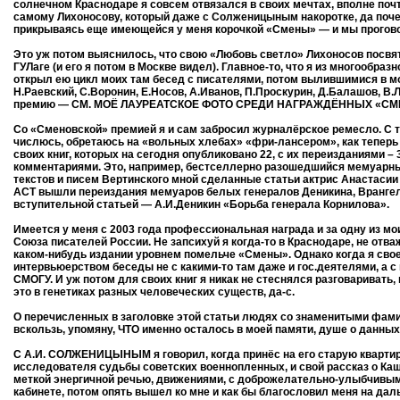
солнечном Краснодаре я совсем отвязался в своих мечтах, вполне поч
самому Лихоносову, который даже с Солженицыным накоротке, да почем
прикрываясь еще имеющейся у меня корочкой «Смены» — и мы прогово
Это уж потом выяснилось, что свою «Любовь светло» Лихоносов посвя
ГУЛаге (и его я потом в Москве видел). Главное-то, что я из многообр
открыл ею цикл моих там бесед с писателями, потом вылившимися в мо
Н.Раевский, С.Воронин, Е.Носов, А.Иванов, П.Проскурин, Д.Балашов, В.
премию — СМ. МОЁ ЛАУРЕАТСКОЕ ФОТО СРЕДИ НАГРАЖДЁННЫХ «СМЕНОЙ».
Со «Сменовской» премией я и сам забросил журналёрское ремесло. С тех
числюсь, обретаюсь на «вольных хлебах» «фри-лансером», как теперь 
своих книг, которых на сегодня опубликовано 22, с их переизданиями – 
комментариями. Это, например, бестселлерно разошедшийся мемуарный
текстов и писем Вертинского мной сделанные статьи актрис Анастасии
АСТ вышли переиздания мемуаров белых генералов Деникина, Врангеля
вступительной статьей — А.И.Деникин «Борьба генерала Корнилова».
Имеется у меня с 2003 года профессиональная награда и за одну из м
Союза писателей России. Не запсихуй я когда-то в Краснодаре, не отв
каком-нибудь издании уровнем помельче «Смены». Однако когда я сво
интервьюерством беседы не с какими-то там даже и гос.деятелями, а 
СМОГУ. И уж потом для своих книг я никак не стеснялся разговаривать
это в генетиках разных человеческих существ, да-с.
О перечисленных в заголовке этой статьи людях со знаменитыми фами
вскользь, упомяну, ЧТО именно осталось в моей памяти, душе о данны
С А.И. СОЛЖЕНИЦЫНЫМ я говорил, когда принёс на его старую квартиру
исследователя судьбы советских военнопленных, и свой рассказ о Ка
меткой энергичной речью, движениями, с доброжелательно-улыбчивым ли
кабинете, потом опять вышел ко мне и как бы благословил меня на дал