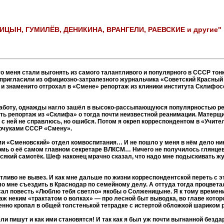
ЫН, ГУМИЛЁВ, ДЕНИКИНА, ВРАНГЕЛИ, РАЕВСКИЕ и другие"
то меня стали выгонять из самого талантливого и популярного в СССР то
пригласили из официозно-затрапезного журнальчика «Советский Красный 
л и знаменито отгрохал в «Смене» репортаж из клиники института Склифо
ю работу, однажды нагло зашёл в высоко-рассыпающуюся популярностью 
ать репортаж из «Склифа» о тогда почти неизвестной реанимации. Матерщ
 с ней не справлюсь, но ошибся. Потом я окреп корреспондентом в «Учител
арчуками СССР «Смену».
ми «Сменовский» отдел комвоспитания… И не пошло у меня в нём дело ник
мь о её самом главном секретаре ВЛКСМ… Ничего не получилось глянцево
всякий самотёк. Шеф наконец мрачно сказал, что надо мне подыскивать 
антливо не вывез. И как мне дальше по жизни корреспондентской переть с
шло мне съездить в Краснодар по семейному делу. А оттуда тогда процве
сал повесть «Люблю тебя светло» якобы о Солженицыне. Я к тому времени
о аж неким «трактатом о волках» — про лесной быт выводка, во главе кот
енно кропал в общей толстенькой тетрадке с истертой обложкой шариком р
и пишут и как ими становятся! И так как я был уж почти выгнанной безда