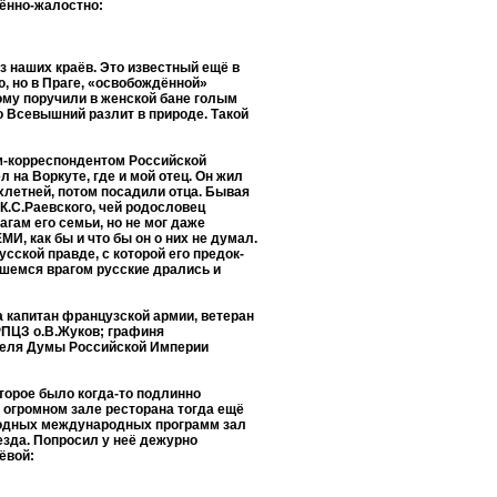
мённо-жалостно:
з наших краёв. Это известный ещё в
, но в Праге, «освобождённой»
ому поручили в женской бане голым
о Всевышний разлит в природе. Такой
ом-корреспондентом Российской
на Воркуте, где и мой отец. Он жил
-хлетней, потом посадили отца. Бывая
К.С.Раевского, чей родословец
агам его семьи, но не мог даже
И, как бы и что бы он о них не думал.
сской правде, с которой его предок-
вшемся врагом русские дрались и
а капитан французской армии, ветеран
РПЦЗ о.В.Жуков; графиня
ателя Думы Российской Империи
торое было когда-то подлинно
в огромном зале ресторана тогда ещё
 модных международных программ зал
езда. Попросил у неё дежурно
ёвой: