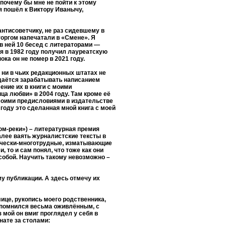
почему бы мне не пойти к этому
я пошёл к Виктору Иванычу,
нтисоветчику, не раз сидевшему в
торгом напечатали в «Смене». Я
в ней 10 бесед с литераторами —
 я в 1982 году получил лауреатскую
 он не помер в 2021 году.
, ни в чьих редакционных штатах не
Удаётся зарабатывать написанием
ение их в книги с моими
а любви» в 2004 году. Там кроме её
 моими предисловиями в издательстве
оду это сделанная мной книга с моей
юм-реки») – литературная премия
далее ваять журналистские тексты в
гически-многотрудные, изматывающие
то и сам понял, что тоже как они
 собой. Научить такому невозможно –
у публикации. А здесь отмечу их
ице, рукопись моего родственника,
запомнился весьма оживлённым, с
 мой он вмиг проглядел у себя в
нате за столами: