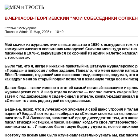
В.ЧЕРКАСОВ-ГЕОРГИЕВСКИЙ "МОИ СОБЕСЕДНИКИ СОЛЖЕНИЦ
Статьи / Мемуарное
Послано Admin 11 Мар, 2025 г. - 10:49
Мой скачок из журналистики в писательство в 1980-х вынудился тем, ч
коммунистического воспитания молодежи! Сначала меня туда почётно 
писанины в 1970-х, вернувшимся со срочной из армии, налётно написа
с того света».
Было так, что я, нигде и никак не принятый на штатную журналёрску
«Правды» и попросил любое задание. Повезло, что меня наняли напис
Лёня Плешаков, отдавший мне сию свою тему, наверное, подумал, что я
как вдруг меня за старый подвиг позвали в желанную тогда всеми пис
Да вот беда – взяли именно в этот её самый поганый названием и целя
журналёрских сил. И шеф отдела помогал — послал писать очерк в Пер
затем с год дармоедом я сидел-сидел в отделе, кропал-редактировал 
«Смене»-то лишь редактурой не отделаешься.
Беда-а-а, позор, что в лучезарном журнале я свой шанс угробил и тал
парняги? Беда. И вот когда я собирал из «Смены» свои манатки, подо
писатель В.И.Лихоносов, знаменитый среди диссидентов тем, что напи
писал втихаря и стишки, и прозу. Начинал когда-то своё лит.творчеств
волчиха-мать… И надо же было такую бодягу удумать, но я её вдохнов
Поэтому по всему мне было жгуче-завлекательно узнать бы, как писател