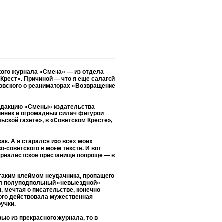
нкого журнала «Смена» — из отдела
Крест». Причиной — что я еще салагой
совского о реаниматорах «Возвращение
редакцию «Смены» издательства
инник и огромадный силач фигурой
ьской газете», в «Советском Кресте»,
ак. А я старался изо всех моих
-советского в моём тексте. И вот
журналистское пристанище попроще — в
 этаким клеймом неудачника, пропащего
тал полуподпольный «невыездной»
, мечтая о писательстве, конечно
орого действовала мужественная
учки.
рью из прекрасного журнала, то в