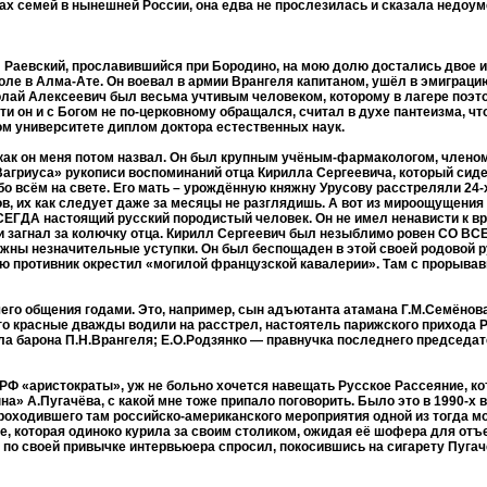
лах семей в нынешней России, она едва не прослезилась и сказала недоу
 Раевский, прославившийся при Бородино, на мою долю достались двое и
е в Алма-Ате. Он воевал в армии Врангеля капитаном, ушёл в эмиграцию
колай Алексеевич был весьма учтивым человеком, которому в лагере поэт
и он и с Богом не по-церковному обращался, считал в духе пантеизма, чт
вом университете диплом доктора естественных наук.
, как он меня потом назвал. Он был крупным учёным-фармакологом, член
агриуса» рукописи воспоминаний отца Кирилла Сергеевича, который сидел 
обо всём на свете. Его мать – урождённую княжну Урусову расстреляли 24
в, их как следует даже за месяцы не разглядишь. А вот из мироощущения 
ВСЕГДА настоящий русский породистый человек. Он не имел ненависти к вр
ь и загнал за колючку отца. Кирилл Сергеевич был незыблимо ровен СО ВСЕМ
жны незначительные уступки. Он был беспощаден в этой своей родовой ру
ую противник окрестил «могилой французской кавалерии». Там с прорыва
ашего общения годами. Это, например, сын адъютанта атамана Г.М.Семёнов
го красные дважды водили на расстрел, настоятель парижского прихода 
ала барона П.Н.Врангеля; Е.О.Родзянко — правнучка последнего председ
Ф «аристократы», уж не больно хочется навещать Русское Рассеяние, ко
» А.Пугачёва, с какой мне тоже припало поговорить. Было это в 1990-х 
проходившего там российско-американского мероприятия одной из тогда
е, которая одиноко курила за своим столиком, ожидая её шофера для отъ
и по своей привычке интервьюера спросил, покосившись на сигарету Пугач