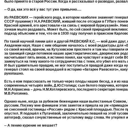
было принято в старой России. Когда я рассказывал о разводах, разва
-- О да, как это всё у вас тут уже привычно….
Из РАЕВСКИХ — геройского рода, в котором наиболее знаменит генерал
СССР пушкинист Н.А.РАЕВСКИЙ, живший после отсидки в ГУЛаге поневол
Красной армией, его арестовали «за связь с мировой буржуазией». Ни
зэчкам мыло раздавать. Может быть, по сей своей природной вежливост
подход объясним и тем, что он в 1930 году получил в пражском Карло
По такой научной линии шёл и другой РАЕВСКИЙ К.С. — мой даже друг
Академии наук. Наше с ним общение началось с моей редактуры для «В
со своей женой, врачом, на Кутузовском проспекте и там мы говорили 
за границей среди потомков наших аристократических, дворянских родо
насчитывает пять веков, я истинно понял, как чувствует и ведёт себя 
заикнуться на тему какого-то сотрудничества с теми, кто убил его мат
И был удивительно правдив, не мог поступиться правдой даже когда ну
генерал стоял на своей вошедшей в историю «батарее Раевского», как
рукопашно.
Есть о ком порассказать не только через плоды наших бесед, а и из н
современных четырёх войн, Д.Ю.Столица; сын белого поручика, которо
М.Н.Апраксина – дочь Н.М.Котляревского, последнего секретаря генер
М.В.Ролзянко.
Однако ныне, когда за рубежом беженцами наши выпестанные Совком, Р
русским. Посему мне финишем этих заметок и пришла на ум «примадонна
не снесенной гостиницы «Россия» рядом с Красной площадью. После 
опустел. Я подошёл к Пугачёвой, заключительно певшей на этой тусовк
автограф, сказал сочувственные её усталому виду слова. Не утерпел 
-- А пению курение не мешает?