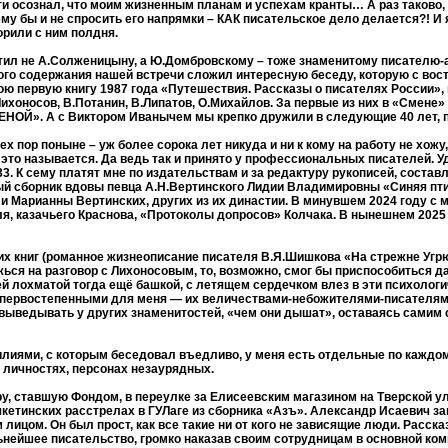
ти осознал, что моим жизненным планам и успехам кранты… А раз таково, 
у бы и не спросить его напрямки – КАК писательское дело делается?! И 
рили с ним полдня.
тил не А.Солженицыну, а Ю.Домбровскому – тоже знаменитому писателю-а
азного содержания нашей встречи сложил интересную беседу, которую с вос
ю первую книгу 1987 года «Путешествия. Рассказы о писателях России», 
Лихоносов, В.Потанин, В.Липатов, О.Михайлов. За первые из них в «Смене»
 А с Виктором Иванычем мы крепко дружили в следующие 40 лет, пока
 пор поныне – уж более сорока лет никуда и ни к кому на работу не хожу
это называется. Да ведь так и принято у профессиональных писателей. 
33. К сему платят мне по издательствам и за редактуру рукописей, составл
 сборник вдовы певца А.Н.Вертинского Лидии Владимировны «Синяя птиц
 и Марианны Вертинских, других из их династии. В минувшем 2024 году с
, казачьего Краснова, «Протоколы допросов» Колчака. В нынешнем 2025 г
оих книг (романное жизнеописание писателя В.Я.Шишкова «На стрежне Угр
ажься на разговор с Лихоносовым, то, возможно, смог бы приспособиться 
ей лохматой тогда ещё башкой, с летящем сердечком влез в эти психоло
с первостепенными для меня — их величествами-небожителями-писателями, 
, выведывать у других знаменитостей, «чем они дышат», оставаясь самим
лиями, с которым беседовал въедливо, у меня есть отдельные по каждом
х личностях, персонах незаурядных.
, ставшую Фондом, в переулке за Елисеевским магазином на Тверской ул
шкетинских расстрелах в ГУЛаге из сборника «Азъ». Александр Исаевич 
цом. Он был прост, как все такие ни от кого не зависящие люди. Рассказ
ьнейшее писательство, громко наказав своим сотрудницам в основной ком