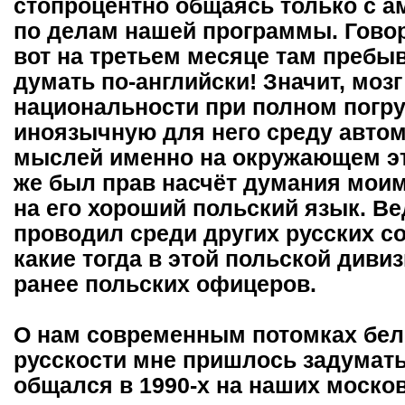
стопроцентно общаясь только с 
по делам нашей программы. Говор
вот на третьем месяце там пребыв
думать по-английски! Значит, моз
национальности при полном погр
иноязычную для него среду автом
мыслей именно на окружающем эт
же был прав насчёт думания моим
на его хороший польский язык. Ве
проводил среди других русских с
какие тогда в этой польской див
ранее польских офицеров.
О нам современным потомках бел
русскости мне пришлось задуматьс
общался в 1990-х на наших моско