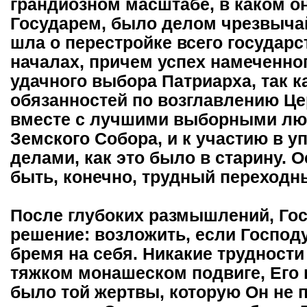
грандиозном масштабе, в каком 
Государем, было делом чрезвыча
шла о перестройке всего государ
началах, причем успех намеченног
удачного выбора Патриарха, так 
обязанностей по возглавлению Це
вместе с лучшими выборными люд
Земского Собора, и к участию в 
делами, как это было в старину.
быть, конечно, трудный переходн
После глубоких размышлений, Го
решение: возложить, если Господу
бремя на себя. Никакие трудности 
тяжком монашеском подвиге, Его 
было той жертвы, которую Он не 