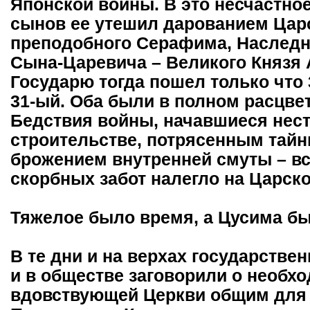
Японской войны. В это несчастно
сынов ее утешил дарованием Цар
преподобного Серафима, Наследни
Сына-Царевича – Великого Князя 
Государю тогда пошел только что 
31-ый. Оба были в полном расцвет
Бедствия войны, начавшиеся нест
строительстве, потрясенным тайны
брожением внутренней смуты – в
скорбных забот налегло на Царско
Тяжелое было время, а Цусима бы
В те дни и на верхах государствен
и в обществе заговорили о необх
вдовствующей Церкви общим для 