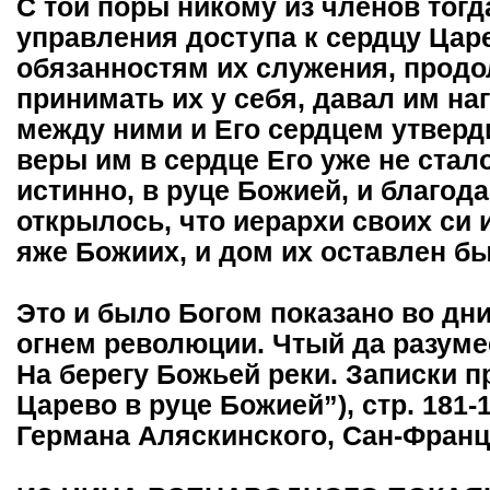
С той поры никому из членов тог
управления доступа к сердцу Царе
обязанностям их служения, продо
принимать их у себя, давал им на
между ними и Его сердцем утверд
веры им в сердце Его уже не стало
истинно, в руце Божией, и благо
открылось, что иерархи своих си 
яже Божиих, и дом их оставлен бы
Это и было Богом показано во дн
огнем революции. Чтый да разумеет
На берегу Божьей реки. Записки пра
Царево в руце Божией”), стр. 181-1
Германа Аляскинского, Сан-Франци