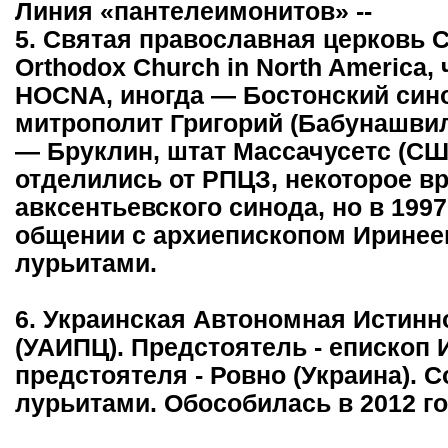
Линия «пантелеимонитов» --
5. Святая православная церковь 
Orthodox Church in North America,
HOCNA, иногда — Бостонский син
митрополит Григорий (Бабунашвил
— Бруклин, штат Массачусетс (США
отделились от РПЦЗ, некоторое в
авксентьевского синода, но в 199
общении с архиепископом Иринее
лурьитами.
6. Украинская Автономная Истин
(УАИПЦ). Предстоятель - епископ 
предстоятеля - Ровно (Украина). 
лурьитами. Обособилась в 2012 го