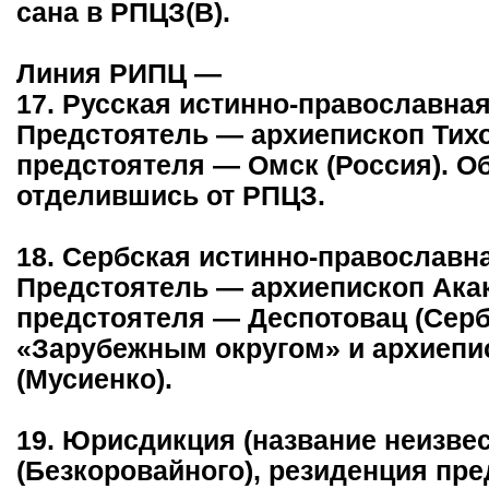
сана в РПЦЗ(В).
Линия РИПЦ —
17. Русская истинно-православная
Предстоятель — архиепископ Тихо
предстоятеля — Омск (Россия). Об
отделившись от РПЦЗ.
18. Сербская истинно-православн
Предстоятель — архиепископ Акак
предстоятеля — Деспотовац (Серб
«Зарубежным округом» и архиеп
(Мусиенко).
19. Юрисдикция (название неизве
(Безкоровайного), резиденция пр