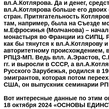
вл.А.Котлярова. Да и денег, средс
вл.А.Котлярова больше его двоих
стран. Притягательность Котляров
там, например, была на Съезде м
м.Ефросинья (Молчанова) – начал
монастыря во Франции из СИПЦ. 
как бы тянутся к вл.А.Котлярову и
авторитетному происхождением, в
РПЦЗ-МП. Ведь влл. А.Эрастов, С.
гг. и выросли в СССР, а вл.А.Котл
Русского Зарубежья, родился в 19
эмигрантов, которая потом переех
США, он выпускник семинарии РП
Вот интересные данные по этим о
18 октября 2024 «ОСНОВЫ ЕДИН