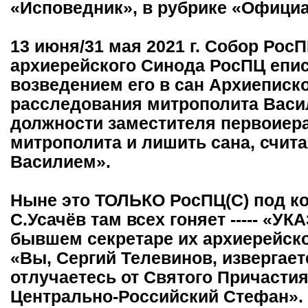
«Исповедник», в рубрике «Офици
13 июня/31 мая 2021 г. Собор Рос
архиерейского Синода РосПЦ епис
возведением его в сан Архиеписк
расследования митрополита Васи
должности заместителя первоиера
митрополита и лишить сана, счит
Василием».
Ныне это ТОЛЬКО РосПЦ(С) под ко
С.Усачёв там всех гоняет ----- «УК
бывшем секретаре их архиерейског
«Вы, Сергий Телевинов, извергает
отлучаетесь от Святого Причасти
Центрально-Российский Стефан».