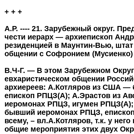
+ + +
А.Р. ---- 21. Зарубежный округ. Пр
чести иерарх — архиепископ Андр
резиденцией в Маунтин-Вью, штат
общении с Софронием (Мусиенко)
В.Ч-Г. — В этом Зарубежном Округ
евхаристическом общении Россий
архиереев: А.Котляров из США —
епископ РПЦЗ(А); А.Эрастов из А
иеромонах РПЦЗ, игумен РПЦЗ(А);
бывший иеромонах РПЦЗ, епископ 
всему, – вл.А.Котляров, т.к. у не
общие мероприятия этих двух Окру