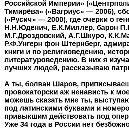
Российской Империи» («Центрполи
Тимирёва» («Вагриус» — 2006), с
(«Русич» — 2000), где очерки о ге
Н.Н.Юденич, Е.К.Миллер, барон П.
М.Г.Дроздовский, А.Г.Шкуро, К.К.
Р.Ф.Унгерн фон Штернберг, адмира
книги и по религиоведению, исто
литературоведению. В них я изуч
лучших людей, рассказываю патри
А ты, болван Шаров, приписывае
провокаторски аж ненависть к мое
можешь сказать мне ты, выступа
под латинскими буквами и номеро
привыкшим действовать под опе
Уже 34 года в России нет безбожн