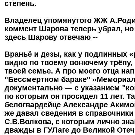
степень.
Владелец упомянутого ЖЖ А.Роди
коммент Шарова теперь убрал, но 
здесь Шарову отвечаю --
Враньё и дезы, как у подлинных «р
видно по твоему вонючему трёпу, 
твоей семье. А про моего отца на
"Бессмертном бараке" «Мемориала
документально — с указанием "к
по которым он просидел 11 лет. Т
белогвардейце Александре Акимов
же давал сведения в справочники
С.В.Волкова, с которым лично зна
дважды в ГУЛаге до Великой Оте