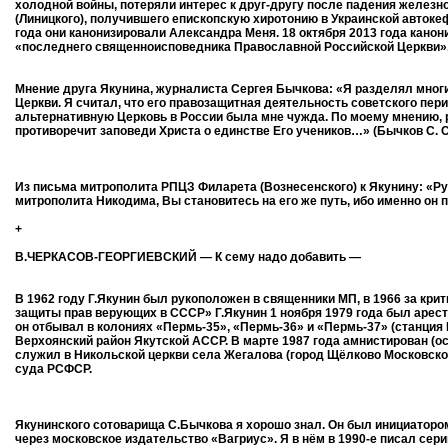
холодной войны, потеряли интерес к друг-другу после падения железн
(Линицкого), получившего епископскую хиротонию в Украинской автоке
года они канонизировали Александра Меня. 18 октября 2013 года канон
«последнего священноисповедника Православной Российской Церкви»
Мнение друга Якунина, журналиста Сергея Бычкова: «Я разделял многие
Церкви. Я считал, что его правозащитная деятельность советского пери
альтернативную Церковь в России была мне чужда. По моему мнению, ра
противоречит заповеди Христа о единстве Его учеников…» (Бычков С. С
Из письма митрополита РПЦЗ Филарета (Вознесенского) к Якунину: «Р
митрополита Никодима, Вы становитесь на его же путь, ибо именно он
+
В.ЧЕРКАСОВ-ГЕОРГИЕВСКИЙ — К сему надо добавить —
В 1962 году Г.Якунин был рукоположен в священники МП, в 1966 за кр
защиты прав верующих в СССР» Г.Якунин 1 ноября 1979 года был арестов
он отбывал в колониях «Пермь-35», «Пермь-36» и «Пермь-37» (станция 
Верхоянский район Якутской АССР. В марте 1987 года амнистирован (
служил в Никольской церкви села Жегалова (город Щёлково Московской
суда РСФСР.
Якунинского сотоварища С.Бычкова я хорошо знал. Он был инициаторо
через московское издательство «Вагриус». Я в нём в 1990-е писал сер