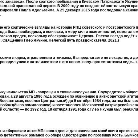
ого занавеса». После краткого пребывания в Киевском Патриархате Якуни
фальной православной церкви. В 2000 году он создаст «Апостольскую пра
изировали Павла Адельгейма. А 25 декабря 2015 года последовала канони
.
 его критические взгляды на историю РПЦ советского и постсоветского п
ода была необходима, и всячески, в меру сил и возможностей, помогал ем
скол вреден, поскольку обескровливает Церковь. Раскол всегда ведёт к 
. Священник Глеб Якунин. Нелегкий путь правдоискателя. 2021.)
усским людям, отравленным атеизмом, Вы предлагаете не лекарство, а д
 проводил унию с католичеством в его новом, полу-протестантском виде…»
итику начальства МП - запрещен в священнослужении. Соучредитель общес
ан, а 28 августа 1980 года осуждён по обвинению в антисоветской агитаци
Всесвятская, посёлок Центральный) до 9 октября 1984 года, затем был сос
освобождён по помилованию) и восстановлен Московской патриархией в с
 области) — по 1992 год. 18 октября 1991 года о.Глеб Якунин был реаби
м и сборщиком антиэМПешного досье для написания мной книги против на
ию детективных романов об опере С.Кострецове по прозвищу Кость. Бычко