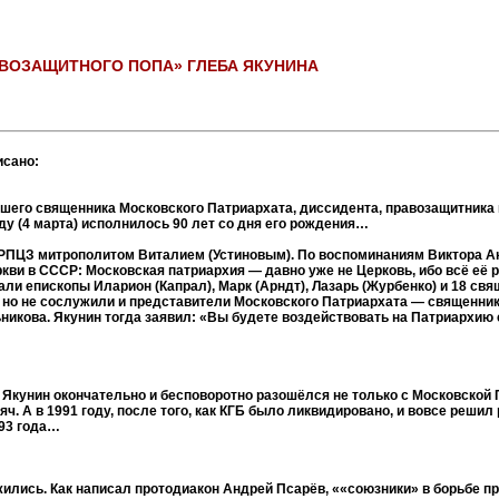
РАВОЗАЩИТНОГО ПОПА» ГЛЕБА ЯКУНИНА
исано:
ывшего священника Московского Патриархата, диссидента, правозащитник
ду (4 марта) исполнилось 90 лет со дня его рождения…
м РПЦЗ митрополитом Виталием (Устиновым). По воспоминаниям Виктора А
ви в СССР: Московская патриархия — давно уже не Церковь, ибо всё её р
вали епископы Иларион (Капрал), Марк (Арндт), Лазарь (Журбенко) и 18 с
, но не сослужили и представители Московского Патриархата — священник
никова. Якунин тогда заявил: «Вы будете воздействовать на Патриархию
 Якунин окончательно и бесповоротно разошёлся не только с Московской
яч. А в 1991 году, после того, как КГБ было ликвидировано, и вовсе реши
993 года…
ожились. Как написал протодиакон Андрей Псарёв, ««союзники» в борьбе п