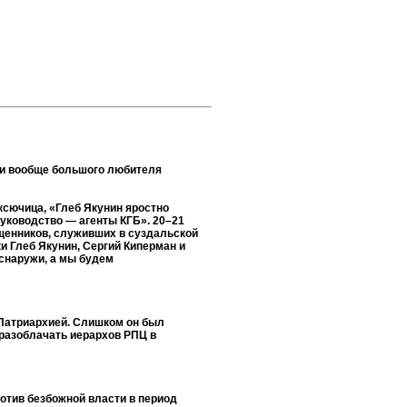
а и вообще большого любителя
ксючица, «Глеб Якунин яростно
уководство — агенты КГБ». 20–21
вященников, служивших в суздальской
и Глеб Якунин, Сергий Киперман и
 снаружи, а мы будем
 Патриархией. Слишком он был
л разоблачать иерархов РПЦ в
ротив безбожной власти в период