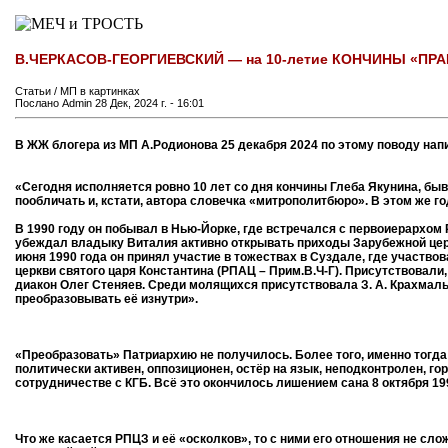
В.ЧЕРКАСОВ-ГЕОРГИЕВСКИЙ — на 10-летие КОНЧИНЫ «П
Статьи / МП в картинках
Послано Admin 28 Дек, 2024 г. - 16:01
В ЖЖ блогера из МП А.Родионова 25 декабря 2024 по этому поводу нап
«Сегодня исполняется ровно 10 лет со дня кончины Глеба Якунина, б
пообличать и, кстати, автора словечка «митрополитбюро». В этом же го
В 1990 году он побывал в Нью-Йорке, где встречался с первоиерархо
убеждал владыку Виталия активно открывать приходы Зарубежной церк
июня 1990 года он принял участие в тожествах в Суздале, где участво
церкви святого царя Константина (РПАЦ – Прим.В.Ч-Г). Присутствовали
диакон Олег Стеняев. Среди молящихся присутствовала З. А. Крахмаль
преобразовывать её изнутри».
«Преобразовать» Патриархию не получилось. Более того, именно тогда
политически активен, оппозиционен, остёр на язык, неподконтролен, гор
сотрудничестве с КГБ. Всё это окончилось лишением сана 8 октября 1
Что же касается РПЦЗ и её «осколков», то с ними его отношения не сл