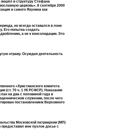
н вошёл в структуру Стефана
вославную церковь». 8 сентября 2000
зация и самого Якунина как
ериода, но всегда оставался в лоне
у. Его попытка создать
дроблению, а не к консолидации. Это
ругую отраву. Осуждая деятельность
твенного «Христианского комитета
и (ст. 70 ч. 1 УК РСФСР). Наказание
лан на два с половиной года в
вященническом служении, после чего
литирован постановлением Верховного
чальства Московской патриархии (МП)
в предоставил мне пухлое досье с